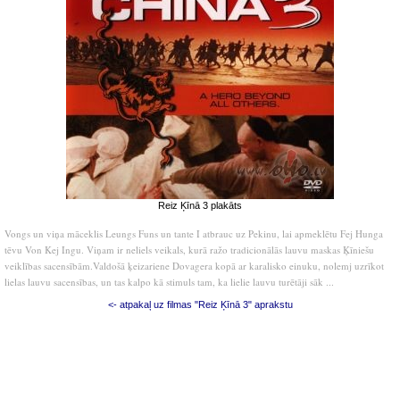
Reiz Ķīnā 3 plakāts
Vongs un viņa māceklis Leungs Funs un tante I atbrauc uz Pekinu, lai apmeklētu Fej Hunga
tēvu Von Kej Ingu. Viņam ir neliels veikals, kurā ražo tradicionālās lauvu maskas Ķīniešu
veiklības sacensībām.Valdošā ķeizariene Dovagera kopā ar karalisko einuku, nolemj uzrīkot
lielas lauvu sacensības, un tas kalpo kā stimuls tam, ka lielie lauvu turētāji sāk ...
<- atpakaļ uz filmas "Reiz Ķīnā 3" aprakstu