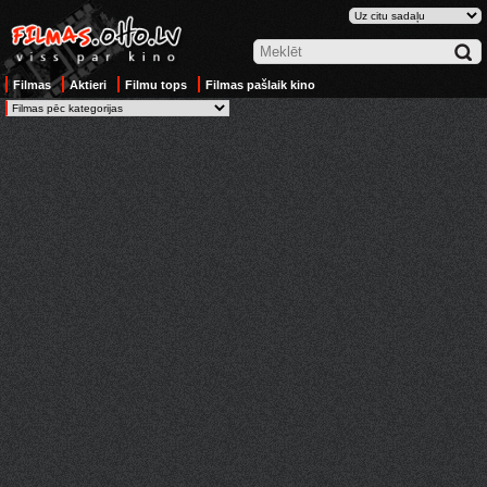
Filmas
Aktieri
Filmu tops
Filmas pašlaik kino