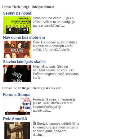
Filmai "Reiz Brigē" līdzīgas filmas:
Septiņi psihopāti
Sena paruna vēsta – „ja ko
vēlies, vēlies to uzmanīgi, jo
tas var piepildīties“....
Nav dūmu bez stobriem
Četri Londonas austrumdaļas
dīkdieņi tiek apkrāpti kāršu
spēlē, kā rezultātā viņi ir...
Slevina laimīgais skaitlis
Miermīlīgo puisi Slevinu
netīšām sajauc ar kādu citu.
Pašam negribot, viņš iesaistās
karā...
Filmas "Reiz Brigē" cienītāji skatās arī:
Forests Gamps
Forests Gamps ir neparasts
puisis, kuru droši vien būtu
iespundējuši garīgi
atpalikušo...
Reiz Amerikā
Šī Serdžio Leones pēdējā filma
kinomatogrāfijas meistardarbs
ar spēcīgām, episkām
daļām,...