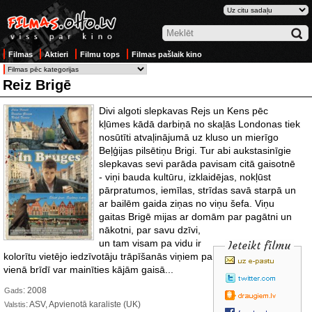
Filmas
Aktieri
Filmu tops
Filmas pašlaik kino
Reiz Brigē
Divi algoti slepkavas Rejs un Kens pēc
kļūmes kādā darbiņā no skaļās Londonas tiek
nosūtīti atvaļinājumā uz kluso un mierīgo
Beļģijas pilsētiņu Brigi. Tur abi aukstasinīgie
slepkavas sevi parāda pavisam citā gaisotnē
- viņi bauda kultūru, izklaidējas, nokļūst
pārpratumos, iemīlas, strīdas savā starpā un
ar bailēm gaida ziņas no viņu šefa. Viņu
gaitas Brigē mijas ar domām par pagātni un
nākotni, par savu dzīvi,
un tam visam pa vidu ir
Ieteikt filmu
kolorītu vietējo iedzīvotāju trāpīšanās viņiem pa ceļam. Tomēr viss
vienā brīdī var mainīties kājām gaisā...
: 2008
Gads
: ASV, Apvienotā karaliste (UK)
Valstis