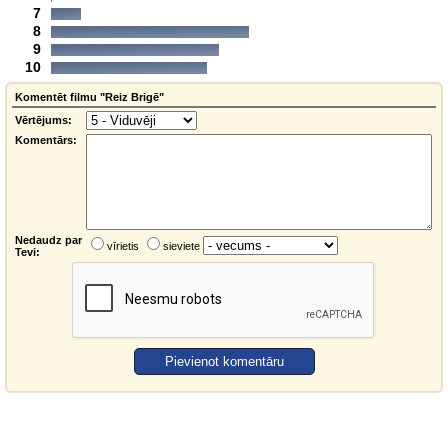
7
8
9
10
Komentēt filmu "Reiz Brigē"
Vērtējums:
Komentārs:
Nedaudz par
vīrietis
sieviete
Tevi: