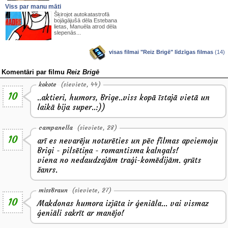
Viss par manu māti
Šķirojot autokatastrofā
bojāgājušā dēla Estebana
lietas, Manuēla atrod dēla
slepenās...
visas filmai "Reiz Brigē" līdzīgas filmas
(14)
Komentāri par filmu
Reiz Brigē
kokote
(sieviete, 44)
10
..aktieri, humors, Brige..viss kopā īstajā vietā un
laikā bija super..:))
campanella
(sieviete, 28)
10
arī es nevarēju noturēties un pēc filmas apciemoju
Brigi - pilsētiņa - romantisma kalngals!
viena no nedaudzajām traģi-komēdijām. grūts
žanrs.
missBraun
(sieviete, 27)
10
Makdonas humora izjūta ir ģeniāla... vai vismaz
ģeniāli sakrīt ar manējo!