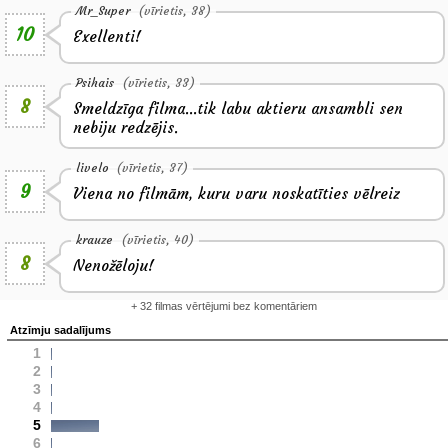
Mr_Super
(vīrietis, 38)
10
Exellenti!
Psihais
(vīrietis, 33)
8
Smeldzīga filma...tik labu aktieru ansambli sen
nebiju redzējis.
livelo
(vīrietis, 37)
9
Viena no filmām, kuru varu noskatīties vēlreiz
krauze
(vīrietis, 40)
8
Nenožēloju!
+ 32 filmas vērtējumi bez komentāriem
Atzīmju sadalījums
1
2
3
4
5
6