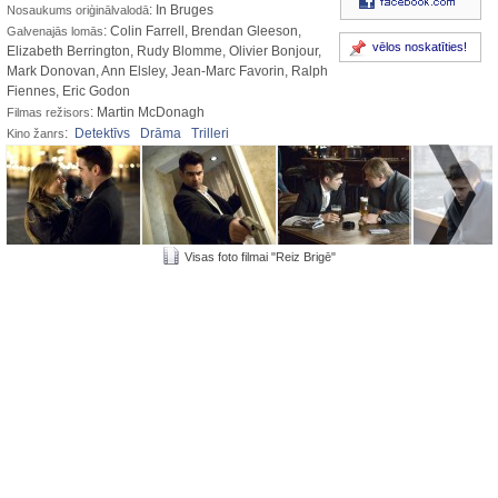
: In Bruges
Nosaukums oriģinālvalodā
: Colin Farrell, Brendan Gleeson,
Galvenajās lomās
vēlos noskatīties!
Elizabeth Berrington, Rudy Blomme, Olivier Bonjour,
Mark Donovan, Ann Elsley, Jean-Marc Favorin, Ralph
Fiennes, Eric Godon
: Martin McDonagh
Filmas režisors
:
Detektīvs
Drāma
Trilleri
Kino žanrs
Visas foto filmai "Reiz Brigē"