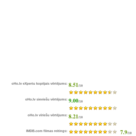
8.51
oHo.lv eXpertu kopējais vērtējums:
/10
9.00
oHo.lv sieviešu vērtējums:
/10
8.21
oHo.lv vīriešu vērtējums:
/10
7.9
IMDB.com filmas reitings:
/10