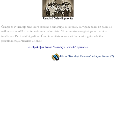
Randiņš Belevilā plakāts
Čempions ir vientuļš zēns, kuru audzina vecmāmiņa. Ievērojusi, ka viņam nekas uz pasaules
nešķiet aizraujošāks par braukšanu ar velosipēdu, Sūzas kundze enerģiski ķeras pie zēna
trenēšanas. Paiet vairāki gadi, un Čempions attaisno savu vārdu. Viņš ir gatavs dalībai
pasaulslavenajā Francijas velotūrē.
<- atpakaļ uz filmas "Randiņš Belevilā" aprakstu
Filmai "Randiņš Belevilā" līdzīgas filmas (2)