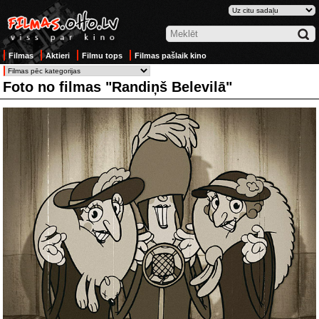
Filmas
Aktieri
Filmu tops
Filmas pašlaik kino
Foto no filmas "Randiņš Belevilā"