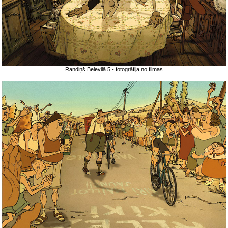
Randiņš Belevilā 5 - fotogrāfija no filmas