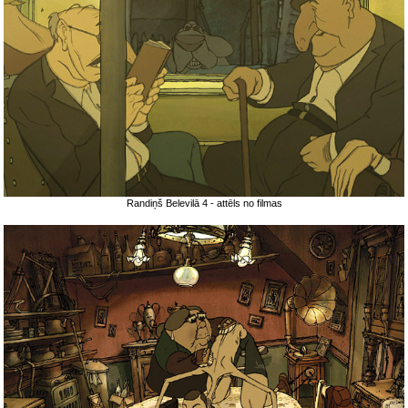
Randiņš Belevilā 4 - attēls no filmas