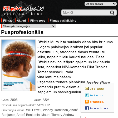
Filmas
Aktieri
Filmu tops
Filmas pašlaik kino
Pusprofesionālis
Džekijs Mūrs ir tā sauktais viena hita brīnums
- viņam palaimējas ierakstīt ļoti populāru
dziesmu, un, atrodoties slavas zenītā īsu
laiku, nopelnīt lielu kaudzi naudas. Tiesa,
Džekijs nav no izšķērdīgajiem un liek naudu
lietā, nopērkot NBA komandu
Flint Tropics.
Tomēr sensāciju rada
viņa lēmums pašam
uzņemties trenera pienākumus, lai aizvadītu
Ieteikt filmu
komandu pretīm visiem augstākajiem
sapņiem un sasniegumiem.
: 2008
: ASV
Gads
Valsts
: Semi-Pro
Nosaukums oriģinālvalodā
: Will Ferrell, Woody Harrelson, André
Galvenajās lomās
Benjamin, André Benjamin, Maura Tierney, Andrew