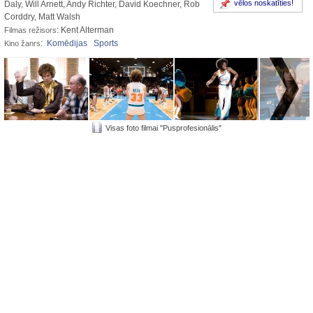
vēlos noskatīties!
Daly, Will Arnett, Andy Richter, David Koechner, Rob
Corddry, Matt Walsh
: Kent Alterman
Filmas režisors
:
Komēdijas
Sports
Kino žanrs
Visas foto filmai "Pusprofesionālis"