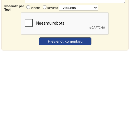
Nedaudz par
vīrietis
sieviete
Tevi: