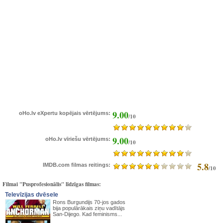
9.00
oHo.lv eXpertu kopējais vērtējums:
/10
9.00
oHo.lv vīriešu vērtējums:
/10
5.8
IMDB.com filmas reitings:
/10
Filmai "Pusprofesionālis" līdzīgas filmas:
Televīzijas dvēsele
Rons Burgundijs 70-jos gados
bija populārākais ziņu vadītājs
San-Dijego. Kad feminisms...