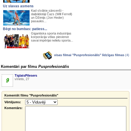
Uz slavas asmens
Kad sīvākie sāncenši -
daiļslidotāji Čazs (Will Ferrell)
un Džimijs (Jon Heder)
pasaules...
Bēgt no bumbas: patiess...
Gigantiska sporta industrijas
korporācija vēlas pievienot
savai impērijai nelielu sporta...
visas filmai "Pusprofesionālis" līdzīgas filmas
(4)
Komentāri par filmu
Pusprofesionālis
TiglatsPilesers
9
vīrietis, 27
Komentēt filmu "Pusprofesionālis"
Vērtējums:
Komentārs: