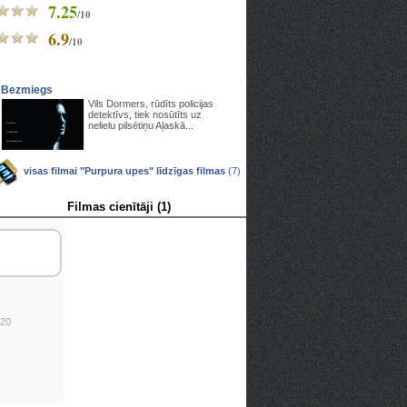
7.25
/10
6.9
/10
Bezmiegs
Vils Dormers, rūdīts policijas
detektīvs, tiek nosūtīts uz
nelielu pilsētiņu Aļaskā...
visas filmai "Purpura upes" līdzīgas filmas
(7)
Filmas cienītāji (1)
:20