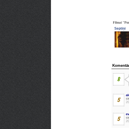
Filmai "Pur
Septiņi
Komentār
8
al
5
si
20
e
5
si
20