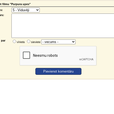
 filmu "Purpura upes"
s:
rs:
 par
vīrietis
sieviete