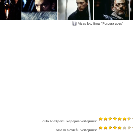
Visas foto filmai "Purpura upes"
oHo.lv eXpertu kopējais vērtējums:
oHo.lv sieviešu vērtējums: