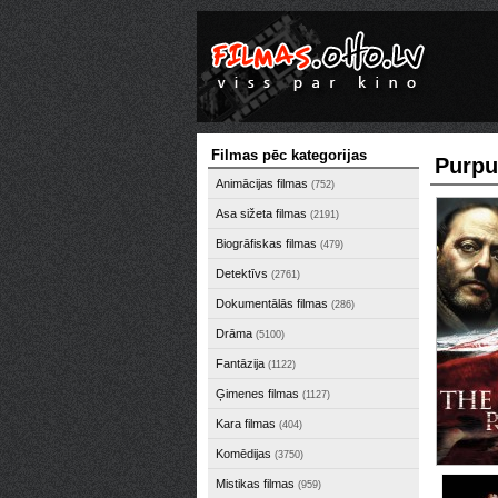
Filmas pēc kategorijas
Purpu
Animācijas filmas
(752)
Asa sižeta filmas
(2191)
Biogrāfiskas filmas
(479)
Detektīvs
(2761)
Dokumentālās filmas
(286)
Drāma
(5100)
Fantāzija
(1122)
Ģimenes filmas
(1127)
Kara filmas
(404)
Komēdijas
(3750)
Mistikas filmas
(959)