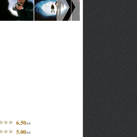
6.50
/10
5.00
/10