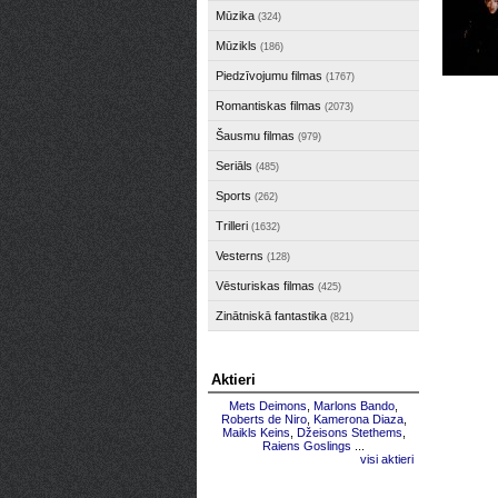
Mūzika
(324)
Mūzikls
(186)
Piedzīvojumu filmas
(1767)
Romantiskas filmas
(2073)
Šausmu filmas
(979)
Seriāls
(485)
Sports
(262)
Trilleri
(1632)
Vesterns
(128)
Vēsturiskas filmas
(425)
Zinātniskā fantastika
(821)
Aktieri
Mets Deimons
,
Marlons Bando
,
Roberts de Niro
,
Kamerona Diaza
,
Maikls Keins
,
Džeisons Stethems
,
Raiens Goslings
...
visi aktieri