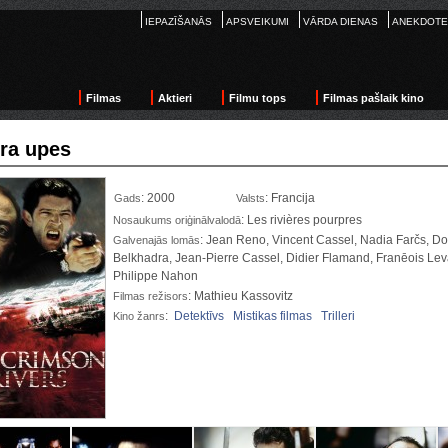
IEPAZĪŠANĀS
APSVEIKUMI
VĀRDA DIENAS
ANEKDOTE
Filmas
Aktieri
Filmu tops
Filmas pašlaik kino
ra upes
: 2000
: Francija
Gads
Valsts
: Les rivières pourpres
Nosaukums oriģinālvalodā
: Jean Reno, Vincent Cassel, Nadia Farčs, D
Galvenajās lomās
Belkhadra, Jean-Pierre Cassel, Didier Flamand, Franēois Lev
Philippe Nahon
: Mathieu Kassovitz
Filmas režisors
:
Detektīvs
Mistikas filmas
Trilleri
Kino žanrs