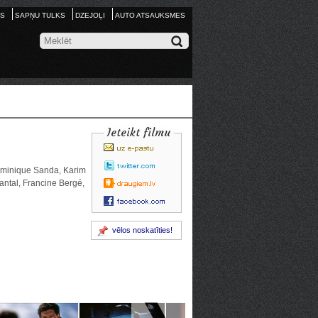
S
SAPŅU TULKS
DZEJOĻI
AUTO ATSAUKSMES
Ieteikt filmu
ominique Sanda, Karim
antal, Francine Bergé,
vēlos noskatīties!