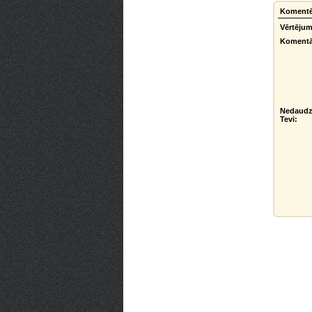
Komentēt
Vērtējum
Komentā
Nedaudz
Tevi: