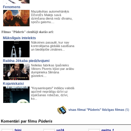
Fenomens
Mazpilsētas automehāniķis
Džordžs Malejs savā
dzimšana dienā redz dīvainu,
spožu gaismu....
Filmas "Pūderis" cienītāji skatās arī:
Mākslīgais intelekts
Nākotnes pasaulē, kur nav
kontrolējama globālā sasilšana
un biedējošie zinātnes...
Rabīna Jēkaba piedzīvojumi
Nelielas fabrikas īpašnieks
Viktors Piverts kļūst par arābu
dumpinieka Slimāna
gūstekni....
Kojaniskatsi
"Koyaanisqatsi" indiāņu valodā
apzīmē neprātīgu dzīvi uz
izjukšanas robežas, dzīvi,
ko...
visas filmai "Pūderis" līdzīgas filmas
(5)
Komentāri par filmu
Pūderis
feini_
ug24
ewitta_f