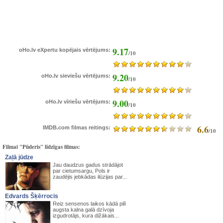
9.17
oHo.lv eXpertu kopējais vērtējums:
/10
9.20
oHo.lv sieviešu vērtējums:
/10
9.00
oHo.lv vīriešu vērtējums:
/10
6.6
IMDB.com filmas reitings:
/10
Filmai "Pūderis" līdzīgas filmas:
Zaļā jūdze
Jau daudzus gadus strādājot
par cietumsargu, Pols ir
zaudējis jebkādas ilūzijas par...
Edvards Šķērrocis
Reiz sensenos laikos kādā pilī
augsta kalna galā dzīvoja
izgudrotājs, kura dižākais...