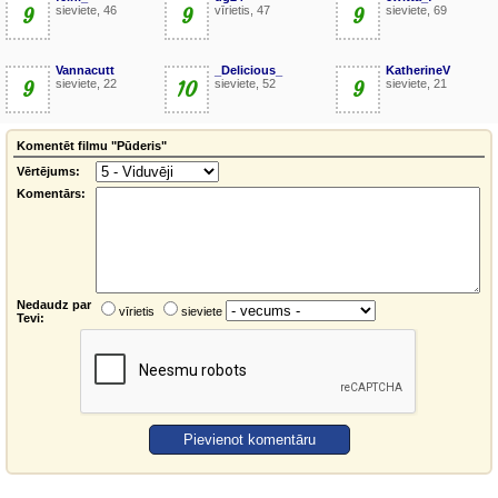
9
sieviete, 46
9
vīrietis, 47
9
sieviete, 69
Vannacutt
_Delicious_
KatherineV
9
sieviete, 22
10
sieviete, 52
9
sieviete, 21
Komentēt filmu "Pūderis"
Vērtējums:
Komentārs:
Nedaudz par
vīrietis
sieviete
Tevi: