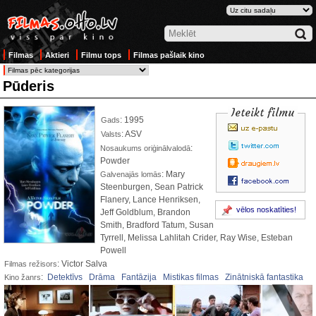
Filmas
Aktieri
Filmu tops
Filmas pašlaik kino
Pūderis
Ieteikt filmu
: 1995
Gads
: ASV
Valsts
:
Nosaukums oriģinālvalodā
Powder
: Mary
Galvenajās lomās
Steenburgen, Sean Patrick
Flanery, Lance Henriksen,
vēlos noskatīties!
Jeff Goldblum, Brandon
Smith, Bradford Tatum, Susan
Tyrrell, Melissa Lahlitah Crider, Ray Wise, Esteban
Powell
: Victor Salva
Filmas režisors
:
Detektīvs
Drāma
Fantāzija
Mistikas filmas
Zinātniskā fantastika
Kino žanrs