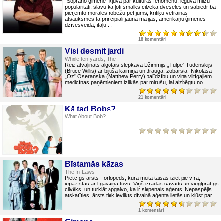
"Soprano ģimene" kļuva par kultūras fenomenu, ieguva milzu
popularitāti, slavu kā ļoti smalks cilvēka dvēseles un sabiedrībā
pieņemto morāles robežu pētījums, kritiķu vētrainas
atsauksmes tā principiāli jaunā mafijas, amerikāņu ģimenes
dzīvesveida, itāļu ...
18 komentāri
Visi desmit jardi
Whole ten yards, The
Reiz atvaļināts algotais slepkava Džimmijs „Tulpe” Tudenskijs
(Bruce Willis) ar bijušā kaimiņa un drauga, zobārsta- Nikolasa
„Oz” Oseranska (Matthew Perry) palīdzību un viņa viltīgajiem
medicīnas paņēmieniem izlikās par mirušu, lai aizbēgtu no ...
21 komentāri
Kā tad Bobs?
What About Bob?
Bīstamās kāzas
The In-Laws
Pieticīgs ārsts - ortopēds, kura meita taisās iziet pie vīra,
iepazīstas ar līgavaiņa tēvu. Viņš izrādās savāds un vieglprātīgs
cilvēks, un turklāt apgalvo, ka ir slepenais aģents. Nepaspējis
atskatīties, ārsts tiek ievilkts dīvainā aģenta lietās un kļūst par ...
1 komentāri