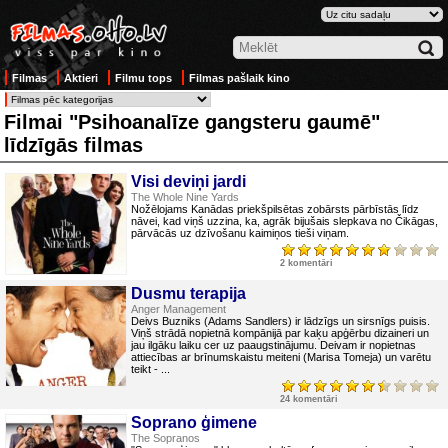
Filmas
Aktieri
Filmu tops
Filmas pašlaik kino
Filmai "Psihoanalīze gangsteru gaumē"
līdzīgās filmas
Visi deviņi jardi
The Whole Nine Yards
Nožēlojams Kanādas priekšpilsētas zobārsts pārbīstās līdz
nāvei, kad viņš uzzina, ka, agrāk bijušais slepkava no Čikāgas,
pārvācās uz dzīvošanu kaimiņos tieši viņam.
2 komentāri
Dusmu terapija
Anger Management
Deivs Buzniks (Adams Sandlers) ir lādzīgs un sirsnīgs puisis.
Viņš strādā nopietnā kompānijā par kaķu apģērbu dizaineri un
jau ilgāku laiku cer uz paaugstinājumu. Deivam ir nopietnas
attiecības ar brīnumskaistu meiteni (Marisa Tomeja) un varētu
teikt - ...
24 komentāri
Soprano ģimene
The Sopranos