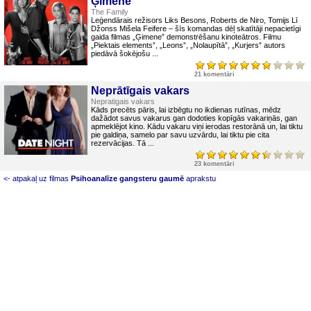
Ģimene
The Family
Leģendārais režisors Liks Besons, Roberts de Niro, Tomijs Lī
Džonss Mišela Feifere – šīs komandas dēļ skatītāji nepacietīgi
gaida filmas „Ģimene” demonstrēšanu kinoteātros. Filmu
„Piektais elements”, „Leons”, „Nolaupītā”, „Kurjers” autors
piedāvā šokējošu ...
21 komentāri
Neprātīgais vakars
Nepratigais vakars
Kāds precēts pāris, lai izbēgtu no ikdienas rutīnas, mēdz
dažādot savus vakarus gan dodoties kopīgās vakariņās, gan
apmeklējot kino. Kādu vakaru viņi ierodas restorānā un, lai tiktu
pie galdiņa, samelo par savu uzvārdu, lai tiktu pie cita
rezervācijas. Tā ...
23 komentāri
<- atpakaļ uz filmas
Psihoanalīze gangsteru gaumē
aprakstu