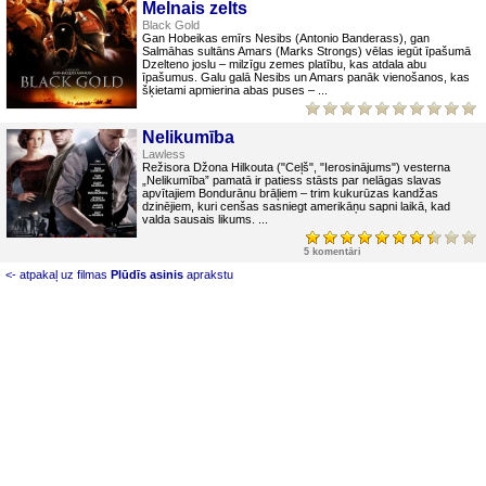
Melnais zelts
Black Gold
Gan Hobeikas emīrs Nesibs (Antonio Banderass), gan
Salmāhas sultāns Amars (Marks Strongs) vēlas iegūt īpašumā
Dzelteno joslu – milzīgu zemes platību, kas atdala abu
īpašumus. Galu galā Nesibs un Amars panāk vienošanos, kas
šķietami apmierina abas puses – ...
Nelikumība
Lawless
Režisora Džona Hilkouta ("Ceļš", "Ierosinājums") vesterna
„Nelikumība” pamatā ir patiess stāsts par nelāgas slavas
apvītajiem Bondurānu brāļiem – trim kukurūzas kandžas
dzinējiem, kuri cenšas sasniegt amerikāņu sapni laikā, kad
valda sausais likums. ...
5 komentāri
<- atpakaļ uz filmas
Plūdīs asinis
aprakstu