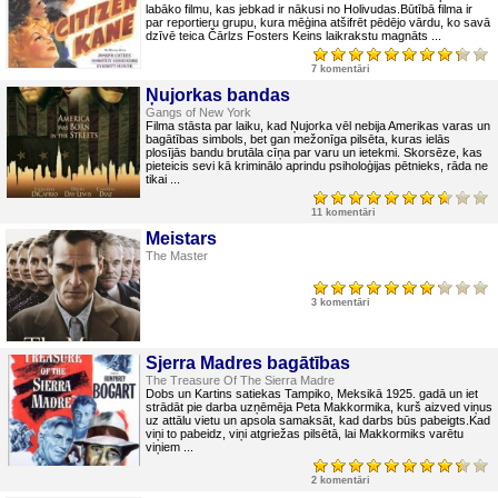
labāko filmu, kas jebkad ir nākusi no Holivudas.Būtībā filma ir
par reportieru grupu, kura mēģina atšifrēt pēdējo vārdu, ko savā
dzīvē teica Čārlzs Fosters Keins laikrakstu magnāts ...
7 komentāri
Ņujorkas bandas
Gangs of New York
Filma stāsta par laiku, kad Ņujorka vēl nebija Amerikas varas un
bagātības simbols, bet gan mežonīga pilsēta, kuras ielās
plosījās bandu brutāla cīņa par varu un ietekmi. Skorsēze, kas
pieteicis sevi kā kriminālo aprindu psiholoģijas pētnieks, rāda ne
tikai ...
11 komentāri
Meistars
The Master
3 komentāri
Sjerra Madres bagātības
The Treasure Of The Sierra Madre
Dobs un Kartins satiekas Tampiko, Meksikā 1925. gadā un iet
strādāt pie darba uzņēmēja Peta Makkormika, kurš aizved viņus
uz attālu vietu un apsola samaksāt, kad darbs būs pabeigts.Kad
viņi to pabeidz, viņi atgriežas pilsētā, lai Makkormiks varētu
viņiem ...
2 komentāri