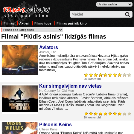
Filmas
Aktieri
Filmu tops
Filmas pašlaik kino
Filmai "Plūdīs asinis" līdzīgās filmas
Aviators
Aviator, The
Amerikāņu multimiljonāra un avantūrista Hovarda Hjūza galvu
reibinošs dzīvesstāsts Pēc tēva nāves Hovardam tiek lielākā
daļa no kompānijas "Hughes Tool Co" akcijām. Slavenā naftas
urbumu mašīnas izgudrotāja dēls pārvērš nelielu fabriku par
fantastisku, ...
25 komentāri
Kur sirmgalvjiem nav vietas
No Country for Old Men
4 ASV Kinoakadēmijas balvas Oscar®! Labākā filma (drāma),
labākais otrā plāna aktieris - Javier Bardem, labākais režisors -
Ethan Coen, Joel Coen, labākais adaptētais scenārijs! Kāds
mednieks Moss (Džošs Brolins) netālu no Riogrande uziet
mirušus vīriešus, ...
30 komentāri
Pilsonis Keins
Citizen Kane
Orsona Velsa ''Pilsonis Keins'' lielā mērā tiek uzskatīta par