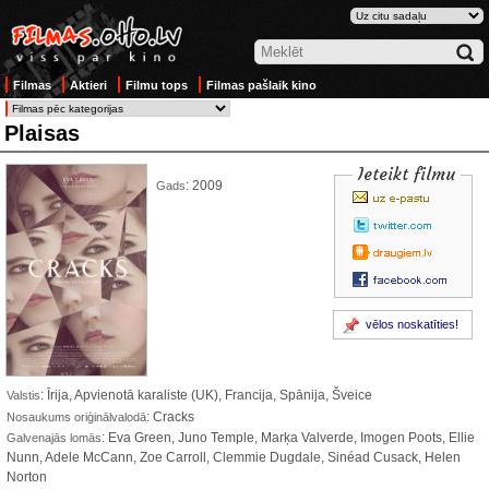
Filmas
Aktieri
Filmu tops
Filmas pašlaik kino
Plaisas
Ieteikt filmu
: 2009
Gads
vēlos noskatīties!
: Īrija, Apvienotā karaliste (UK), Francija, Spānija, Šveice
Valstis
: Cracks
Nosaukums oriģinālvalodā
: Eva Green, Juno Temple, Marķa Valverde, Imogen Poots, Ellie
Galvenajās lomās
Nunn, Adele McCann, Zoe Carroll, Clemmie Dugdale, Sinéad Cusack, Helen
Norton