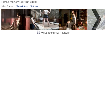
: Jordan Scott
Filmas režisors
:
Detektīvs
Drāma
Kino žanrs
Visas foto filmai "Plaisas"