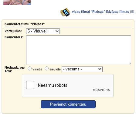
visas filmai "Plaisas" līdzīgas filmas
(9)
Komentēt filmu "Plaisas"
Vērtējums:
Komentārs:
Nedaudz par
vīrietis
sieviete
Tevi: