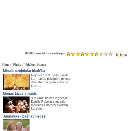
6.6
IMDB.com filmas reitings:
/10
Filmai "Plaisas" līdzīgas filmas:
Mirušo dzejnieku biedrība
Ņujorka.1959. gads. Skola,
kur mācās priviliģētu ģimeņu
dēli. Mācību gada sākumā
katrs...
Monas Lizas smaids
“Oskara” balvas ieguvēja
Džūlija Robertsa atveido
mākslas zinātnes skolotāju,
kura no...
Jaunavas - pašnāvnieces