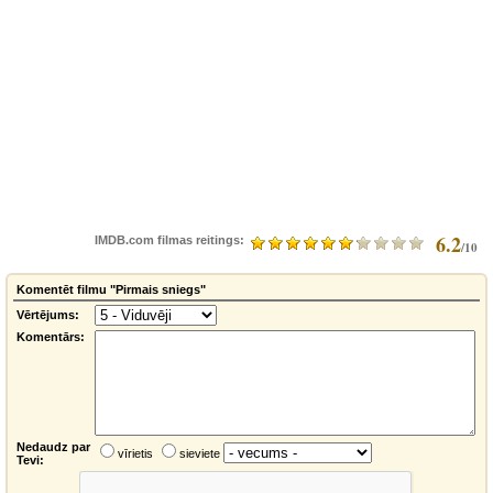
6.2
IMDB.com filmas reitings:
/10
Komentēt filmu "Pirmais sniegs"
Vērtējums:
Komentārs:
Nedaudz par
vīrietis
sieviete
Tevi: