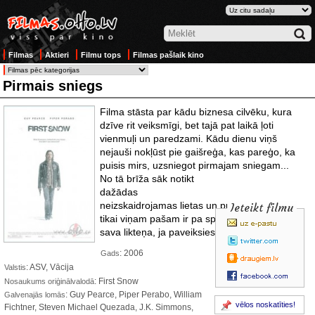
Filmas
Aktieri
Filmu tops
Filmas pašlaik kino
Pirmais sniegs
Filma stāsta par kādu biznesa cilvēku, kura
dzīve rit veiksmīgi, bet tajā pat laikā ļoti
vienmuļi un paredzami. Kādu dienu viņš
nejauši nokļūst pie gaišreģa, kas pareģo, ka
puisis mirs, uzsniegot pirmajam
sniegam...
No tā brīža sāk notikt
dažādas
neizskaidrojamas lietas un puisis saprot, ka
Ieteikt filmu
tikai viņam pašam ir pa spēkam izbēgt no
sava likteņa, ja paveiksies.
: 2006
Gads
: ASV, Vācija
Valstis
: First Snow
Nosaukums oriģinālvalodā
: Guy Pearce, Piper Perabo, William
Galvenajās lomās
vēlos noskatīties!
Fichtner, Steven Michael Quezada, J.K. Simmons,