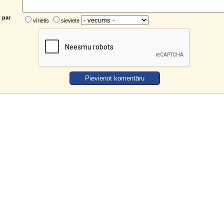
 par
vīrietis
sieviete