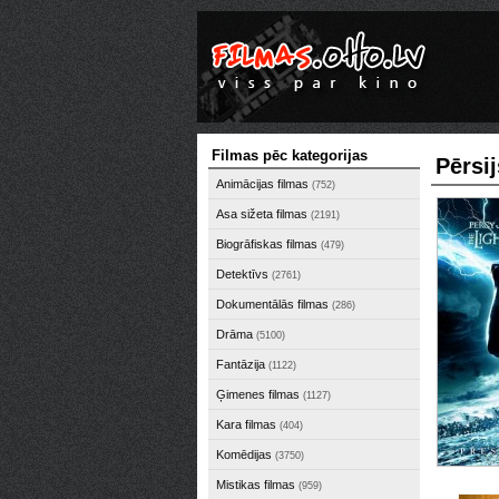
Filmas pēc kategorijas
Pērsi
Animācijas filmas
(752)
Asa sižeta filmas
(2191)
Biogrāfiskas filmas
(479)
Detektīvs
(2761)
Dokumentālās filmas
(286)
Drāma
(5100)
Fantāzija
(1122)
Ģimenes filmas
(1127)
Kara filmas
(404)
Komēdijas
(3750)
Mistikas filmas
(959)