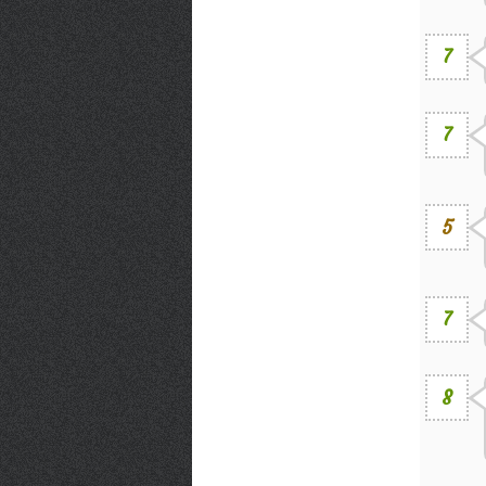
7
7
5
7
8