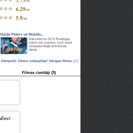
5.75
/10
6.29
/10
5.9
/10
Harijs Poters un filozofu...
Rakstnieces Dž.K.Roulingas
stāsts par puisēnu, kurš savā
vienpadsmitajā dzimšanas
dienā...
 Olimpieši: Zibens nolaupītājs" līdzīgas filmas
(17)
Filmas cienītāji (5)
dievi