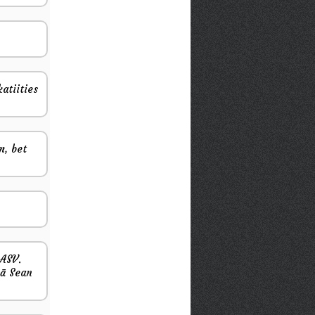
atiities
m, bet
 ASV.
kā Sean