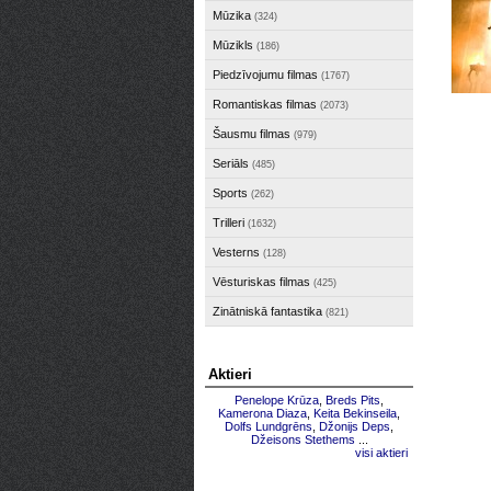
Mūzika
(324)
Mūzikls
(186)
Piedzīvojumu filmas
(1767)
Romantiskas filmas
(2073)
Šausmu filmas
(979)
Seriāls
(485)
Sports
(262)
Trilleri
(1632)
Vesterns
(128)
Vēsturiskas filmas
(425)
Zinātniskā fantastika
(821)
Aktieri
Penelope Krūza
,
Breds Pits
,
Kamerona Diaza
,
Keita Bekinseila
,
Dolfs Lundgrēns
,
Džonijs Deps
,
Džeisons Stethems
...
visi aktieri