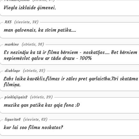
Viegla izklaide ģimenei.
RX5
(sieviete, 38)
man galvenais, ka sīcim patika....
markinc
(vīrietis, 36)
Es nezināju ka tā ir filma bērniem - noskatījos.... Bet bērniem
nepiemēslot galvu ar tādu drazu - 100%
diablogv
(vīrietis, 25)
Labs laika kavēklis,filmas ir zāles pret garlaicību.Tīri skatāma
filmiņa.
pieklajigais2
(vīrietis, 29)
muzika gan patika kas gaja fona :D
ligucite6
(sieviete, 62)
kur lai soo filmu noskatos?