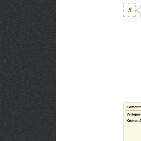
5
Komentēt
Vērtējum
Komentā