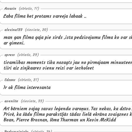
Assasin
(vīrietis, 17)
Laba filma bet protams vareeja labaak ..
alexina123
(sieviete, 20)
man gan filma gaja pie sirds ,ista pedzivojumu filma ko var sk
ar gimeni.
xpress
(vīrietis, 29)
ticamiibas moments tika nozagts jau no pirmajaam minuutee
tiiri aiz zinjkaares vienu reizi var iecholeet
Edzons
(vīrietis, 27)
Ir ok filma interesanta
aveniite
(sieviete, 33)
Arī bērniem vajag savus leģendu varoņus. Tas nekas, ka dzīvo
Pricē, ka šādu filmu parakstījās tādas lielā ekrāna zvaigznes 
Bean, Pierce Brosnan, Uma Thurman un Kevin McKidd
Perluzvejnieks
(vīrietis, 34)