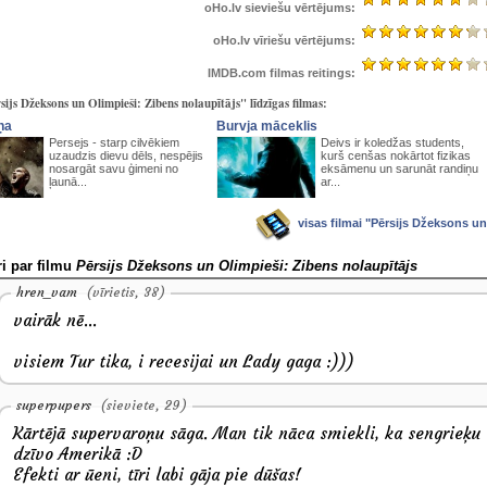
oHo.lv sieviešu vērtējums:
oHo.lv vīriešu vērtējums:
IMDB.com filmas reitings:
sijs Džeksons un Olimpieši: Zibens nolaupītājs" līdzīgas filmas:
ņa
Burvja māceklis
Persejs - starp cilvēkiem
Deivs ir koledžas students,
uzaudzis dievu dēls, nespējis
kurš cenšas nokārtot fizikas
nosargāt savu ģimeni no
eksāmenu un sarunāt randiņu
ļaunā...
ar...
visas filmai "Pērsijs Džeksons un
i par filmu
Pērsijs Džeksons un Olimpieši: Zibens nolaupītājs
hren_vam
(vīrietis, 38)
vairāk nē...
visiem Tur tika, i recesijai un Lady gaga :)))
superpupers
(sieviete, 29)
Kārtējā supervaroņu sāga. Man tik nāca smiekli, ka sengrieķu 
dzīvo Amerikā :D
Efekti ar ūeni, tīri labi gāja pie dūšas!