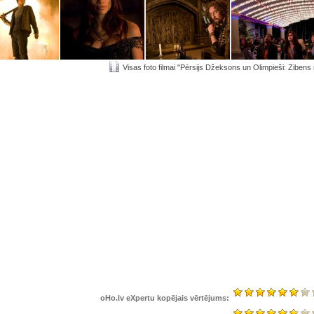
Visas foto filmai "Pērsijs Džeksons un Olimpieši: Zibens 
oHo.lv eXpertu kopējais vērtējums: