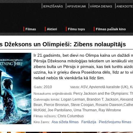
IEPAZĪŠANĀS
APSVEIKUMI
VĀRDA DIENAS
ANEKDOTE
Filmas
Aktieri
Filmu tops
Filmas pašlaik kino
js Džeksons un Olimpieši: Zibens nolaupītājs
Ir 21.gadsimts, bet dievi no Olimpa kalna un dažādi m
Pērsija Džeksona mitoloģijas tekstiem un ienākuši viņ
zibens bulta un Pērsijs
ir pirmais, kas tiek turēts aiz
uzzina, ka ir grieķu dieva Poseidona dēls, līdz ar to v
nekad nebūs tik vienkārša kā līdz šim.
: 2010
: ASV, Apvienotā karaliste (UK),
Gads
Valstis
: Percy Jackson and the Olympians: Th
Nosaukums oriģinālvalodā
: Logan Lerman, Brandon T. Jackson, Alexan
Galvenajās lomās
Bean, Pierce Brosnan, Steve Coogan, Rosario Dawson,Cathe
McKidd, Joe Pantoliano, Uma Thurman, Ray Winstone
: Chris Columbus
Filmas režisors
:
Asa sižeta filmas
Fantāzija
Piedzīvojumu filmas
Kino žanrs