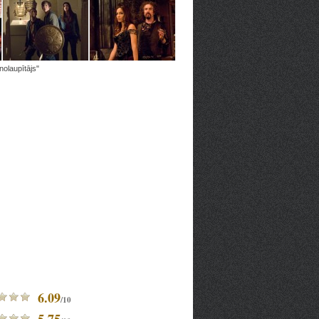
nolaupītājs"
6.09
/10