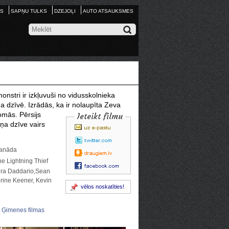
S
SAPŅU TULKS
DZEJOĻI
AUTO ATSAUKSMES
onstri ir izkļuvuši no vidusskolnieka
a dzīvē. Izrādās, ka ir nolaupīta Zeva
domās. Pērsijs
Ieteikt filmu
iņa dzīve vairs
 Kanāda
e Lightning Thief
dra Daddario,Sean
rine Keener, Kevin
vēlos noskatīties!
Ģimenes filmas