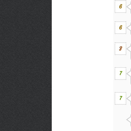
6
6
3
7
7