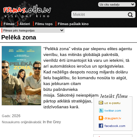
Filmas
Aktieri
Filmu tops
Filmas pašlaik kino
Pelēkā zona
“Pelēkā zona” vēsta par slepenu elites aģentu
vienību, kas mitinās globālajā pakrēslā,
vienlīdz ērti izmantojot kā varu un ietekmi, tā
arī automātiskos ieročus un sprāgstvielas.
Kad nežēlīgs despots nozog miljards dolāru
lielu bagātību, šo komandu
nosūta to atgūt,
kas jebkuram citam
būtu pašnāvnieka
misija. Sākotnēji neiespējamā laupīšana
Ieteikt filmu
pārtop atklātā stratēģijas, maldināšanas un
izdzīvošanas karā.
: 2026
Gads
: In the Grey
Nosaukums oriģinālvalodā