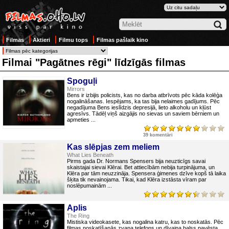
Filmas
Aktieri
Filmu tops
Filmas pašlaik kino
Filmai "Pagātnes rēgi" līdzīgās filmas
Spoguļi
Mirrors
Bens ir izbijis policists, kas no darba atbrīvots pēc kāda kolēģa
nogalināšanas. Iespējams, ka tas bija nelaimes gadījums. Pēc
negadījuma Bens ieslīdzis depresijā, lieto alkoholu un kļūst
agresīvs. Tādēļ viņš aizgājis no sievas un saviem bērniem un
apmeties ...
39 komentāri
Kas slēpjas zem meliem
What Lies Beneath
Pirms gada Dr. Normans Spensers bija neuzticīgs savai
skaistajai sievai Klērai. Bet attiecībām nebija turpinājuma, un
Klēra par tām neuzzināja. Spensera ģimenes dzīve kopš tā laika
šķita tik nevainojama. Tikai, kad Klēra izstāsta vīram par
noslēpumainām ...
Aplis
The Ring
Mistiska videokasete, kas nogalina katru, kas to noskatās. Pēc
filmas noskatīšanās zvana telefons un dīvaina balss pavēsta,