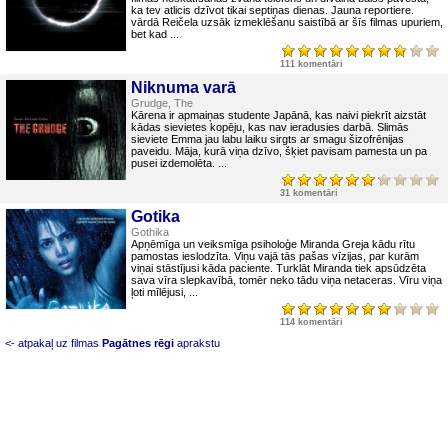
ka tev atlicis dzīvot tikai septiņas dienas. Jauna reportiere.
vārdā Reičela uzsāk izmeklēšanu saistībā ar šīs filmas upuriem,
bet kad ...
111 komentāri
Niknuma varā
Grudge, The
Kārena ir apmaiņas studente Japānā, kas naivi piekrīt aizstāt
kādas sievietes kopēju, kas nav ieradusies darbā. Slimās
sieviete Emma jau labu laiku sirgts ar smagu šizofrēnijas
paveidu. Māja, kurā viņa dzīvo, šķiet pavisam pamesta un pa
pusei izdemolēta. ...
31 komentāri
Gotika
Gothika
Apņēmīga un veiksmīga psiholoģe Miranda Greja kādu rītu
pamostas ieslodzīta. Viņu vajā tās pašas vīzijas, par kurām
viņai stāstījusi kāda paciente. Turklāt Miranda tiek apsūdzēta
sava vīra slepkavībā, tomēr neko tādu viņa netaceras. Vīru viņa
ļoti mīlējusi, ...
114 komentāri
<- atpakaļ uz filmas
Pagātnes rēgi
aprakstu