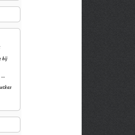
t
 bij
...
autkas