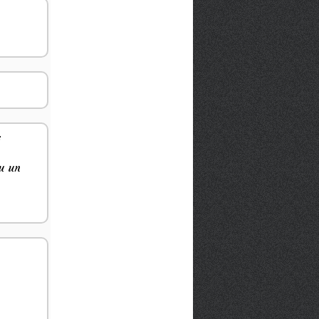
i
u un