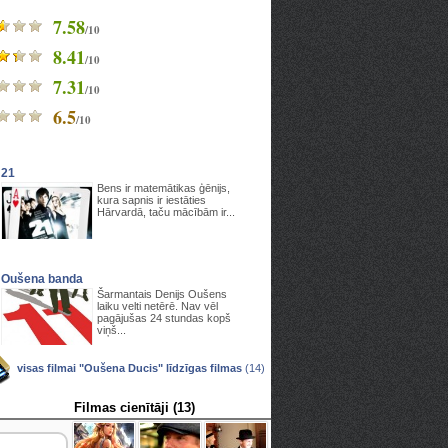
7.58
/10
8.41
/10
7.31
/10
6.5
/10
21
Bens ir matemātikas ģēnijs,
kura sapnis ir iestāties
Hārvardā, taču mācībām ir...
Oušena banda
Šarmantais Denijs Oušens
laiku velti netērē. Nav vēl
pagājušas 24 stundas kopš
viņš...
visas filmai "Oušena Ducis" līdzīgas filmas
(14)
Filmas cienītāji (13)