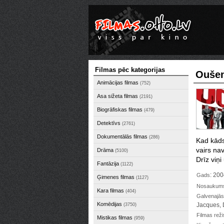
Filmas pēc kategorijas
Oušen
Animācijas filmas
(752)
Asa sižeta filmas
(2191)
Biogrāfiskas filmas
(479)
Detektīvs
(2761)
Dokumentālās filmas
(286)
Kad kāds
vairs na
Drāma
(5100)
Drīz viņ
Fantāzija
(1122)
: 20
Gads
Ģimenes filmas
(1127)
Nosaukums 
Kara filmas
(404)
Galvenajās
Komēdijas
Jacques, 
(3750)
Filmas reži
Mistikas filmas
(959)