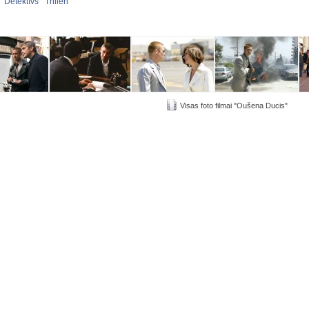
:
Detektīvs
Trilleri
Visas foto filmai "Oušena Ducis"