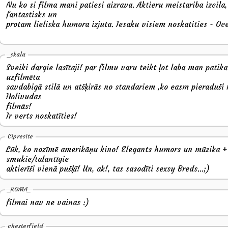
Nu ko si filma mani patiesi aizrava. Aktieru meistariba izcila,
fantastisks un
protam lieliska humora izjuta. Iesaku visiem noskatities - Oce
_skala
Sveiki dargie lasītaji! par filmu varu teikt ļot laba man patika 
uzfilmēta
savdabigā stilā un atšķirās no standariem ,ko easm pieraduši 
Holivudas
filmās!
Ir verts noskatīties!
Cipresite
Lūk, ko nozīmē amerikāņu kino! Elegants humors un mūzika +
smukie/talantīgie
aktierīši vienā pušķī! Un, ak!, tas sasodīti sexsy Breds...;)
_KOMA_
filmai nav ne vainas :)
chesterfield