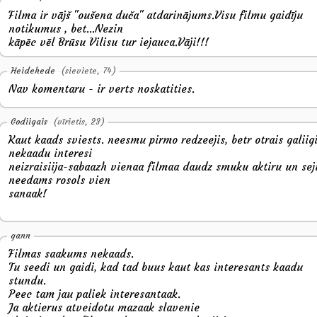
Filma ir vājš "oušena duča" atdarinājums.Visu filmu gaidīju
notikumus , bet...Nezin
kāpēc vēl Brūsu Vilisu tur iejauca.Vāji!!!
Heidehede
(sieviete, 74)
Nav komentaru - ir verts noskatities.
Godiigais
(vīrietis, 23)
Kaut kaads sviests. neesmu pirmo redzeejis, betr otrais galiig
nekaadu interesi
neizraisiija-sabaazh vienaa filmaa daudz smuku aktiru un sej
needams rosols vien
sanaak!
gann
Filmas saakums nekaads.
Tu seedi un gaidi, kad tad buus kaut kas interesants kaadu
stundu.
Peec tam jau paliek interesantaak.
Ja aktierus atveidotu mazaak slavenie