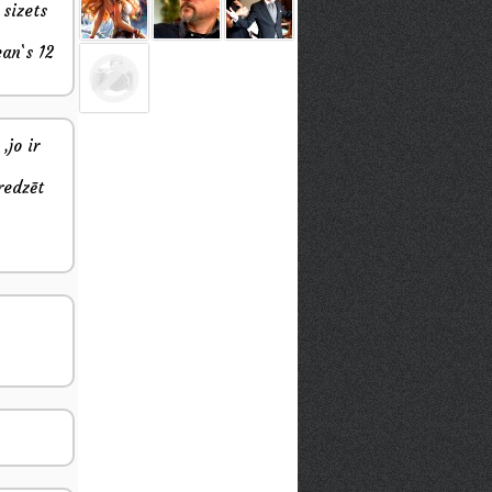
 sizets
an`s 12
,jo ir
redzēt