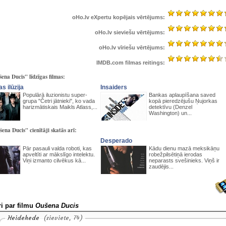
oHo.lv eXpertu kopējais vērtējums:
oHo.lv sieviešu vērtējums:
oHo.lv vīriešu vērtējums:
IMDB.com filmas reitings:
ena Ducis" līdzīgas filmas:
s ilūzija
Insaiders
Populārā iluzionistu super-
Bankas aplaupīšana saved
grupa "Četri jātnieki", ko vada
kopā pieredzējušu Ņujorkas
harizmātiskais Maikls Atlass,...
detektīvu (Denzel
Washington) un...
ena Ducis" cienītāji skatās arī:
Desperado
Pār pasauli valda roboti, kas
Kādu dienu mazā meksikāņu
apveltīti ar mākslīgo intelektu.
robežpilsētiņā ierodas
Viņi izmanto cilvēkus kā...
neparasts svešinieks. Viņš ir
zaudējis...
i par filmu
Oušena Ducis
Heidehede
(sieviete, 74)