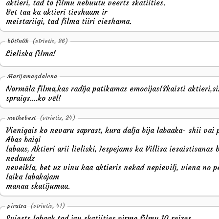
aktieri, tad to filmu nebuutu veerts skatiities.
Bet taa ka aktieri tieshaam ir
meistariigi, tad filma tiiri cieshama.
b0t1n0k
(vīrietis, 26)
Lieliska filma!
Marijamagdalena
Normāla filma,kas radīja patikamas emocijas!Skaisti aktieri,si
spraigs....ko vēl!
methebest
(vīrietis, 24)
Vienigais ko nevaru saprast, kura dalja bija labaaka- shii vai 
Abas baigi
labaas, Aktieri arii lieliski, Iespejams ka Villisa iesaistisanas b
nedaudz
neveikla, bet uz vinu kaa aktieris nekad nepievilj, viena no p
laika labakajam
manaa skatijumaa.
piratsa
(vīrietis, 41)
Sviests labaak tad jau skatiities pirmo filmu 10 reizes.