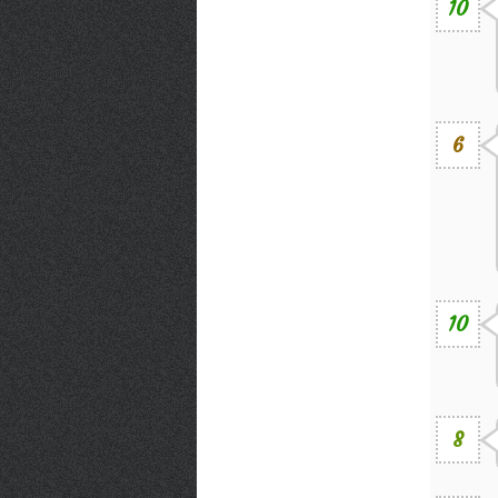
10
6
10
8