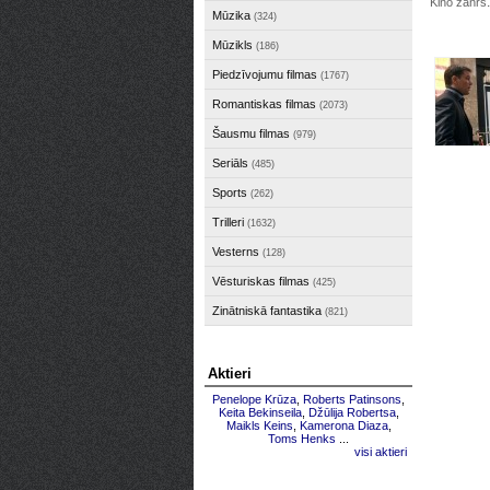
Kino žanrs
Mūzika
(324)
Mūzikls
(186)
Piedzīvojumu filmas
(1767)
Romantiskas filmas
(2073)
Šausmu filmas
(979)
Seriāls
(485)
Sports
(262)
Trilleri
(1632)
Vesterns
(128)
Vēsturiskas filmas
(425)
Zinātniskā fantastika
(821)
Aktieri
Penelope Krūza
,
Roberts Patinsons
,
Keita Bekinseila
,
Džūlija Robertsa
,
Maikls Keins
,
Kamerona Diaza
,
Toms Henks
...
visi aktieri