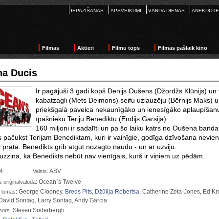
IEPAZĪŠANĀS
APSVEIKUMI
VĀRDA DIENAS
ANEKDOTE
Filmas
Aktieri
Filmu tops
Filmas pašlaik kino
a Ducis
Ir pagājuši 3 gadi kopš Denijs Oušens (Džordžs Klūnijs) un 
kabatzagli (Mets Deimons) seifu uzlauzēju (Bērnijs Maks) 
priekšgalā paveica nekaunīgāko un ienesīgāko aplaupīšanu,
īpašnieku Teriju Benediktu (Endijs Garsija).
160 miljoni ir sadalīti un pa šo laiku katrs no Oušena banda
 pačukst Terijam Benediktam, kuri ir vainīgie, godīga dzīvošana nevi
v prātā. Benedikts grib atgūt nozagto naudu - un ar uzviju.
i uzzina, ka Benedikts nebūt nav vienīgais, kurš ir viņiem uz pēdām.
04
: ASV
Valsts
: Ocean`s Twelve
oriģinālvalodā
: George Clooney,
Breds Pits
,
Džūlija Robertsa
, Catherine Zeta-Jones, Ed Kr
 lomās
David Sontag, Larry Sontag, Andy Garcia
: Steven Soderbergh
sors