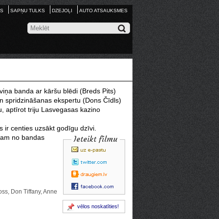
S
SAPŅU TULKS
DZEJOĻI
AUTO ATSAUKSMES
viņa banda ar kāršu blēdi (Breds Pits)
un spridzināšanas ekspertu (Dons Čīdls)
 aptīrot triju Lasvegasas kazino
s ir centies uzsākt godīgu dzīvi.
enam
no bandas
Ieteikt filmu
oss, Don Tiffany, Anne
vēlos noskatīties!