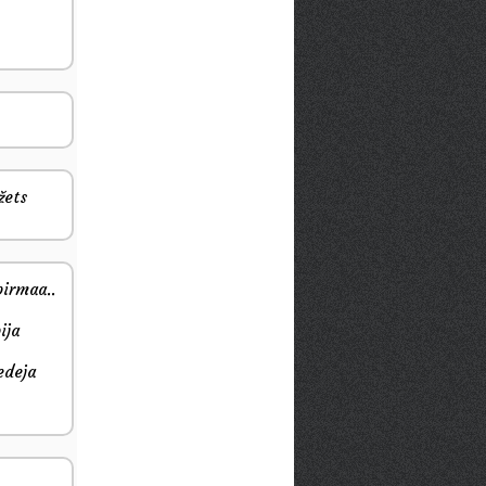
žets
pirmaa..
ija
edeja