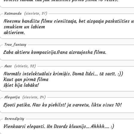
Katmandu
(sieviete, 37)
Neesmu bandiitu filmu cieniitaaja, bet aizgaaju paskatiities u
smukiem un labiem
aktieriem.
True_fantasy
Laba aktieru kompozicija.Gana aizraujosha filma.
Auss
(vīrietis, 32)
Normāls intelektuālais krimiķis. Domā līdzi... tā sacīt. :))
Kaut gan pirmā filma
šķiet bija labāka!
Alegorija
(sieviete, 24)
Ljooti patika. Nav ko piebilst! ja vareetu, liktu visus 10!
Serendipity
Vienkaarsi eleganti. Un Dzordz kluunijs... Ahhhh.... :)