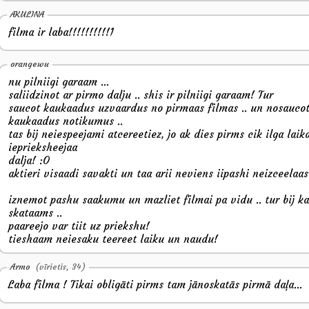
AKULINA
filma ir laba!!!!!!!!!!1
orangewu
nu pilniigi garaam ...
saliidzinot ar pirmo dalju .. shis ir pilniigi garaam! Tur
saucot kaukaadus uzvaardus no pirmaas filmas .. un nosauco
kaukaadus notikumus ..
tas bij neiespeejami atcereetiez, jo ak dies pirms cik ilga laika
ieprieksheejaa
dalja! :O
aktieri visaadi savakti un taa arii neviens iipashi neizceelaas 
iznemot pashu saakumu un mazliet filmai pa vidu .. tur bij k
skataams ..
paareejo var tiit uz priekshu!
tieshaam neiesaku teereet laiku un naudu!
Armo
(vīrietis, 34)
Laba filma ! Tikai obligāti pirms tam jānoskatās pirmā daļa...