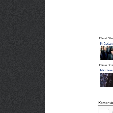
Filmai "Ouš
Krāpšana
Filmas "Ouš
Matrikss
Komentār