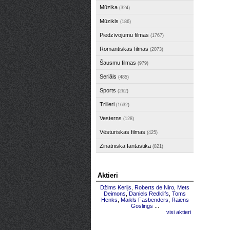
Mūzika
(324)
Mūzikls
(186)
Piedzīvojumu filmas
(1767)
Romantiskas filmas
(2073)
Šausmu filmas
(979)
Seriāls
(485)
Sports
(262)
Trilleri
(1632)
Vesterns
(128)
Vēsturiskas filmas
(425)
Zinātniskā fantastika
(821)
Aktieri
Džims Kerijs
,
Roberts de Niro
,
Mets
Deimons
,
Daniels Redklifs
,
Toms
Henks
,
Maikls Fasbenders
,
Raiens
Goslings
...
visi aktieri