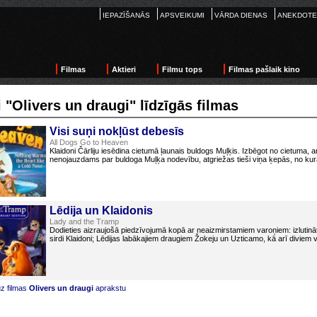
IEPAZĪŠANĀS
APSVEIKUMI
VĀRDA DIENAS
ANEKDOTE
Filmas
Aktieri
Filmu tops
Filmas pašlaik kino
 "Olivers un draugi" līdzīgās filmas
Visi suņi nokļūst debesīs
All Dogs Go to Heaven
Klaidoni Čārliju iesēdina cietumā ļaunais buldogs Muļķis. Izbēgot no cietuma, 
nenojauzdams par buldoga Muļķa nodevību, atgriežas tieši viņa ķepās, no kurām 
Lēdija un Klaidonis
Lady and the Tramp
Dodieties aizraujošā piedzīvojumā kopā ar neaizmirstamiem varoņiem: izlutināto
sirdi Klaidoni; Lēdijas labākajiem draugiem Žokeju un Uzticamo, kā arī diviem v
uz filmas
Olivers un draugi
aprakstu