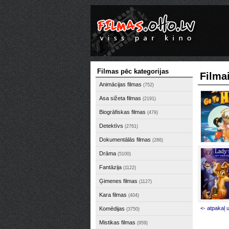
Filmas pēc kategorijas
Filmai
Animācijas filmas
(752)
Asa sižeta filmas
(2191)
Biogrāfiskas filmas
(479)
Detektīvs
(2761)
Dokumentālās filmas
(286)
Drāma
(5100)
Fantāzija
(1122)
Ģimenes filmas
(1127)
Kara filmas
(404)
<- atpakaļ 
Komēdijas
(3750)
Mistikas filmas
(959)