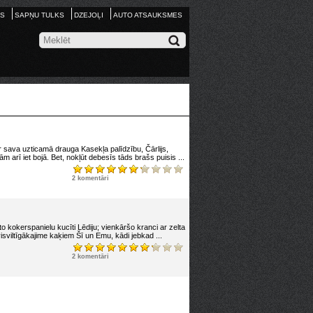
S
SAPŅU TULKS
DZEJOĻI
AUTO ATSAUKSMES
ar sava uzticamā drauga Kasekļa palīdzību, Čārlijs,
arī iet bojā. Bet, nokļūt debesīs tāds brašs puisis ...
2 komentāri
 kokerspanielu kucīti Lēdiju; vienkāršo kranci ar zelta
isviltīgākajime kaķiem Šī un Emu, kādi jebkad ...
2 komentāri