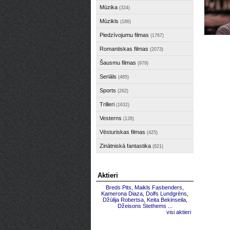
Mūzika
(324)
Mūzikls
(186)
Piedzīvojumu filmas
(1767)
Romantiskas filmas
(2073)
Šausmu filmas
(979)
Seriāls
(485)
Sports
(262)
Trilleri
(1632)
Vesterns
(128)
Vēsturiskas filmas
(425)
Zinātniskā fantastika
(821)
Aktieri
Breds Pits
,
Maikls Fasbenders
,
Kamerona Diaza
,
Dolfs Lundgrēns
,
Džūlija Robertsa
,
Keita Bekinseila
,
Džeisons Stethems
...
visi aktieri