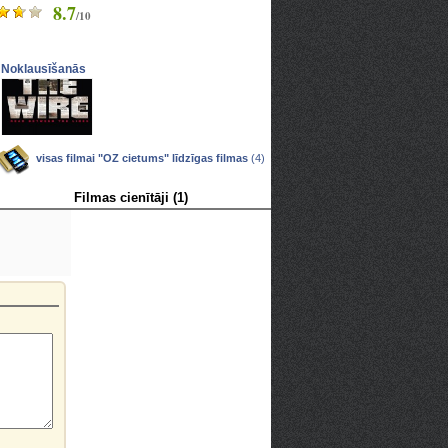
8.7
/10
Noklausīšanās
visas filmai "OZ cietums" līdzīgas filmas
(4)
Filmas cienītāji (1)