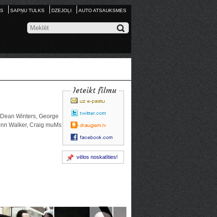
S
SAPŅU TULKS
DZEJOĻI
AUTO ATSAUKSMES
Ieteikt filmu
 Dean Winters, George
onn Walker, Craig muMs
vēlos noskatīties!