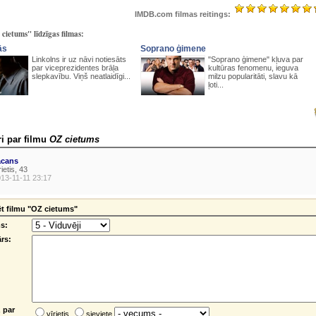
IMDB.com filmas reitings:
cietums" līdzīgas filmas:
ās
Soprano ģimene
Linkolns ir uz nāvi notiesāts
"Soprano ģimene" kļuva par
par viceprezidentes brāļa
kultūras fenomenu, ieguva
slepkavību. Viņš neatlaidīgi...
milzu popularitāti, slavu kā
ļoti...
i par filmu
OZ cietums
acans
rietis, 43
13-11-11 23:17
t filmu "OZ cietums"
s:
rs:
 par
vīrietis
sieviete