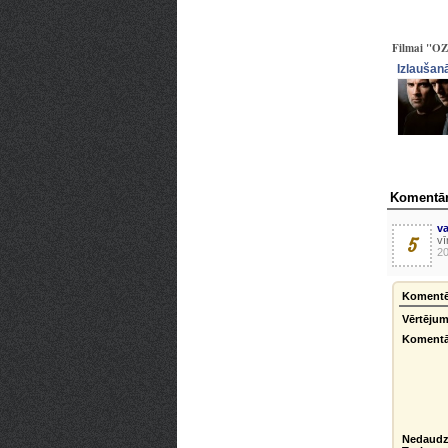
Filmai "OZ 
Izlaušan
Komentār
v
5
vī
20
Komentē
Vērtējum
Komentā
Nedaudz