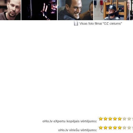
Visas foto filmai "OZ cietums"
oHo.lv eXpertu kopējais vērtējums:
oHo.lv vīriešu vērtējums: