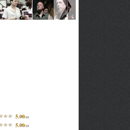
5.00
/10
5.00
/10