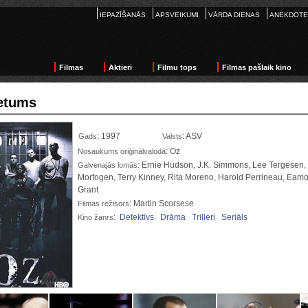
IEPAZĪŠANĀS
APSVEIKUMI
VĀRDA DIENAS
ANEKDOTE
Filmas
Aktieri
Filmu tops
Filmas pašlaik kino
etums
: 1997
: ASV
Gads
Valsts
: Oz
Nosaukums oriģinālvalodā
: Ernie Hudson, J.K. Simmons, Lee Tergesen,
Galvenajās lomās
Morfogen, Terry Kinney, Rita Moreno, Harold Perrineau, Eam
Grant
: Martin Scorsese
Filmas režisors
:
Detektīvs
Drāma
Trilleri
Seriāls
Kino žanrs