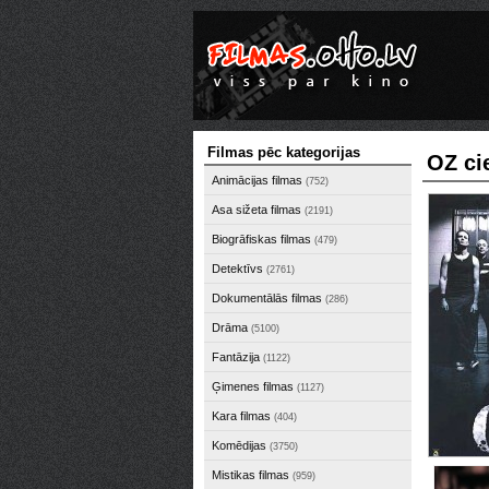
Filmas pēc kategorijas
OZ ci
Animācijas filmas
(752)
Asa sižeta filmas
(2191)
Biogrāfiskas filmas
(479)
Detektīvs
(2761)
Dokumentālās filmas
(286)
Drāma
(5100)
Fantāzija
(1122)
Ģimenes filmas
(1127)
Kara filmas
(404)
Komēdijas
(3750)
Mistikas filmas
(959)