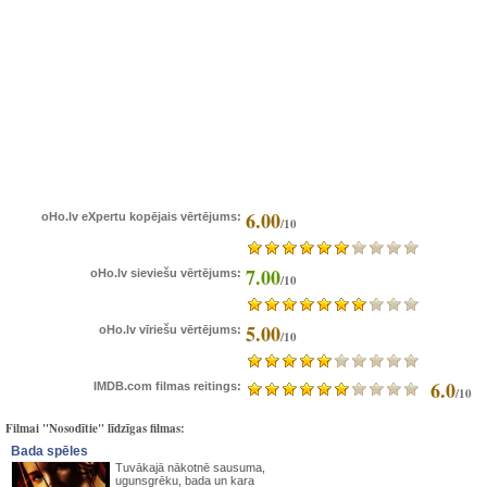
6.00
oHo.lv eXpertu kopējais vērtējums:
/10
7.00
oHo.lv sieviešu vērtējums:
/10
5.00
oHo.lv vīriešu vērtējums:
/10
6.0
IMDB.com filmas reitings:
/10
Filmai "Nosodītie" līdzīgas filmas:
Bada spēles
Tuvākajā nākotnē sausuma,
ugunsgrēku, bada un kara