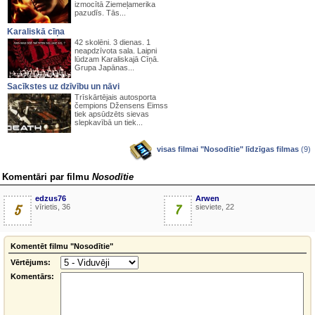
izmocītā Ziemeļamerika
pazudīs. Tās...
Karaliskā cīņa
42 skolēni. 3 dienas. 1
neapdzīvota sala. Laipni
lūdzam Karaliskajā Cīņā.
Grupa Japānas...
Sacīkstes uz dzīvību un nāvi
Trīskārtējais autosporta
čempions Džensens Eimss
tiek apsūdzēts sievas
slepkavībā un tiek...
visas filmai "Nosodītie" līdzīgas filmas
(9)
Komentāri par filmu
Nosodītie
edzus76
Arwen
5
vīrietis, 36
7
sieviete, 22
Komentēt filmu "Nosodītie"
Vērtējums:
Komentārs: