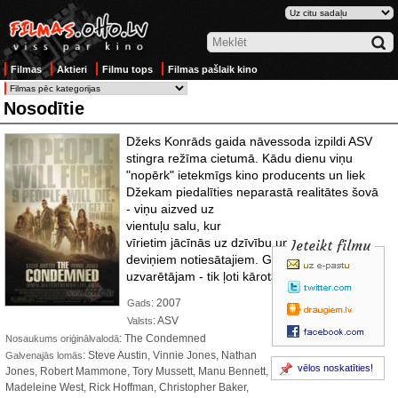
Filmas
Aktieri
Filmu tops
Filmas pašlaik kino
Nosodītie
Džeks Konrāds gaida nāvessoda izpildi ASV
stingra režīma cietumā. Kādu dienu viņu
"nopērk" ietekmīgs kino producents un liek
Džekam piedalīties neparastā realitātes šovā
- viņu
aizved uz
vientuļu salu, kur
vīrietim jācīnās uz dzīvību un nāvi vēl ar
Ieteikt filmu
deviņiem notiesātajiem. Galvenā balva šova
uzvarētājam - tik ļoti kārotā brīvība...
: 2007
Gads
: ASV
Valsts
: The Condemned
Nosaukums oriģinālvalodā
: Steve Austin, Vinnie Jones, Nathan
Galvenajās lomās
vēlos noskatīties!
Jones, Robert Mammone, Tory Mussett, Manu Bennett,
Madeleine West, Rick Hoffman, Christopher Baker,