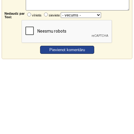
Nedaudz par
vīrietis
sieviete
Tevi: