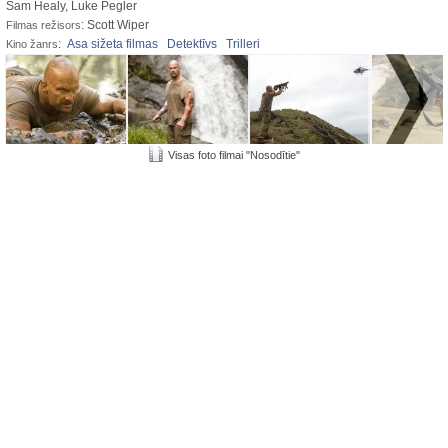
Sam Healy, Luke Pegler
: Scott Wiper
Filmas režisors
:
Asa sižeta filmas
Detektīvs
Trilleri
Kino žanrs
Visas foto filmai "Nosodītie"