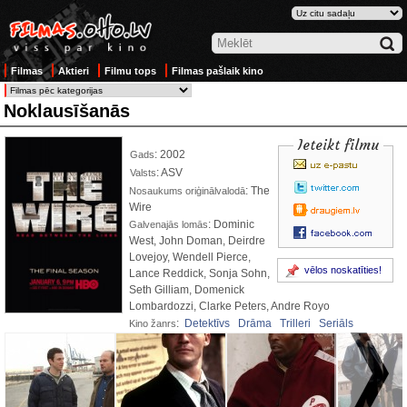
Filmas
Aktieri
Filmu tops
Filmas pašlaik kino
Noklausīšanās
Ieteikt filmu
: 2002
Gads
: ASV
Valsts
: The
Nosaukums oriģinālvalodā
Wire
: Dominic
Galvenajās lomās
West, John Doman, Deirdre
Lovejoy, Wendell Pierce,
vēlos noskatīties!
Lance Reddick, Sonja Sohn,
Seth Gilliam, Domenick
Lombardozzi, Clarke Peters, Andre Royo
:
Detektīvs
Drāma
Trilleri
Seriāls
Kino žanrs