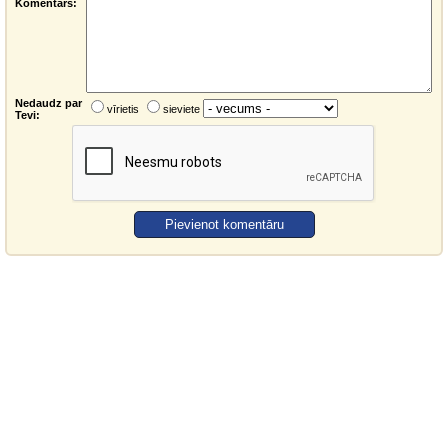
Komentārs:
Nedaudz par
vīrietis
sieviete
Tevi: