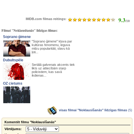
9.3
IMDB.com filmas reitings:
/10
Filmai "Noklausīšanās" līdzīgas filmas:
Soprano ģimene
"Soprano ģimene" kļuva par
kultūras fenomenu, ieguva
milzu popularitāti, slavu kā
ļoti...
Dubultspēle
Seriālā galvenais akcents tiek
likts uz attiecībām starp
policistiem, kas savā
ikdienas...
OZ cietums
visas filmai "Noklausīšanās" līdzīgas filmas
(5)
Komentēt filmu "Noklausīšanās"
Vērtējums: