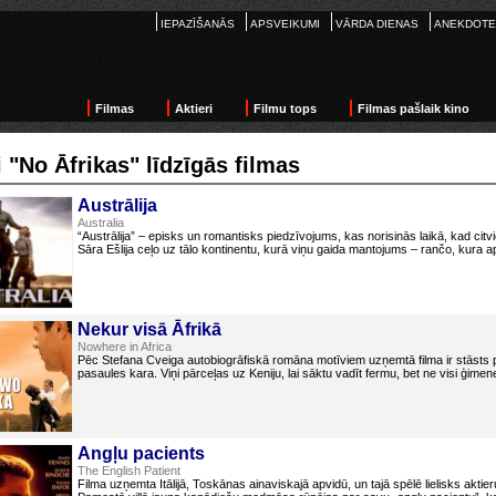
IEPAZĪŠANĀS
APSVEIKUMI
VĀRDA DIENAS
ANEKDOTE
Filmas
Aktieri
Filmu tops
Filmas pašlaik kino
 "No Āfrikas" līdzīgās filmas
Austrālija
Australia
“Austrālija” – episks un romantisks piedzīvojums, kas norisinās laikā, kad citv
Sāra Ešlija ceļo uz tālo kontinentu, kurā viņu gaida mantojums – rančo, kura ap
Nekur visā Āfrikā
Nowhere in Africa
Pēc Stefana Cveiga autobiogrāfiskā romāna motīviem uzņemtā filma ir stāsts p
pasaules kara. Viņi pārceļas uz Keniju, lai sāktu vadīt fermu, bet ne visi ģimen
Angļu pacients
The English Patient
Filma uzņemta Itālijā, Toskānas ainaviskajā apvidū, un tajā spēlē lielisks akti