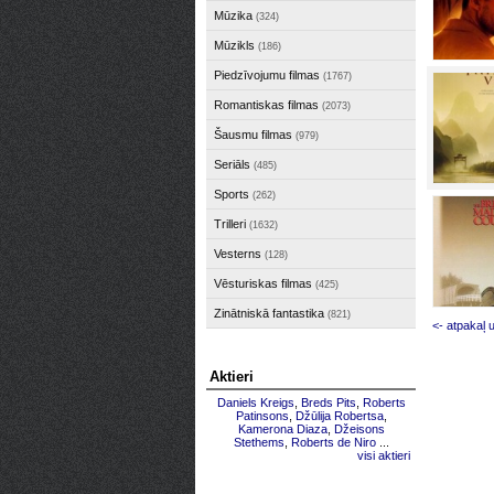
Mūzika
(324)
Mūzikls
(186)
Piedzīvojumu filmas
(1767)
Romantiskas filmas
(2073)
Šausmu filmas
(979)
Seriāls
(485)
Sports
(262)
Trilleri
(1632)
Vesterns
(128)
Vēsturiskas filmas
(425)
Zinātniskā fantastika
(821)
<- atpakaļ 
Aktieri
Daniels Kreigs
,
Breds Pits
,
Roberts
Patinsons
,
Džūlija Robertsa
,
Kamerona Diaza
,
Džeisons
Stethems
,
Roberts de Niro
...
visi aktieri