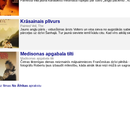
Pamestā villā jauna kanādiešu medmāsa rūpējas par savu „angļu pacientu”, kas
Krāsainais plīvurs
Painted Veil, The
Jauns angļu pāris - vidusšķiras ārsts Volters un viņa sieva no augstākās sabie
pārceļas uz dzīvi Šanhajā. Tur jaunā sieviete iemīl kādu citu. Kad vīrs atklāj siev
Medisonas apgabala tilti
Madisonas apgabala tilti
Četras liktenīgas dienas neizmainīs mājsaimnieces Frančeskas dzīvi pilnībā - 
fotogrāfu Robertu ļaus izbaudīt mīlestību, kāda atnāk tikai reizi mūžā un sagra
uz filmas
No Āfrikas
aprakstu