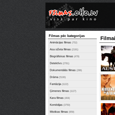
Filmas pēc kategorijas
Filmai
Animācijas filmas
(752)
Asa sižeta filmas
(2191)
Biogrāfiskas filmas
(479)
Detektīvs
(2761)
Dokumentālās filmas
(286)
Drāma
(5100)
Fantāzija
(1122)
Ģimenes filmas
(1127)
Kara filmas
(404)
Komēdijas
(3750)
Mistikas filmas
(959)