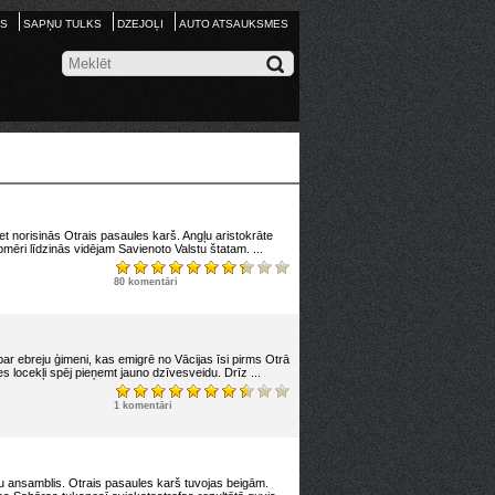
S
SAPŅU TULKS
DZEJOĻI
AUTO ATSAUKSMES
iet norisinās Otrais pasaules karš. Angļu aristokrāte
mēri līdzinās vidējam Savienoto Valstu štatam. ...
80 komentāri
ar ebreju ģimeni, kas emigrē no Vācijas īsi pirms Otrā
es locekļi spēj pieņemt jauno dzīvesveidu. Drīz ...
1 komentāri
eru ansamblis. Otrais pasaules karš tuvojas beigām.