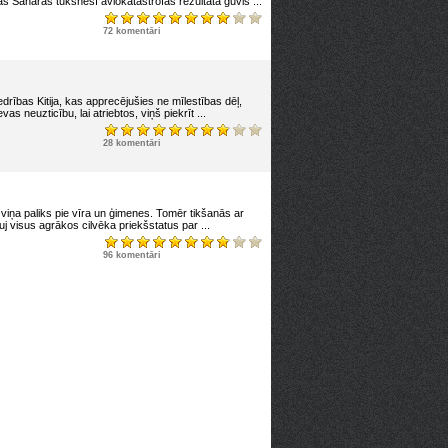
 Sahāras tuksnesī aviokatastrofas rezultātā guvis ...
72 komentāri
drības Kitija, kas apprecējušies ne mīlestības dēļ,
as neuzticību, lai atriebtos, viņš piekrīt ...
28 komentāri
viņa paliks pie vīra un ģimenes. Tomēr tikšanās ar
uj visus agrākos cilvēka priekšstatus par ...
96 komentāri