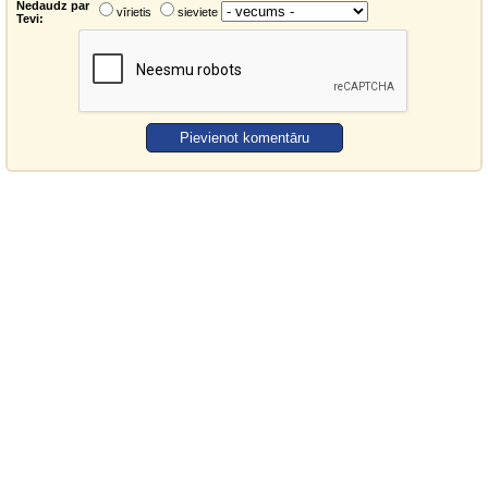
Nedaudz par
vīrietis
sieviete
Tevi: