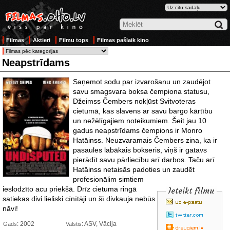
Filmas
Aktieri
Filmu tops
Filmas pašlaik kino
Neapstrīdams
Saņemot sodu par izvarošanu un zaudējot
savu smagsvara boksa čempiona statusu,
Džeimss Čembers nokļūst Svitvoteras
cietumā, kas slavens ar savu bargo kārtību
un nežēlīgajiem noteikumiem. Šeit jau 10
gadus neapstrīdams čempions ir Monro
Hatāinss. Neuzvaramais Čembers zina, ka ir
pasaules labākais bokseris, viņš ir gatavs
pierādīt savu pārliecību arī darbos. Taču arī
Hatāinss netaisās padoties
un zaudēt
profesionālim simtiem
ieslodzīto acu priekšā. Drīz cietuma ringā
Ieteikt filmu
satiekas divi lieliski cīnītāji un šī divkauja nebūs uz dzīvību, bet uz
nāvi!
: 2002
: ASV, Vācija
Gads
Valstis