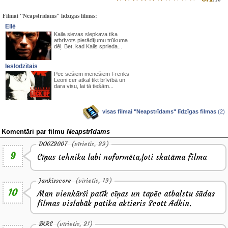
Filmai "Neapstrīdams" līdzīgas filmas:
Ellē
Kaila sievas slepkava tika
atbrīvots pierādījumu trūkuma
dēļ. Bet, kad Kails sprieda...
Ieslodzītais
Pēc sešiem mēnešiem Frenks
Leoni cer atkal tikt brīvībā un
dara visu, lai tā tiešām...
visas filmai "Neapstrīdams" līdzīgas filmas
(2)
Komentāri par filmu
Neapstrīdams
DOGZ2007
(vīrietis, 29)
9
Cīņas tehnika labi noformēta,ļoti skatāma filma
Jankisscore
(vīrietis, 19)
10
Man vienkārši patīk cīņas un tapēc atbalstu šādas
filmas vislabāk patika aktieris Scott Adkin.
SKRE
(vīrietis, 21)