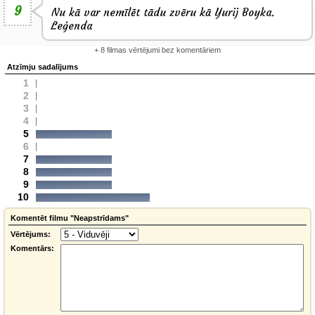
9
Nu kā var nemīlēt tādu zvēru kā Yurij Boyka.
Leģenda
+ 8 filmas vērtējumi bez komentāriem
Atzīmju sadalījums
1
2
3
4
5
6
7
8
9
10
Komentēt filmu "Neapstrīdams"
Vērtējums:
Komentārs: