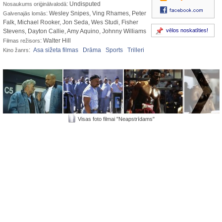
: Undisputed
Nosaukums oriģinālvalodā
: Wesley Snipes, Ving Rhames, Peter
Galvenajās lomās
Falk, Michael Rooker, Jon Seda, Wes Studi, Fisher
vēlos noskatīties!
Stevens, Dayton Callie, Amy Aquino, Johnny Williams
: Walter Hill
Filmas režisors
:
Asa sižeta filmas
Drāma
Sports
Trilleri
Kino žanrs
Visas foto filmai "Neapstrīdams"