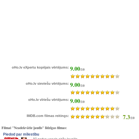
9.00
oHo.lv eXpertu kopējais vērtējums:
/10
9.00
oHo.lv sieviešu vērtējums:
/10
9.00
oHo.lv vīriešu vērtējums:
/10
7.3
IMDB.com filmas reitings:
/10
Filmai "Neadekvātie ļaudis" līdzīgas filmas:
Piedod par mīlestību