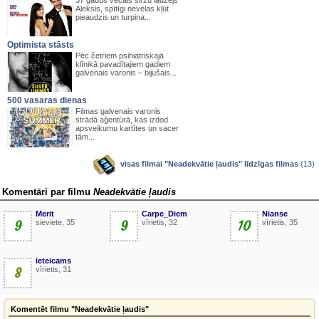
37 gadus vecais siržu lauzējs
Aleksis, spītīgi nevēlas kļūt
pieaudzis un turpina...
Optimista stāsts
Pēc četriem psihiatriskajā
klīnikā pavadītajiem gadiem
galvenais varonis – bijušais...
500 vasaras dienas
Filmas galvenais varonis
strādā aģentūrā, kas izdod
apsveikumu kartītes un sacer
tām...
visas filmai "Neadekvātie ļaudis" līdzīgas filmas
(13)
Komentāri par filmu
Neadekvātie ļaudis
Merit
Carpe_Diem
Nianse
9
sieviete, 35
9
vīrietis, 32
10
vīrietis, 35
ieteicams
8
vīrietis, 31
Komentēt filmu "Neadekvātie ļaudis"