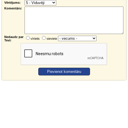
Vērtējums:
Komentārs:
Nedaudz par
vīrietis
sieviete
Tevi: