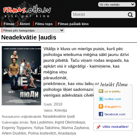
Filmas
Aktieri
Filmu tops
Filmas pašlaik kino
Neadekvātie ļaudis
Vitālijs ir kluss un mierīgs puisis, kurš pēc
psihologa ieteikuma mēģina sākt jaunu dzīvi
jaunā pilsētā. Taču viņam rodas iespaids, ka
apkārt visi ir vājprātīgi - kaimiņiene, kas
mēģina viņu
pāraudzināt,
priekšniece, kas visu laiku uzmācas un pat
Ieteikt filmu
psihologs šķiet sadomazohists. Vai tiešām
vienīgais adekvātais cilvēks ir pats Vitālijs?
: 2010
Gads
: Krievija
Valsts
: Neadekvatnie lyudi
Nosaukums oriģinālvalodā
: Ilya Lyubimov, Ingrid Olerinskaya,
Galvenajās lomās
vēlos noskatīties!
Evgeniy Tsyganov, Yuliya Takshina, Marina Zaytseva,
Artem Dushkin, Polina Iosilevitch, Anastasiya