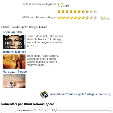
7.71
oHo.lv vīriešu vērtējums:
/10
7.6
IMDB.com filmas reitings:
/10
Filmai "Naudas spēle" līdzīgas filmas:
Sociālais tīkls
Kādā rudens naktī Harvardas
students Marks Cukerbergs,
kas ir datorprogrammēšanas
ģēnijs,...
Treneris Kārters
1999. gadā, Kens Kārters,
veiksmīgs sporta preču
veikala īpašnieks, piekrīt
piedāvājumam...
Neredzamā puse
visas filmai "Naudas spēle" līdzīgas filmas
(17)
Komentāri par filmu
Naudas spēle
kwazimorda
(vīrietis, 44)