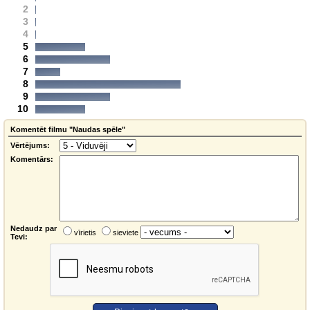
2
3
4
5
6
7
8
9
10
Komentēt filmu "Naudas spēle"
Vērtējums:
Komentārs:
Nedaudz par
vīrietis
sieviete
Tevi: