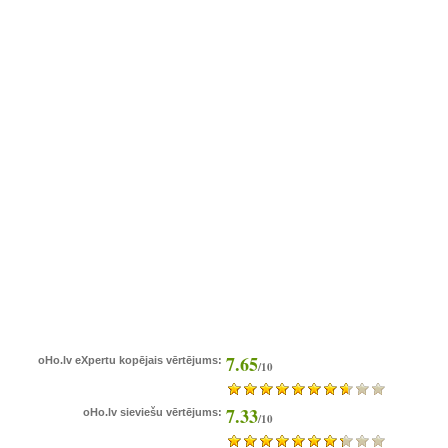
7.65
oHo.lv eXpertu kopējais vērtējums:
/10
7.33
oHo.lv sieviešu vērtējums:
/10