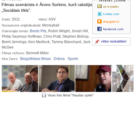
Filmas scenārists ir Ārons Sorkins, kurš rakstījis arī scenāriju filmai
„Sociālais tīkls”.
: 2011
: ASV
Gads
Valsts
: Moneyball
Nosaukums oriģinālvalodā
:
Breds Pits
, Robin Wright, Jonah Hill,
Galvenajās lomās
Philip Seymour Hoffman, Chris Pratt, Stephen Bishop,
vēlos noskatīties!
Brent Jennings, Ken Medlock, Tammy Blanchard, Jack
McGee
: Bennett Miller
Filmas režisors
:
Biogrāfiskas filmas
Drāma
Sports
Kino žanrs
Visas foto filmai "Naudas spēle"