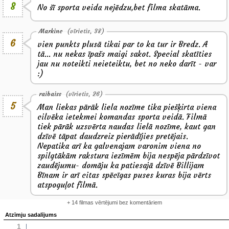
8
No šī sporta veida nejēdzu,bet filma skatāma.
Markinc
(vīrietis, 38)
6
vien punkts plusā tikai par to ka tur ir Bredz. A
tā... nu nekas īpašs maigi sakot. Special skatīties
jau nu noteikti neieteiktu, bet no neko darīt - var
:)
raibaiss
(vīrietis, 26)
5
Man liekas pārāk liela nozīme tika piešķirta viena
cilvēka ietekmei komandas sporta veidā. Filmā
tiek pārāk uzsvērta naudas lielā nozīme, kaut gan
dzīvē tāpat daudzreiz pierādījies pretējais.
Nepatika arī ka galvenajam varonim viena no
spilgtākām rakstura iezīmēm bija nespēja pārdzīvot
zaudējumu- domāju ka patiesajā dzīvē Billijam
Bīnam ir arī citas spēcīgas puses kuras bija vērts
atspoguļot filmā.
+ 14 filmas vērtējumi bez komentāriem
Atzīmju sadalījums
1