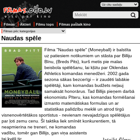
Filmas
Aktieri
Filmu tops
Filmas pašlaik kino
Naudas spēle
Filma "Naudas spēle" (Moneyball) ir balstīta
uz patiesiem notikumiem un stāsta par Billiju
Bīnu, (Breds Pits), kurš metis pie malas
beisbola spēlēšanu, lai kļūtu par Oklendas
Athletics komandas menedžeri. 2002.gada
sezona sākas bezcerīgi – ir zaudēti labākie
spēlētāji, kam komandas budžets neļauj
samaksāt honorārus. Tad Billijs pieņem darbā
ekonomistu Pīteru, kas komandas formēšanai
izmanto matemātiskas formulas un ar
statistikas palīdzību meklē un atrod tirgū
visnenovērtētākos sportistus - nevienam nevajadzīgus spēlētājus
par ļoti zemu cenu. Šī taktika liek smīnēt konkurentiem, tā
neapmierina ne treneri, ne komandas
vadību, tomēr gan Billijs, gan viņa asistents
tai kvēli tic.
Ieteikt filmu