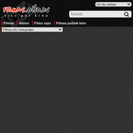
Filmas
Aktieri
Filmu tops
Filmas pašlaik kino