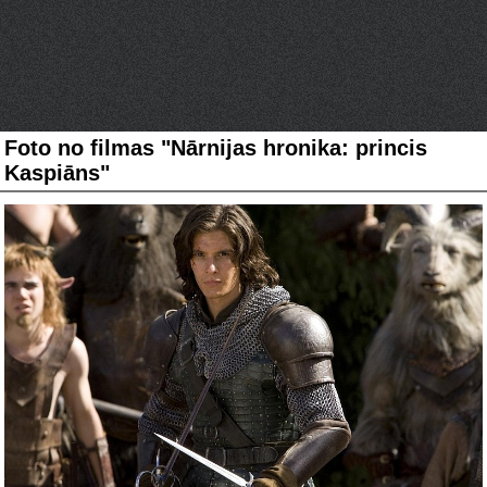
Foto no filmas "Nārnijas hronika: princis
Kaspiāns"