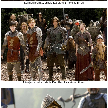
Nārnijas hronika: princis Kaspiāns 1 - foto no filmas
Nārnijas hronika: princis Kaspiāns 2 - attēls no filmas