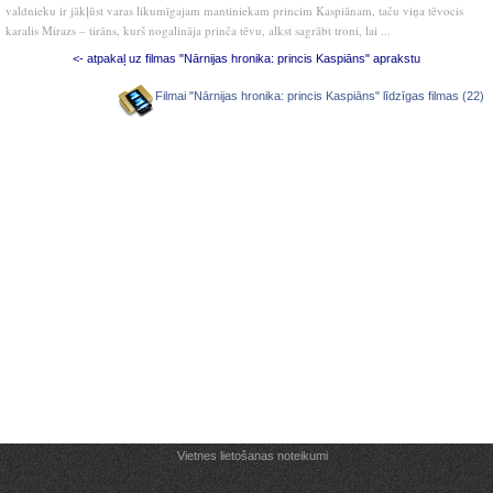
valdnieku ir jākļūst varas likumīgajam mantiniekam princim Kaspiānam, taču viņa tēvocis
karalis Mirazs – tirāns, kurš nogalināja prinča tēvu, alkst sagrābt troni, lai ...
<- atpakaļ uz filmas "Nārnijas hronika: princis Kaspiāns" aprakstu
Filmai "Nārnijas hronika: princis Kaspiāns" līdzīgas filmas (22)
Vietnes lietošanas noteikumi