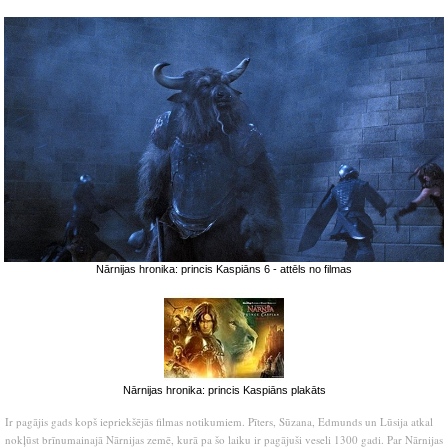
Nārnijas hronika: princis Kaspiāns 6 - attēls no filmas
Nārnijas hronika: princis Kaspiāns plakāts
Ir pagājis gads kopš iepriekšējās filmas notikumiem. Pīters, Sūzana, Edmunds un Lūsija atkal
nokļūst brīnumainajā Nārnijas zemē, kurā pa šo laiku ir pagājuši veseli 1300 gadi. Par Nārnijas