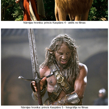
Nārnijas hronika: princis Kaspiāns 4 - attēls no filmas
Nārnijas hronika: princis Kaspiāns 5 - fotogrāfija no filmas