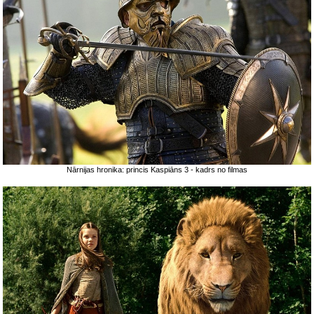
Nārnijas hronika: princis Kaspiāns 3 - kadrs no filmas