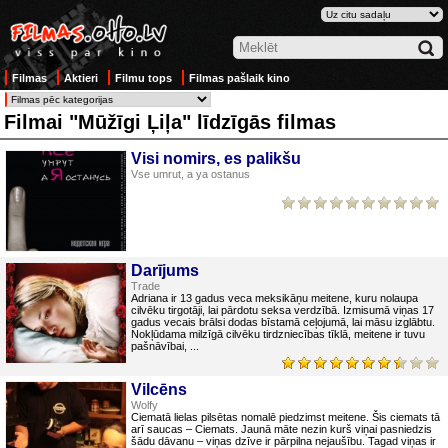
Filmas
Aktieri
Filmu tops
Filmas pašlaik kino
Filmai "Mūžīgi Ļiļa" līdzīgās filmas
Visi nomirs, es palikšu
Vse umrut, a ya ostanus
Darījums
Trade
Adriana ir 13 gadus veca meksikāņu meitene, kuru nolaupa
cilvēku tirgotāji, lai pārdotu seksa verdzībā. Izmisumā viņas 17
gadus vecais brālsi dodas bīstamā ceļojumā, lai māsu izglābtu.
Nokļūdama milzīgā cilvēku tirdzniecības tīklā, meitene ir tuvu
pašnāvībai, ...
Vilcēns
Wolfy
Ciematā lielas pilsētas nomalē piedzimst meitene. Šis ciemats tā
arī saucas – Ciemats. Jaunā māte nezin kurš viņai pasniedzis
šādu dāvanu – viņas dzīve ir pārpilna nejaušību. Tagad viņas ir