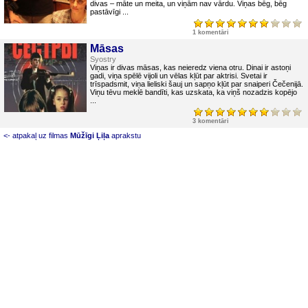
divas – māte un meita, un viņām nav vārdu. Viņas bēg, bēg
pastāvīgi ...
1 komentāri
Māsas
Syostry
Viņas ir divas māsas, kas neieredz viena otru. Dinai ir astoņi
gadi, viņa spēlē vijoli un vēlas kļūt par aktrisi. Svetai ir
trīspadsmit, viņa lieliski šauj un sapņo kļūt par snaiperi Čečenijā.
Viņu tēvu meklē bandīti, kas uzskata, ka viņš nozadzis kopējo
...
3 komentāri
<- atpakaļ uz filmas
Mūžīgi Ļiļa
aprakstu