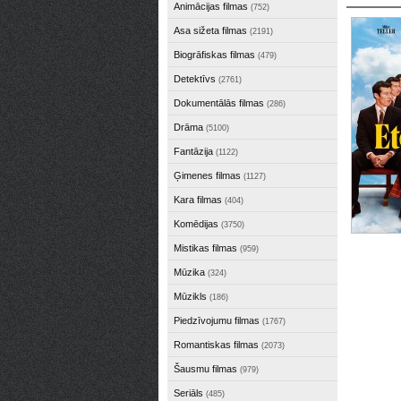
Animācijas filmas
(752)
Asa sižeta filmas
(2191)
Biogrāfiskas filmas
(479)
Detektīvs
(2761)
Dokumentālās filmas
(286)
Drāma
(5100)
Fantāzija
(1122)
Ģimenes filmas
(1127)
Kara filmas
(404)
Komēdijas
(3750)
Mistikas filmas
(959)
Mūzika
(324)
Mūzikls
(186)
Piedzīvojumu filmas
(1767)
Romantiskas filmas
(2073)
Šausmu filmas
(979)
Seriāls
(485)