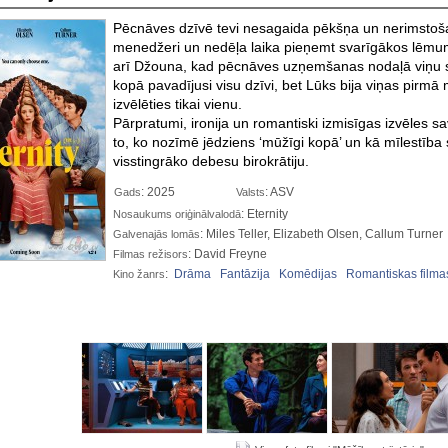
Pēcnāves dzīvē tevi nesagaida pēkšņa un nerimstoša 
menedžeri un nedēļa laika pieņemt svarīgākos lēmum
arī Džouna, kad pēcnāves uzņemšanas nodaļā viņu saga
kopā pavadījusi visu dzīvi, bet Lūks bija viņas pirmā m
izvēlēties tikai vienu.
Pārpratumi, ironija
un romantiski izmisīgas izvēles sa
to, ko nozīmē jēdziens ‘mūžīgi kopā’ un kā mīlestība s
visstingrāko debesu birokrātiju.
: 2025
: ASV
Gads
Valsts
: Eternity
Nosaukums oriģinālvalodā
: Miles Teller, Elizabeth Olsen, Callum Turner
Galvenajās lomās
: David Freyne
Filmas režisors
:
Drāma
Fantāzija
Komēdijas
Romantiskas filma
Kino žanrs