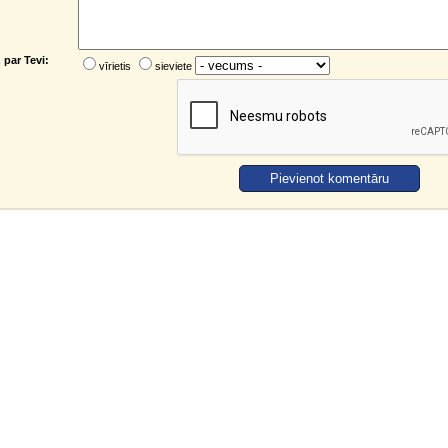
par Tevi:
vīrietis
sieviete