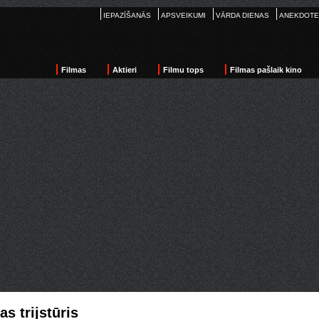
IEPAZĪŠANĀS
APSVEIKUMI
VĀRDA DIENAS
ANEKDOTE
Filmas
Aktieri
Filmu tops
Filmas pašlaik kino
s trijstūris