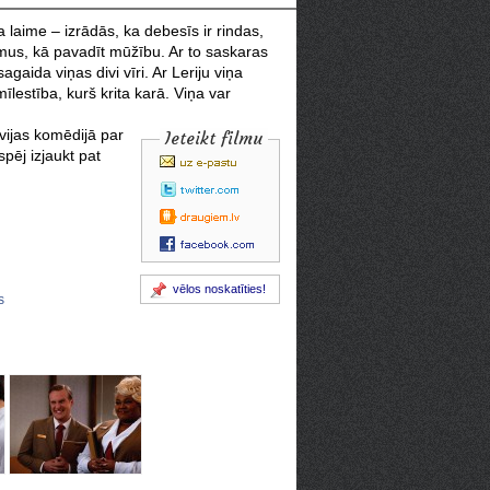
laime – izrādās, ka debesīs ir rindas,
us, kā pavadīt mūžību. Ar to saskaras
ida viņas divi vīri. Ar Leriju viņa
īlestība, kurš krita karā. Viņa var
vijas komēdijā par
Ieteikt filmu
pēj izjaukt pat
vēlos noskatīties!
s