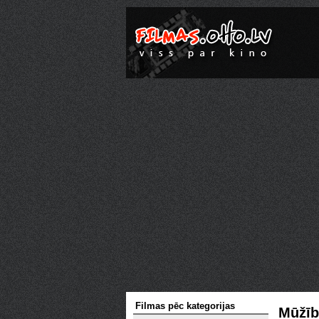
Filmas pēc kategorijas
Mūžība