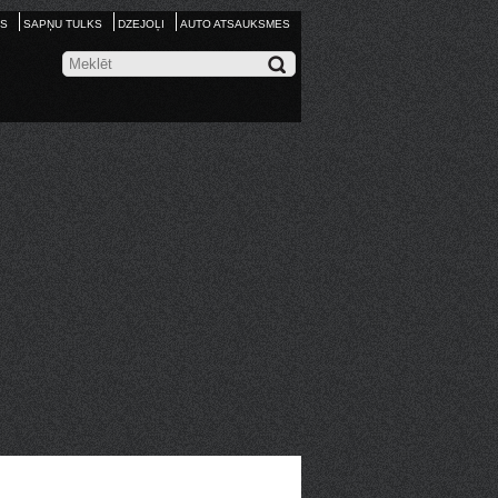
S
SAPŅU TULKS
DZEJOĻI
AUTO ATSAUKSMES