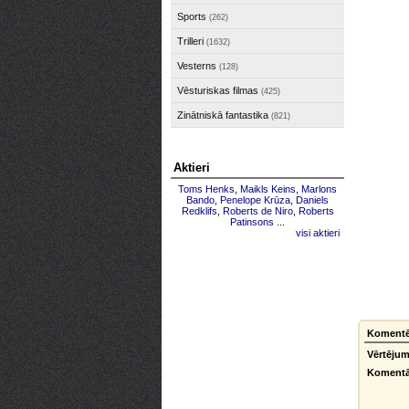
Sports
(262)
Trilleri
(1632)
Vesterns
(128)
Vēsturiskas filmas
(425)
Zinātniskā fantastika
(821)
Aktieri
Toms Henks
,
Maikls Keins
,
Marlons
Bando
,
Penelope Krūza
,
Daniels
Redklifs
,
Roberts de Niro
,
Roberts
Patinsons
...
visi aktieri
Komentēt
Vērtējum
Komentā