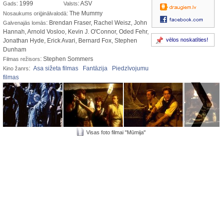
: 1999
: ASV
Gads
Valsts
: The Mummy
Nosaukums oriģinālvalodā
: Brendan Fraser, Rachel Weisz, John
Galvenajās lomās
Hannah, Arnold Vosloo, Kevin J. O'Connor, Oded Fehr,
vēlos noskatīties!
Jonathan Hyde, Erick Avari, Bernard Fox, Stephen
Dunham
: Stephen Sommers
Filmas režisors
:
Asa sižeta filmas
Fantāzija
Piedzīvojumu
Kino žanrs
filmas
Visas foto filmai "Mūmija"