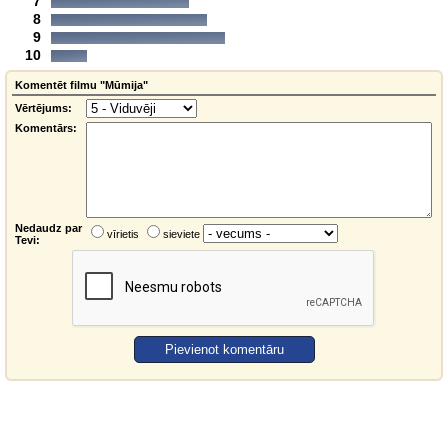
7
8
9
10
Komentēt filmu "Mūmija"
Vērtējums:
Komentārs:
Nedaudz par
vīrietis
sieviete
Tevi: