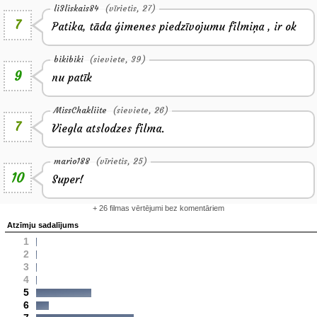
li3liskais84
(vīrietis, 27)
7
Patika, tāda ģimenes piedzīvojumu filmiņa , ir ok
bikibiki
(sieviete, 39)
9
nu patīk
MissChakliite
(sieviete, 26)
7
Viegla atslodzes filma.
mario188
(vīrietis, 25)
10
Super!
+ 26 filmas vērtējumi bez komentāriem
Atzīmju sadalījums
1
2
3
4
5
6