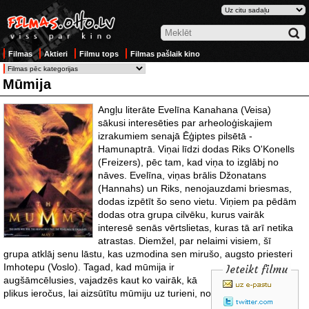
Filmas
Aktieri
Filmu tops
Filmas pašlaik kino
Mūmija
Angļu literāte Evelīna Kanahana (Veisa)
sākusi interesēties par arheoloģiskajiem
izrakumiem senajā Ēģiptes pilsētā -
Hamunaptrā. Viņai līdzi dodas Riks O'Konells
(Freizers), pēc tam, kad viņa to izglābj no
nāves. Evelīna, viņas brālis Džonatans
(Hannahs) un Riks, nenojauzdami briesmas,
dodas izpētīt šo seno vietu. Viņiem pa pēdām
dodas otra grupa cilvēku, kurus vairāk
interesē senās vērtslietas, kuras tā arī netika
atrastas. Diemžel, par nelaimi visiem, šī
grupa atklāj senu lāstu, kas uzmodina sen mirušo, augsto priesteri
Imhotepu (Voslo). Tagad, kad mūmija ir
Ieteikt filmu
augšāmcēlusies, vajadzēs kaut ko vairāk, kā
plikus ieročus, lai aizsūtītu mūmiju uz turieni, no kurienes tā nākusi.