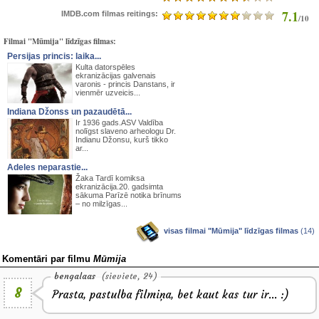
7.1
IMDB.com filmas reitings:
/10
Filmai "Mūmija" līdzīgas filmas:
Persijas princis: laika...
Kulta datorspēles
ekranizācijas galvenais
varonis - princis Danstans, ir
vienmēr uzveicis...
Indiana Džonss un pazaudētā...
Ir 1936 gads.ASV Valdība
nolīgst slaveno arheologu Dr.
Indianu Džonsu, kurš tikko
ar...
Adeles neparastie...
Žaka Tardī komiksa
ekranizācija.20. gadsimta
sākuma Parīzē notika brīnums
– no milzīgas...
visas filmai "Mūmija" līdzīgas filmas
(14)
Komentāri par filmu
Mūmija
bengalaas
(sieviete, 24)
8
Prasta, pastulba filmiņa, bet kaut kas tur ir... :)