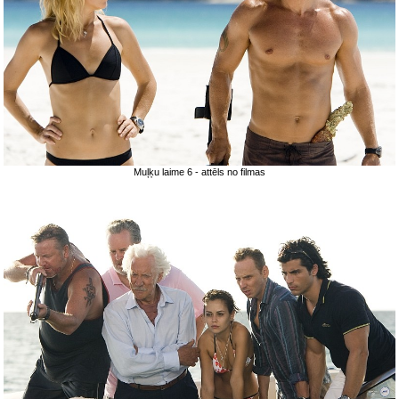
Muļķu laime 6 - attēls no filmas