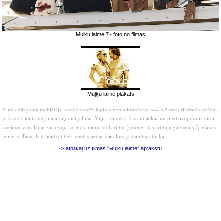
Muļķu laime 7 - foto no filmas
Muļķu laime plakāts
Viņš - dārgumu meklētājs, kurš vienmēr iepinas nepatikšanās un nokavē savu šķiršanās prāvu,
jo kāds klients mēģināja viņu nogalināt. Viņa - cilvēks, kuram dēkas un piedzīvojumi ir visai
sveši un vairāk par visu viņa vēlētos mieru un kārtību ģimenē - tas arī bija galvenais šķiršanās
iemesls. Taču, kad beidzot tiek uzietas pēdas vairākus gadsimtus atpakaļ ...
<- atpakaļ uz filmas "Muļķu laime" aprakstu