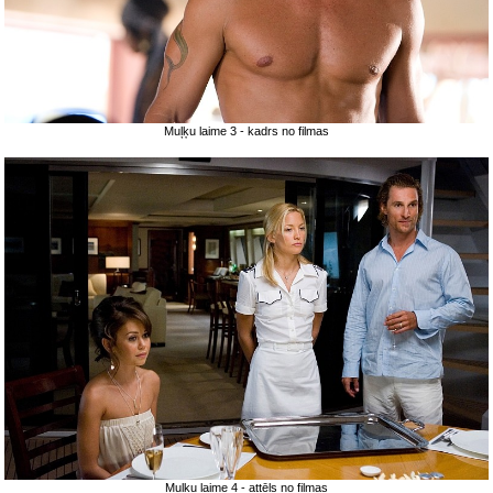
Muļķu laime 3 - kadrs no filmas
Muļķu laime 4 - attēls no filmas