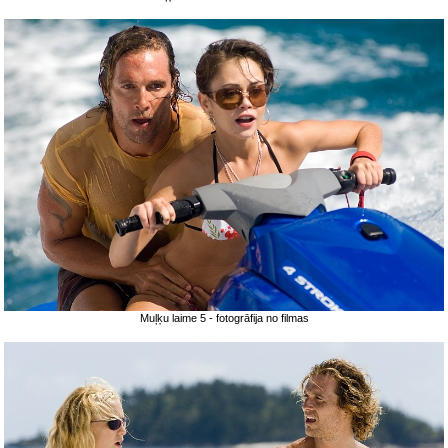
Muļķu laime 5 - fotogrāfija no filmas