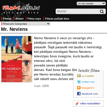
Filmas
Aktieri
Filmu tops
Filmas pašlaik kino
Mr. Neviens
Nemo Neviens ir vecs un nevarīgs vīrs -
pēdējais mirstīgais iedomātā nākotnes
pasaulē. Šajā pasaulē visi ļaudis ir nemirstīgi,
bet pēdējais mirstīgais Nemo Neviens -
televīzijas šova zvaigzne, kurā ļaudis ar
interesi
vēro, kā viņš
pavada savas pēdējās
dienas. Kad šova beigas šķiet pavisam tuvu,
Ieteikt filmu
pie Nemo ierodas žurnālists, kam vecais vīrs
sāk stāstīt savu dzīves stāstu.
: 2009
Gads
vēlos noskatīties!