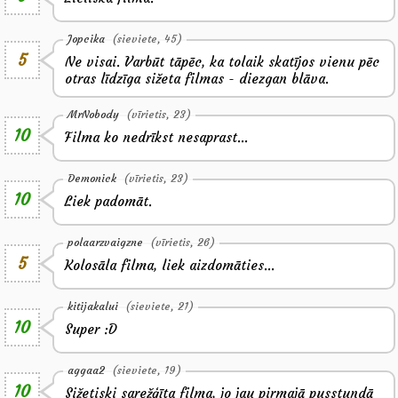
Jopcika
(sieviete, 45)
5
Ne visai. Varbūt tāpēc, ka tolaik skatījos vienu pēc
otras līdzīga sižeta filmas - diezgan blāva.
MrNobody
(vīrietis, 23)
10
Filma ko nedrīkst nesaprast...
Demonick
(vīrietis, 23)
10
Liek padomāt.
polaarzvaigzne
(vīrietis, 26)
5
Kolosāla filma, liek aizdomāties...
kitijakalui
(sieviete, 21)
10
Super :D
aggaa2
(sieviete, 19)
10
Sižetiski sarežģīta filma, jo jau pirmajā pusstundā