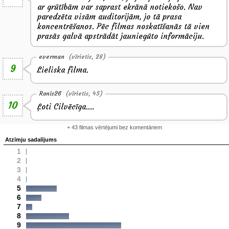
ar grūtībām var saprast ekrānā notiekošo. Nav
paredzēta visām auditorijām, jo tā prasa
koncentrēšanos. Pēc filmas noskatīšanās tā vien
prasās galvā apstrādāt jauniegūto informāciju.
everman
(vīrietis, 28)
9
Lieliska filma.
Ronis26
(vīrietis, 45)
10
Ļoti Cilvēcīga....
+ 43 filmas vērtējumi bez komentāriem
Atzīmju sadalījums
1
2
3
4
5
6
7
8
9