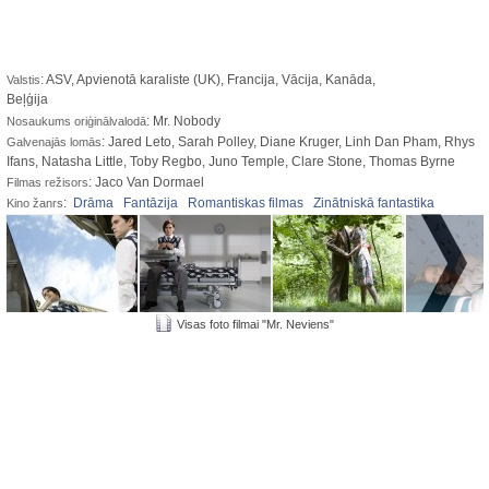
: ASV, Apvienotā karaliste (UK), Francija, Vācija, Kanāda,
Valstis
Beļģija
: Mr. Nobody
Nosaukums oriģinālvalodā
: Jared Leto, Sarah Polley, Diane Kruger, Linh Dan Pham, Rhys
Galvenajās lomās
Ifans, Natasha Little, Toby Regbo, Juno Temple, Clare Stone, Thomas Byrne
: Jaco Van Dormael
Filmas režisors
:
Drāma
Fantāzija
Romantiskas filmas
Zinātniskā fantastika
Kino žanrs
Visas foto filmai "Mr. Neviens"