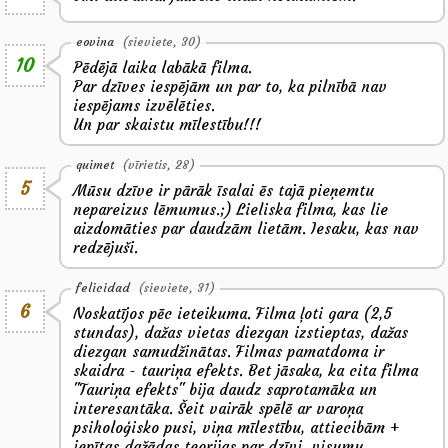
eovina
(sieviete, 30)
10
Pēdējā laika labākā filma.
Par dzīves iespējām un par to, ka pilnībā nav
iespējams izvēlēties.
Un par skaistu mīlestību!!!
quimet
(vīrietis, 28)
5
Mūsu dzīve ir pārāk īsalai ēs tajā pieņemtu
nepareizus lēmumus.;) Lieliska filma, kas lie
aizdomāties par daudzām lietām. Iesaku, kas nav
redzējuši.
felicidad
(sieviete, 31)
6
Noskatījos pēc ieteikuma. Filma ļoti gara (2,5
stundas), dažas vietas diezgan izstieptas, dažas
diezgan samudžinātas. Filmas pamatdoma ir
skaidra - tauriņa efekts. Bet jāsaka, ka cita filma
"Tauriņa efekts" bija daudz saprotamāka un
interesantāka. Šeit vairāk spēlē ar varoņa
psiholoģisko pusi, viņa mīlestību, attiecibām +
iepītas dažādas teorijas par dzīvi, visumu,