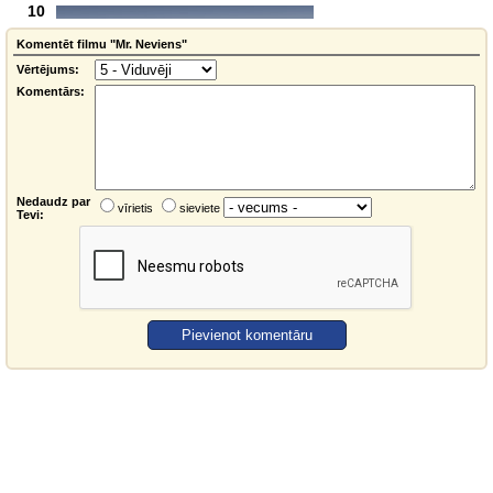
10
Komentēt filmu "Mr. Neviens"
Vērtējums:
Komentārs:
Nedaudz par
vīrietis
sieviete
Tevi: