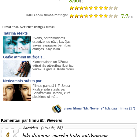
8.06
/10
7.7
IMDB.com filmas reitings:
/10
Filmai "Mr. Neviens" līdzīgas filmas:
Tauriņa efekts
Evans, pārdzīvodams
draudzenes nāvi, kavējas
savās sāpīgajās bērnības
atmiņās. Šajā laikā...
Gaišo atmiņu mūžīgais...
Klementainas un Džoela
vētrainās attiecības ilgst jau
vairākus gadus. Kādu dienu...
Neticamais stāsts par...
Filmas pamatā ir F. Skota
Ficdžeralda stāsts par
Bendžaminu Batonu, kurš
piedzimis sirmā...
visas filmai "Mr. Neviens" līdzīgas filmas
(17)
Komentāri par filmu
Mr. Neviens
kazakists
(vīrietis, 25)
6
biki diivaina. jaaseko liidzi notikumiem.