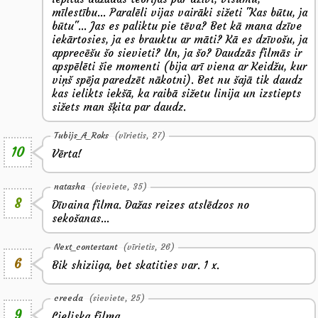
mīlestību... Paralēli vijas vairāki sižeti "Kas būtu, ja
būtu"... Jas es paliktu pie tēva? Bet kā mana dzīve
iekārtosies, ja es brauktu ar māti? Kā es dzīvošu, ja
apprecēšu šo sievieti? Un, ja šo? Daudzās filmās ir
apspēlēti šie momenti (bija arī viena ar Keidžu, kur
viņš spēja paredzēt nākotni). Bet nu šajā tik daudz
kas ielikts iekšā, ka raibā sižetu linija un izstiepts
sižets man šķita par daudz.
Tubijs_A_Roks
(vīrietis, 27)
10
Vērta!
natasha
(sieviete, 35)
8
Dīvaina filma. Dažas reizes atslēdzos no
sekošanas...
Next_contestant
(vīrietis, 26)
6
Bik shiziiga, bet skatities var. 1 x.
creeda
(sieviete, 25)
9
Lieliska filma.