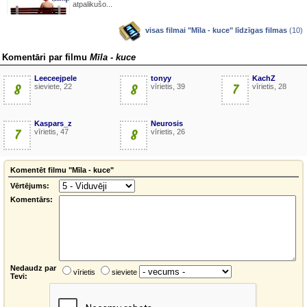
atpalikušo...
visas filmai "Mīla - kuce" līdzīgas filmas
(10)
Komentāri par filmu
Mīla - kuce
Leeceejpele
tonyy
KachZ
8
sieviete, 22
8
vīrietis, 39
7
vīrietis, 28
Kaspars_z
Neurosis
7
vīrietis, 47
8
vīrietis, 26
Komentēt filmu "Mīla - kuce"
Vērtējums:
Komentārs:
Nedaudz par
vīrietis
sieviete
Tevi: