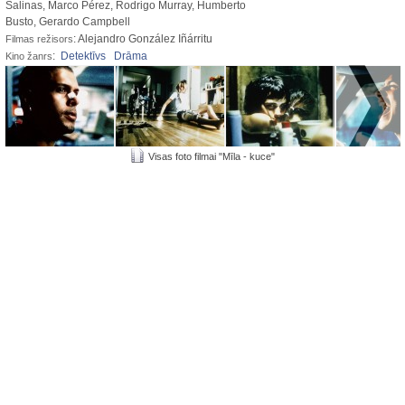
Salinas, Marco Pérez, Rodrigo Murray, Humberto
Busto, Gerardo Campbell
: Alejandro González Iñárritu
Filmas režisors
:
Detektīvs
Drāma
Kino žanrs
Visas foto filmai "Mīla - kuce"