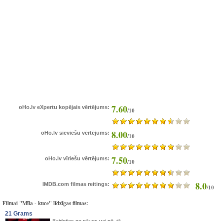
7.60
oHo.lv eXpertu kopējais vērtējums:
/10
8.00
oHo.lv sieviešu vērtējums:
/10
7.50
oHo.lv vīriešu vērtējums:
/10
8.0
IMDB.com filmas reitings:
/10
Filmai "Mīla - kuce" līdzīgas filmas:
21 Grams