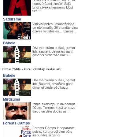
Baidoties no nāves vai nē, tā
nenovēršami pienāk. Šajā
brīdī cilvēka ķermenis kļūst
tieši...
Sadursme
Viņi visi dzīvo Losandželosā
un nākamajās 36 stundās viņu
dzīves krustosies… Izmisis...
Bābele
Divi marokāņu puišeļi, ņemot
līdzi šauteni, devušies ganīt
ģimenei piederošo kazu...
Filmas "Mīla - kuce" cienītāji skatās arī:
Bābele
Divi marokāņu puišeļi, ņemot
līdzi šauteni, devušies ganīt
ģimenei piederošo kazu...
Mirdzums
Izbijis skolotājs un alkoholiķis,
Džeks Torrens kopā ar savu
sievu un dēlu dodas uz...
Forests Gamps
Forests Gamps ir neparasts
puisis, kuru droši vien būtu
iespundējuši garīgi