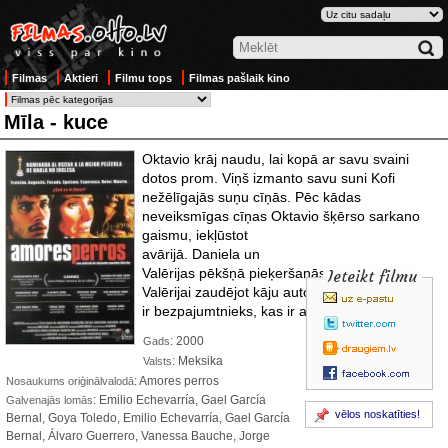
Filmas
Aktieri
Filmu tops
Filmas pašlaik kino
Mīla - kuce
Oktavio krāj naudu, lai kopā ar savu svaini
dotos prom. Viņš izmanto savu suni Kofi
nežēlīgajās suņu cīņās. Pēc kādas
neveiksmīgas cīņas Oktavio šķērso sarkano
gaismu, iekļūstot
avārijā. Daniela un
Valērijas pēkšņā pieķeršanās beidzas,
Ieteikt filmu
Valērijai zaudējot kāju autokatastrofā. El Čivo
ir bezpajumtnieks, kas ir avārijas aculiecinieks
: 2000
Gads
: Meksika
Valsts
: Amores perros
Nosaukums oriģinālvalodā
: Emilio Echevarría, Gael García
Galvenajās lomās
vēlos noskatīties!
Bernal, Goya Toledo, Emilio Echevarría, Gael García
Bernal, Álvaro Guerrero, Vanessa Bauche, Jorge