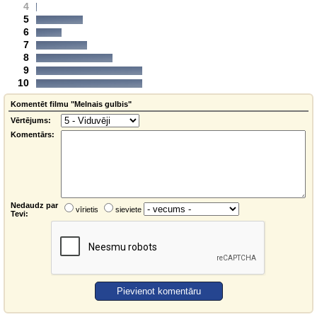
4
5
6
7
8
9
10
Komentēt filmu "Melnais gulbis"
Vērtējums:
Komentārs:
Nedaudz par
vīrietis
sieviete
Tevi: