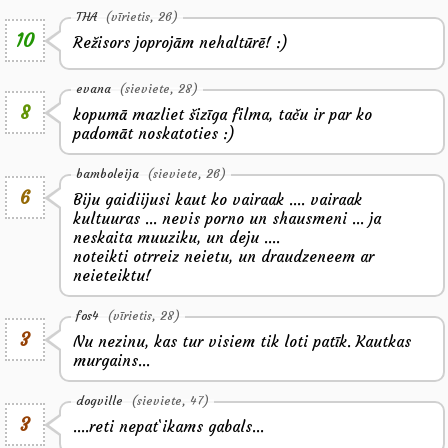
THA
(vīrietis, 26)
10
Režisors joprojām nehaltūrē! :)
evana
(sieviete, 28)
8
kopumā mazliet šizīga filma, taču ir par ko
padomāt noskatoties :)
bamboleija
(sieviete, 26)
6
Biju gaidiijusi kaut ko vairaak .... vairaak
kultuuras ... nevis porno un shausmeni ... ja
neskaita muuziku, un deju ....
noteikti otrreiz neietu, un draudzeneem ar
neieteiktu!
fos4
(vīrietis, 28)
3
Nu nezinu, kas tur visiem tik loti patīk. Kautkas
murgains...
dogville
(sieviete, 47)
3
....reti nepat`ikams gabals...