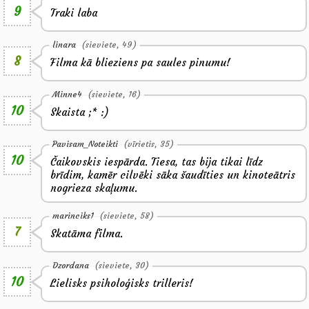
9
Traki laba
linara
(sieviete, 49)
8
Filma kā blieziens pa saules pinumu!
Minne4
(sieviete, 16)
10
Skaista ;* :)
Pavisam_Noteikti
(vīrietis, 35)
10
Čaikovskis iespārda. Tiesa, tas bija tikai līdz
brīdim, kamēr cilvēki sāka šaudīties un kinoteātris
nogrieza skaļumu.
marinciks1
(sieviete, 58)
7
Skatāma filma.
Dzordana
(sieviete, 30)
10
Lielisks psiholoģisks trilleris!