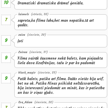
10
Dramatiski dramatiska drāma! ģeniāla.
laionels
(vīrietis, 38)
7
saprotu,ka filma laba,bet man nepatika.tā arī
gadās.
zaiza
(sieviete, 28)
9
ļoti
Luisaa
(sieviete, 31)
9
Filma vairāk šausmene nekā balets, kam piejaukta
liela deva šizofrēnijas, taču ir par ko padomāt
black_magic
(sieviete, 23)
9
Patīk balets, patika arī filma. Dažās vietās bija wtf,
bet nu ok. Patika Ninas psihiskā nelīdzsvarotība,
bija interesanti piedomāt un minēt, kas ir patiesība
un kas ir viņas gļuks.
Eva_Adam
(sieviete, 28)
7