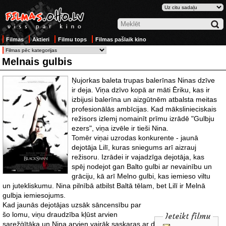
Filmas
Aktieri
Filmu tops
Filmas pašlaik kino
Melnais gulbis
Ņujorkas baleta trupas balerīnas Ninas dzīve
ir deja. Viņa dzīvo kopā ar māti Ēriku, kas ir
izbijusi balerīna un aizgūtnēm atbalsta meitas
profesionālās ambīcijas. Kad mākslinieciskais
režisors izlemj nomainīt prīmu izrādē "Gulbju
ezers", viņa izvēle ir tieši Nina.
Tomēr viņai uzrodas konkurente - jaunā
dejotāja Lilī, kuras sniegums arī aizrauj
režisoru. Izrādei ir vajadzīga dejotāja, kas
spēj nodejot gan Balto gulbi ar nevainību un
grāciju, kā arī Melno gulbi, kas iemieso viltu
un jutekliskumu. Nina pilnībā atbilst Baltā tēlam, bet Lilī ir Melnā
gulbja iemiesojums.
Kad jaunās dejotājas uzsāk sāncensību
par
šo lomu, viņu draudzība kļūst arvien
Ieteikt filmu
sarežģītāka un Nina arvien vairāk saskaras ar draudzenes rakstura