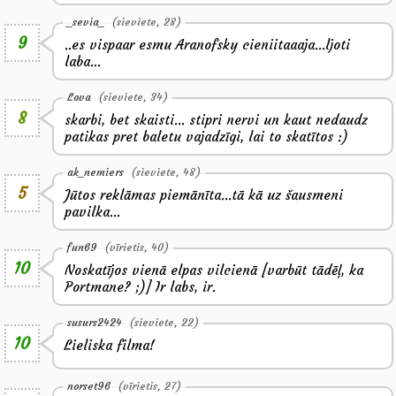
_sevia_
(sieviete, 28)
9
..es vispaar esmu Aranofsky cieniitaaaja...ljoti
laba...
Lova
(sieviete, 34)
8
skarbi, bet skaisti... stipri nervi un kaut nedaudz
patikas pret baletu vajadzīgi, lai to skatītos :)
ak_nemiers
(sieviete, 48)
5
Jūtos reklāmas piemānīta...tā kā uz šausmeni
pavilka...
fun69
(vīrietis, 40)
10
Noskatījos vienā elpas vilcienā [varbūt tādēļ, ka
Portmane? ;)] Ir labs, ir.
susurs2424
(sieviete, 22)
10
Lieliska filma!
norset96
(vīrietis, 27)