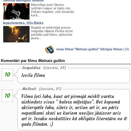
Slevina laimīgais skaitlis
Miermīlīgo puisi Slevinu
netīšām sajauc ar kādu citu.
Pašam negribot, viņš iesaistās
karā...
Iepazīstieties, Džo Bleks
Bagātā un ietekmīgā preses
magnāta Viljama Periša dzīvē
parādās pati Nāve, apburoša
jauna...
visas filmai "Melnais gulbis" līdzīgas filmas
(18)
Komentāri par filmu
Melnais gulbis
Leopoldine
(sieviete, 25)
10
Izcila filma
Mellenii
(sieviete, 27)
10
Filma ļoti laba, kaut arī pirmajā mirklī varētu
aizbiedots visus " baleta mīļotājus". Bet kopumā
aktierspēle laba, sižets ir, action arī ir, un pāris
nepatīkami skati uz kuriem neviļus jāaizver acis
arī ir. Iesaku noskatīties kā obligāto literatūru no šī
gada filmām. :)