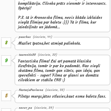
komplikāciju. Cilveka prāts vienmēr ir interesants.
Spēcīgi!
P.S. tā ir Aronovska filma, nevis kkāda izklaides
vieglā filmiņa par baletu :))) Tā ir filma, kur
jaiedziļinās un jādomā...
puuchux
(sieviete, 44)
8
Mazliet īpatna,bet atmiņā paliekoša.
taurenitis20
(sieviete, 22)
9
Fantastiska filma! Lai arī pamatā klasiska
šizofrēnija, tomēr ir par ko padomāt. Nav viegli
skatāma filma, tomēr gan sižets, gan ideja, gan
specefekti - super! Filma ar glanci un domāta
cilvēkiem ar stabilu CNS :)
NastasjaPavlovna
(sieviete, 38)
5
Pilnīgs murgs,jūtos vīlusies,kaut esmu baleta fans.
never_pa
(sieviete, 29)