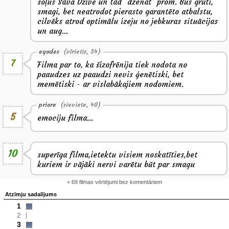
soļus Savā Dzīvē un tad "dzenat" prom. Būs grūti,
smagi, bet neatrodot pierasto garantēto atbalstu,
cilvēks atrod optimālu izeju no jebkuras situācijas
un aug...
egodes
(vīrietis, 54)
7
Filma par to, ka šizofrēnija tiek nodota no
paaudzes uz paaudzi nevis ģenētiski, bet
memētiski - ar vislabākajiem nodomiem.
priore
(sieviete, 40)
5
emociju filma...
10
superīga filma,ietektu visiem noskatīties,bet
kuriem ir vājāki nervi varētu būt par smagu
+ 69 filmas vērtējumi bez komentāriem
Atzīmju sadalījums
1
2
3