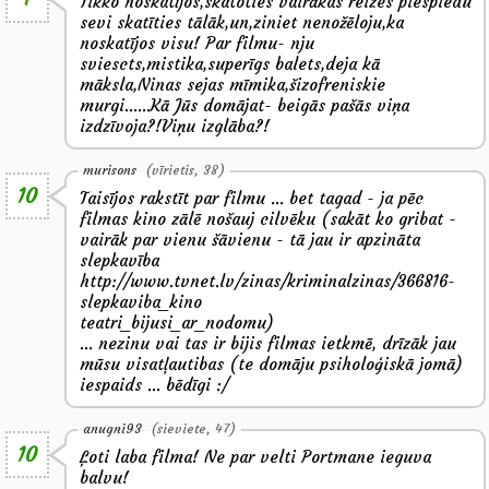
Tikko noskatījos,skatoties vairākas reizes piespiedu
sevi skatīties tālāk,un,ziniet nenožēloju,ka
noskatījos visu! Par filmu- nju
sviescts,mistika,superīgs balets,deja kā
māksla,Ninas sejas mīmika,šizofreniskie
murgi......Kā Jūs domājat- beigās pašās viņa
izdzīvoja?!Viņu izglāba?!
murisons
(vīrietis, 38)
10
Taisījos rakstīt par filmu ... bet tagad - ja pēc
filmas kino zālē nošauj cilvēku (sakāt ko gribat -
vairāk par vienu šāvienu - tā jau ir apzināta
slepkavība
http://www.tvnet.lv/zinas/kriminalzinas/366816-
slepkaviba_kino
teatri_bijusi_ar_nodomu)
... nezinu vai tas ir bijis filmas ietkmē, drīzāk jau
mūsu visatļautibas (te domāju psiholoģiskā jomā)
iespaids ... bēdīgi :/
anugni93
(sieviete, 47)
10
Ļoti laba filma! Ne par velti Portmane ieguva
balvu!