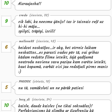
10
Aizraujosha!!
credo
(sieviete, 32)
9
cik labi, ka neesmu ģēnijs! tas ir taisnais ceļš uz
hi-hi māju...
spilgti, trāpīgi, izcili!
mellene88
(sieviete, 42)
6
beidzot noskatījos...ir oky, bet otrreiz laikam
neskatītos...es parasti vados pēc tā, vai gribas
kādam redzēto filmu ieteikt, šajā gadījumā
neatrodu nevienu savu paziņu kam varētu ieteikt,
kaut kopumā, varbūt visi jau redzējuši pirms manis
:)
PH0ENIX
(vīrietis, 10)
5
nu tā, samāksloti un ne pārāk patiesi
Incy_di
(sieviete, 24)
10
kaisle, daudz kaisles (ne tikai seksuālas)!
Perfekcionisms kā slimība ar šizofreniju kā