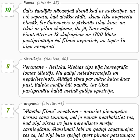
Korsto
(vīrietis, 35)
10
Čalis šaudījās nākamjaā dienā kad es noskatījos, un
cik sapratu, kad atsāka rādīt, skaņa tika nogriezta
klusāk. Šis Čaikovskis ir jāskatās tikai kino, un
tikai uz pilnu skaļumu. Un jā, Tavs mājas
kinoteātris ar 13 skaļruņiem un 1700 Watu
pastiprinātāju šai filmai nepietiek, un tapēc Tu
viņu nesaprati.
Nausikaja
(sieviete, 50)
8
Portmane - lieliska. Riebīgs tips bija horeogrāfa
lomas tēlotājs. Nu galīgi neiedvesmojošs un
nepārliecinošs. Mūžīgā tēma par mūsu katra ēnas
pusi. Baleta varēju būt vairāk, tas tikai
pastiprinātu baltā-melnā gulbja opozīciju.
arapacis
(vīrietis, 44)
7
"Mācību filma" vecākiem - neturiet pieaugušus
bērnus savā tuvumā, vēl jo vairāk neatbalstiet tos,
kad viņi virzās uz jūsu nerealizēto mērķu
sasniegšanu. Maksimāli labi un godīgi sagatavojat
tos tā, lai viņi būtu spējīgi spert pirmos patstāvīgos