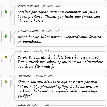
SievieteMelnaa
(sieviete, 35)
9
Mazliet par daudz shausmu elementu, lai filma
buutu perfekta. Citaadi gan ideja, gan forma, gan
aktieri ir lieliski.
FreuleinDilaila
(sieviete, 21)
9
šizīga, bet ne sliktā nozīmē. Neparedzama. Skaista
un baudāma...
Jopcika
(sieviete, 45)
5
Bij ok. Es sapratu, ka balets bija tikai cita starpā.
Stāsts drīzāk par sajūtu apspiešanu un valdonīgiem
vecākiem (tb - māti).
MartaKrist
(sieviete, 29)
8
Man to šausmu elementu bija tā kā pat par maz...
Vai arī nebija pietiekoši spilgti. Ļoti labs aktieru
veikums, bet kopējais iespaids bālāks, nekā biju
gaidījusi.
takeITall
(vīrietis, 36)