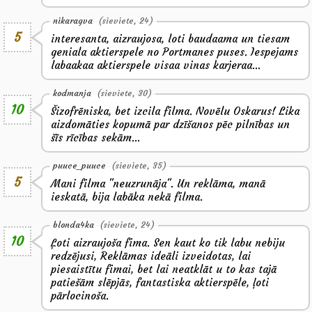
nikaragva
(sieviete, 24)
5
interesanta, aizraujosa, loti baudaama un tiesam
geniala aktierspele no Portmanes puses. Iespejams
labaakaa aktierspele visaa vinas karjeraa...
kodmanja
(sieviete, 30)
10
Šizofrēniska, bet izcila filma. Novēlu Oskarus! Lika
aizdomāties kopumā par dzīšanos pēc pilnības un
šīs rīcības sekām...
puuce_puuce
(sieviete, 35)
5
Mani filma "neuzrunāja". Un reklāma, manā
ieskatā, bija labāka nekā filma.
blonda4ka
(sieviete, 24)
10
Ļoti aizraujoša fima. Sen kaut ko tik labu nebiju
redzējusi, Reklāmas ideāli izveidotas, lai
piesaistītu fimai, bet lai neatklāt u to kas tajā
patiešām slēpjās, fantastiska aktierspēle, ļoti
pārlocinoša.