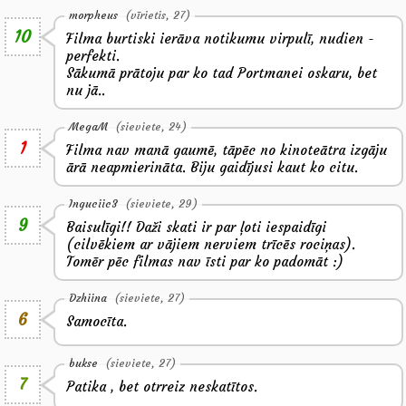
morpheus
(vīrietis, 27)
10
Filma burtiski ierāva notikumu virpulī, nudien -
perfekti.
Sākumā prātoju par ko tad Portmanei oskaru, bet
nu jā..
MegaM
(sieviete, 24)
1
Filma nav manā gaumē, tāpēc no kinoteātra izgāju
ārā neapmierināta. Biju gaidījusi kaut ko citu.
Inguciic3
(sieviete, 29)
9
Baisulīgi!! Daži skati ir par ļoti iespaidīgi
(cilvēkiem ar vājiem nerviem trīcēs rociņas).
Tomēr pēc filmas nav īsti par ko padomāt :)
Dzhiina
(sieviete, 27)
6
Samocīta.
bukse
(sieviete, 27)
7
Patika , bet otrreiz neskatītos.