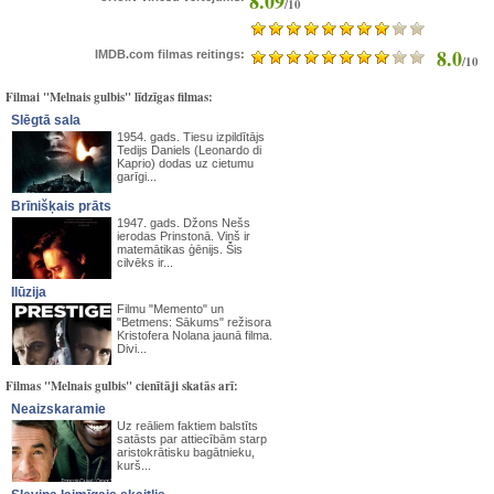
8.09
/10
8.0
IMDB.com filmas reitings:
/10
Filmai "Melnais gulbis" līdzīgas filmas:
Slēgtā sala
1954. gads. Tiesu izpildītājs
Tedijs Daniels (Leonardo di
Kaprio) dodas uz cietumu
garīgi...
Brīnišķais prāts
1947. gads. Džons Nešs
ierodas Prinstonā. Viņš ir
matemātikas ģēnijs. Šis
cilvēks ir...
Ilūzija
Filmu "Memento" un
"Betmens: Sākums" režisora
Kristofera Nolana jaunā filma.
Divi...
Filmas "Melnais gulbis" cienītāji skatās arī:
Neaizskaramie
Uz reāliem faktiem balstīts
satāsts par attiecībām starp
aristokrātisku bagātnieku,
kurš...