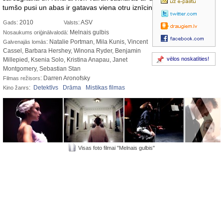
tumšo pusi un abas ir gatavas viena otru iznīcināt.
: 2010
: ASV
Gads
Valsts
: Melnais gulbis
Nosaukums oriģinālvalodā
: Natalie Portman, Mila Kunis, Vincent
Galvenajās lomās
Cassel, Barbara Hershey, Winona Ryder, Benjamin
vēlos noskatīties!
Millepied, Ksenia Solo, Kristina Anapau, Janet
Montgomery, Sebastian Stan
: Darren Aronofsky
Filmas režisors
:
Detektīvs
Drāma
Mistikas filmas
Kino žanrs
Visas foto filmai "Melnais gulbis"