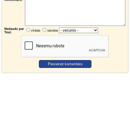
Nedaudz par
vīrietis
sieviete
Tevi: