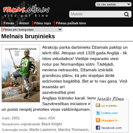
Filmas
Aktieri
Filmu tops
Filmas pašlaik kino
Melnais bruņinieks
Atrakciju parka darbinieks Džamals paklūp un
iekrīt dīķī. Attopas viņš 1328.gada Anglijā - tik
īstos viduslaikos! Vietējie neparasto viesi
notur par Normandijas sūtni. Tādējādi,
neviena netraucēts, Džamals izstrādā
grandiozu plānu, kā pēc iespējas ātrāk
iedzīvoties bagātībā. Bet ar to nav gana. Viņš
iesaistās
arī
sazvērestībā pret
Anglijas tirānisko karali. Iemesls?
Ieteikt filmu
Sazvērestības iniciatore ir bīstami apburoša
un puisis nespēj pretoties viņas valdzinājumam.
: 2001
: ASV
Gads
Valsts
: Black Knight
Nosaukums oriģinālvalodā
: Martin Lawrence, Marsha Thomason,
Galvenajās lomās