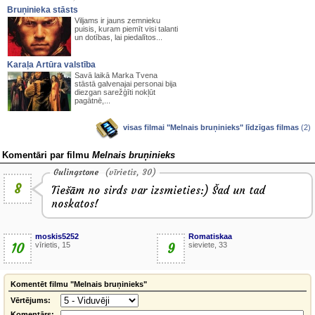
Bruņinieka stāsts
Viljams ir jauns zemnieku
puisis, kuram piemīt visi talanti
un dotības, lai piedalītos...
Karaļa Artūra valstība
Savā laikā Marka Tvena
stāstā galvenajai personai bija
diezgan sarežģīti nokļūt
pagātnē,...
visas filmai "Melnais bruņinieks" līdzīgas filmas
(2)
Komentāri par filmu
Melnais bruņinieks
Gulingstone
(vīrietis, 30)
8
Tiešām no sirds var izsmieties:) Šad un tad
noskatos!
moskis5252
Romatiskaa
10
vīrietis, 15
9
sieviete, 33
Komentēt filmu "Melnais bruņinieks"
Vērtējums:
Komentārs: