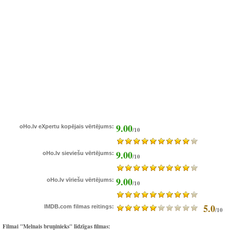
9.00
oHo.lv eXpertu kopējais vērtējums:
/10
9.00
oHo.lv sieviešu vērtējums:
/10
9.00
oHo.lv vīriešu vērtējums:
/10
5.0
IMDB.com filmas reitings:
/10
Filmai "Melnais bruņinieks" līdzīgas filmas: