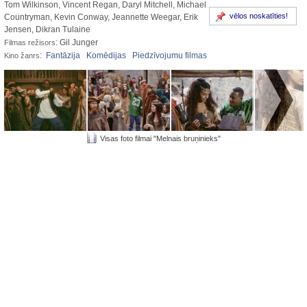
Tom Wilkinson, Vincent Regan, Daryl Mitchell, Michael
vēlos noskatīties!
Countryman, Kevin Conway, Jeannette Weegar, Erik
Jensen, Dikran Tulaine
: Gil Junger
Filmas režisors
:
Fantāzija
Komēdijas
Piedzīvojumu filmas
Kino žanrs
Visas foto filmai "Melnais bruņinieks"