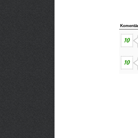
Komentār
10
10