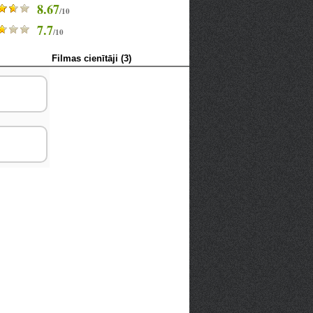
8.67
/10
7.7
/10
Filmas cienītāji (3)