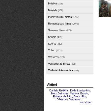
Mūzika
(324)
Mūzikls
(186)
Piedzīvojumu filmas
(1767)
Romantiskas filmas
(2073)
Šausmu filmas
(979)
Seriāls
(485)
Sports
(262)
Trilleri
(1632)
Vesterns
(128)
Vēsturiskas filmas
(425)
Zinātniskā fantastika
(821)
Aktieri
Daniels Redklifs
,
Dolfs Lundgrēns
,
Mets Deimons
,
Marlons Bando
,
Roberts de Niro
,
Breds Pits
,
Džeisons Stethems
...
visi aktieri