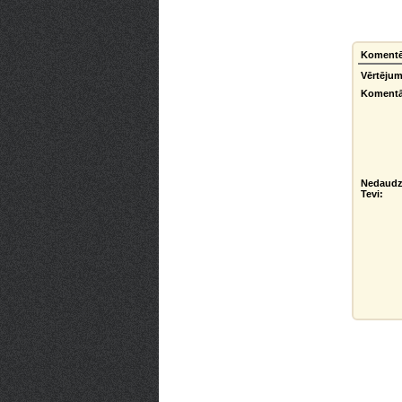
Komentēt
Vērtējum
Komentā
Nedaudz
Tevi: