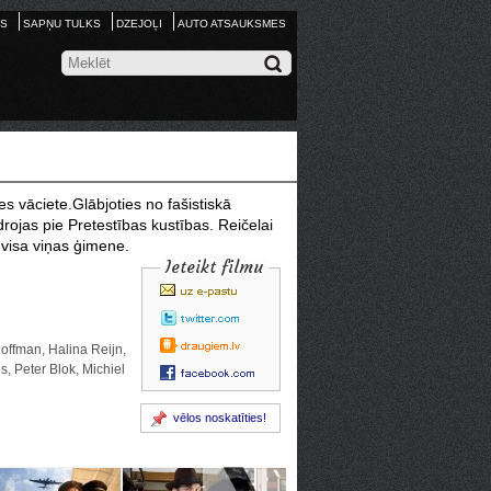
S
SAPŅU TULKS
DZEJOĻI
AUTO ATSAUKSMES
es vāciete.Glābjoties no fašistiskā
rojas pie Pretestības kustības. Reičelai
ā visa viņas ģimene.
Ieteikt filmu
offman, Halina Reijn,
s, Peter Blok, Michiel
vēlos noskatīties!