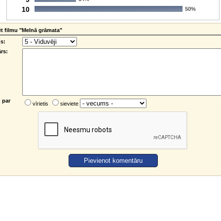
10
50%
 filmu "Melnā grāmata"
s:
rs:
 par
vīrietis
sieviete