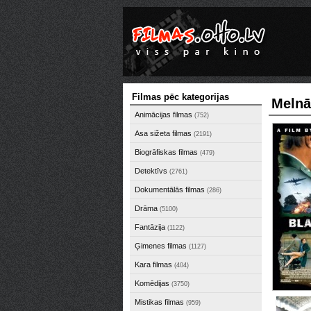
Filmas pēc kategorijas
Melnā
Animācijas filmas
(752)
Asa sižeta filmas
(2191)
Biogrāfiskas filmas
(479)
Detektīvs
(2761)
Dokumentālās filmas
(286)
Drāma
(5100)
Fantāzija
(1122)
Ģimenes filmas
(1127)
Kara filmas
(404)
Komēdijas
(3750)
Mistikas filmas
(959)