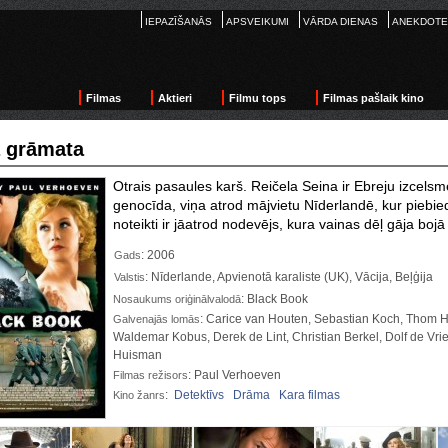
IEPAZĪŠANĀS
APSVEIKUMI
VĀRDA DIENAS
ANEKDOTE
Filmas
Aktieri
Filmu tops
Filmas pašlaik kino
 grāmata
Otrais pasaules karš. Reičela Seina ir Ebreju izcelsm
genocīda, viņa atrod mājvietu Nīderlandē, kur piebied
noteikti ir jāatrod nodevējs, kura vainas dēļ gāja boj
: 2006
Gads
: Nīderlande, Apvienotā karaliste (UK), Vācija, Beļģija
Valstis
: Black Book
Nosaukums oriģinālvalodā
: Carice van Houten, Sebastian Koch, Thom H
Galvenajās lomās
Waldemar Kobus, Derek de Lint, Christian Berkel, Dolf de Vrie
Huisman
: Paul Verhoeven
Filmas režisors
:
Detektīvs
Drāma
Kara filmas
Kino žanrs