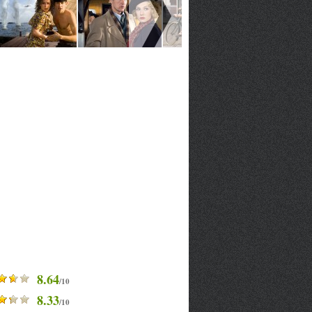
8.64
/10
8.33
/10