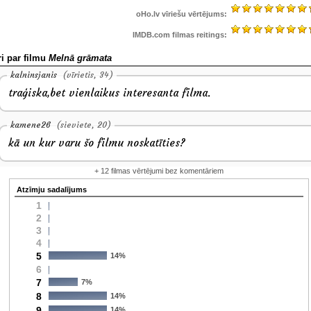
oHo.lv vīriešu vērtējums:
IMDB.com filmas reitings:
i par filmu
Melnā grāmata
kalninsjanis
(vīrietis, 34)
traģiska,bet vienlaikus interesanta filma.
kamene26
(sieviete, 20)
kā un kur varu šo filmu noskatīties?
+ 12 filmas vērtējumi bez komentāriem
Atzīmju sadalījums
1
2
3
4
5
14%
6
7
7%
8
14%
9
14%