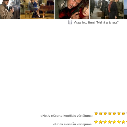
Visas foto filmai "Melnā grāmata"
oHo.lv eXpertu kopējais vērtējums:
oHo.lv sieviešu vērtējums: