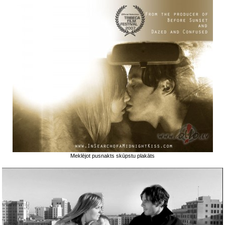
Meklējot pusnakts skūpstu plakāts