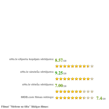
8.57
oHo.lv eXpertu kopējais vērtējums:
/10
9.25
oHo.lv sieviešu vērtējums:
/10
7.00
oHo.lv vīriešu vērtējums:
/10
7.4
IMDB.com filmas reitings:
/10
Filmai "Meitene uz tilta" līdzīgas filmas: