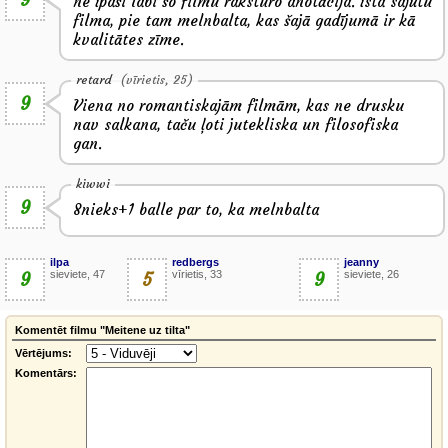
ne īpaši labi šo filmu raksturo anotācija. īsta sajūtu
filma, pie tam melnbalta, kas šajā gadījumā ir kā
kvalitātes zīme.
retard
(vīrietis, 25)
9
Viena no romantiskajām filmām, kas ne drusku
nav salkana, taču ļoti jutekliska un filosofiska
gan.
kiwwi
9
8nieks+1 balle par to, ka melnbalta
ilpa
redbergs
jeanny
9
sieviete, 47
5
vīrietis, 33
9
sieviete, 26
Komentēt filmu "Meitene uz tilta"
Vērtējums:
Komentārs: