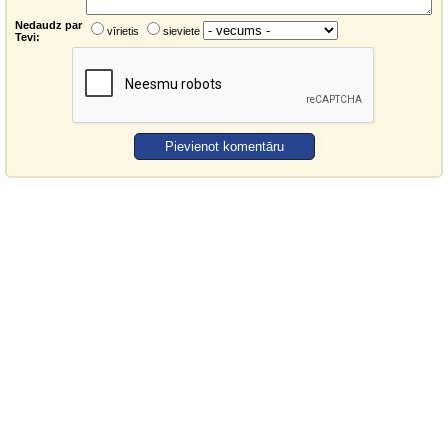
Nedaudz par
vīrietis
sieviete
Tevi: