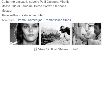
Catherine Lascault, Isabelle Petit-Jacques, Mireille
Mossé, Didier Lemoine, Bertie Cortez, Stéphane
Metzger
: Patrice Leconte
Filmas režisors
:
Drāma
Komēdijas
Romantiskas filmas
Kino žanrs
Visas foto filmai "Meitene uz tilta"