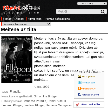
Filmas
Aktieri
Filmu tops
Filmas pašlaik kino
Meitene uz tilta
Meitene, kas stāv uz tilta un apsver domu par
pašnāvību, satiek nažu sviedēju, kas viņu
nolīgst par savu jauno mērķi. Drīz vien abi
kļūst par labiem draugiem un apceļo Franciju,
uzstādamies ar priekšnesumiem.
Lai gan abu
attiecības ir visai
platoniskas, meitenei
sekss ir ļoti svarīgs, un viņa guļ ar daudziem
Ieteikt filmu
un dažādiem vīriešiem. Taču laika gaitā viss
mainās...
: 1999
Gads
: Francija
Valsts
: Girl on the Bridge
Nosaukums oriģinālvalodā
: Vanessa Paradis, Daniel Auteuil,
Galvenajās lomās
vēlos noskatīties!
Frédéric Pfluger, Frédéric Pfluger, Demetre Georgalas,