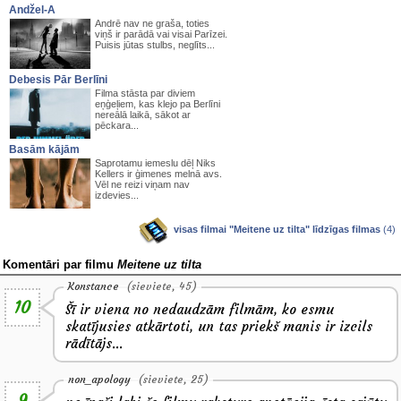
Andžel-A
Andrē nav ne graša, toties
viņš ir parādā vai visai Parīzei.
Puisis jūtas stulbs, neglīts...
Debesis Pār Berlīni
Filma stāsta par diviem
eņģeļiem, kas klejo pa Berlīni
nereālā laikā, sākot ar
pēckara...
Basām kājām
Saprotamu iemeslu dēļ Niks
Kellers ir ģimenes melnā avs.
Vēl ne reizi viņam nav
izdevies...
visas filmai "Meitene uz tilta" līdzīgas filmas
(4)
Komentāri par filmu
Meitene uz tilta
Konstance
(sieviete, 45)
10
Šī ir viena no nedaudzām filmām, ko esmu
skatījusies atkārtoti, un tas priekš manis ir izcils
rādītājs...
non_apology
(sieviete, 25)
9