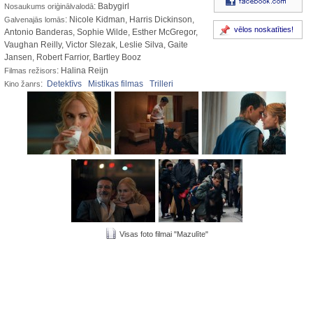
: Babygirl
Nosaukums oriģinālvalodā
: Nicole Kidman, Harris Dickinson,
Galvenajās lomās
vēlos noskatīties!
Antonio Banderas, Sophie Wilde, Esther McGregor,
Vaughan Reilly, Victor Slezak, Leslie Silva, Gaite
Jansen, Robert Farrior, Bartley Booz
: Halina Reijn
Filmas režisors
:
Detektīvs
Mistikas filmas
Trilleri
Kino žanrs
Visas foto filmai "Mazulīte"