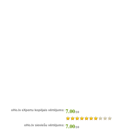
7.00
oHo.lv eXpertu kopējais vērtējums:
/10
7.00
oHo.lv sieviešu vērtējums:
/10