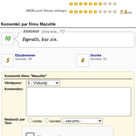
5.8
IMDB.com filmas reitings:
/10
Komentāri par filmu
Mazulīte
RRAGANA
(sieviete, 77)
10
Sapratīs, kas zin.
Elizabeteeee
Snorke
5
sieviete, 45
6
sieviete, 52
Komentēt filmu "Mazulīte"
Vērtējums:
Komentārs:
Nedaudz par
vīrietis
sieviete
Tevi: