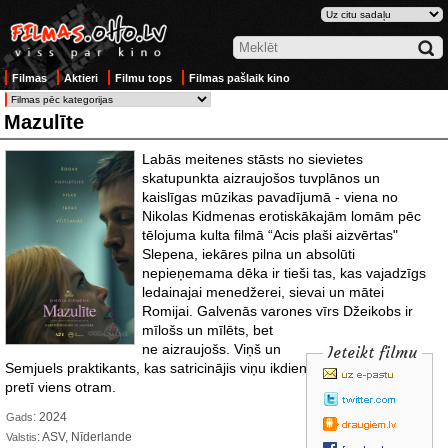
Filmas
Aktieri
Filmu tops
Filmas pašlaik kino
Mazulīte
Labās meitenes stāsts no sievietes
skatupunkta aizraujošos tuvplānos un
kaislīgas mūzikas pavadījumā - viena no
Nikolas Kidmenas erotiskākajām lomām pēc
tēlojuma kulta filmā “Acis plaši aizvērtas"
Slepena, iekāres pilna un absolūti
nepieņemama dēka ir tieši tas, kas vajadzīgs
ledainajai menedžerei, sievai un mātei
Romijai. Galvenās varones
vīrs Džeikobs ir
mīlošs un mīlēts, bet
ne aizraujošs. Viņš un
Ieteikt filmu
Semjuels praktikants, kas satricinājis viņu ikdienu, visbeidzot stājas
pretī viens otram.
: 2024
Gads
: ASV, Nīderlande
Valstis