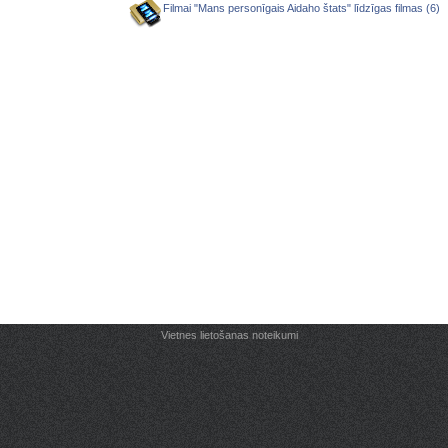
Filmai "Mans personīgais Aidaho štats" līdzīgas filmas (6)
Vietnes lietošanas noteikumi