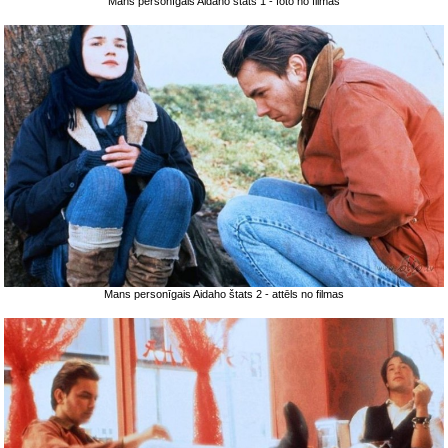
Mans personīgais Aidaho štats 1 - foto no filmas
Mans personīgais Aidaho štats 2 - attēls no filmas