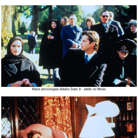
Mans personīgais Aidaho štats 8 - attēls no filmas