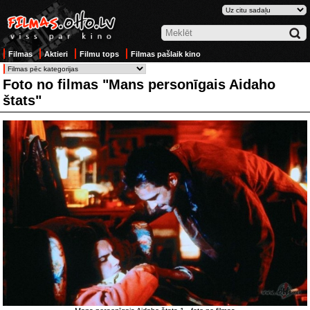
Filmas
Aktieri
Filmu tops
Filmas pašlaik kino
Foto no filmas "Mans personīgais Aidaho
štats"