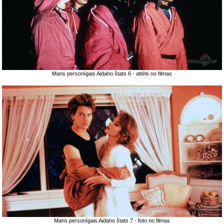
Mans personīgais Aidaho štats 6 - attēls no filmas
Mans personīgais Aidaho štats 7 - foto no filmas