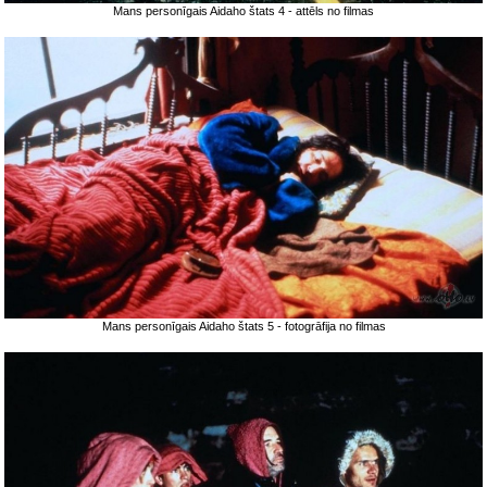
Mans personīgais Aidaho štats 4 - attēls no filmas
Mans personīgais Aidaho štats 5 - fotogrāfija no filmas