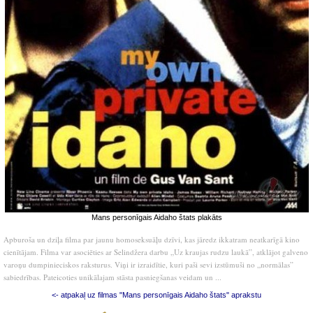
Mans personīgais Aidaho štats plakāts
Apburoša un dziļa filma par jaunu homoseksuāļu dzīvi, kas jāredz ikkatram neatkarīgā kino
cienītājam. Filma var asociēties ar Selindžera darbu „Uz kraujas rudzu laukā”, atklājot galveno
varoņu dumpinieciskos raksturus. Viņi ir izraidītie, kuri paši sevi izstūmuši no „normālas”
sabiedrības. Pateicoties unikālajam stāsta pasniegšanas veidam un ...
<- atpakaļ uz filmas "Mans personīgais Aidaho štats" aprakstu