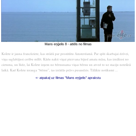
Mans eņģelis 8 - attēls no filmas
Kolete ir jauna francūziete, kas strādā par prostitūtu Amsterdamā. Par spīti skarbajai dzīvei,
viņa saglabājusi cerību mīlēt. Kādu nakti viņai piezvana bijusī amata māsa, kas iznākusi no
cietuma, un lūdz, lai Kolete izņem no bērnunama viņas bērnu un atved to uz staciju noteiktā
laikā. Kad Kolete ierauga “bērnu”, tas izrādās prāvs pusaudzis. Tālākie notikumi ...
<- atpakaļ uz filmas "Mans eņģelis" aprakstu