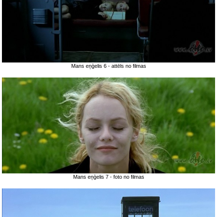
Mans eņģelis 6 - attēls no filmas
Mans eņģelis 7 - foto no filmas