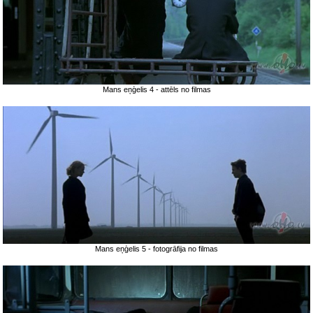
Mans eņģelis 4 - attēls no filmas
Mans eņģelis 5 - fotogrāfija no filmas