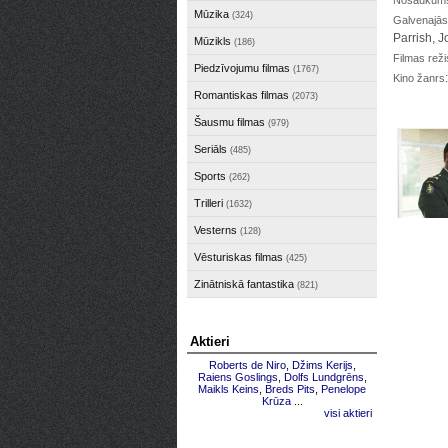
Nosaukums 
Mūzika
(324)
Galvenajās
Parrish, 
Mūzikls
(186)
Filmas reži
Piedzīvojumu filmas
(1767)
Kino žanrs
Romantiskas filmas
(2073)
Šausmu filmas
(979)
Seriāls
(485)
Sports
(262)
Trilleri
(1632)
Vesterns
(128)
Vēsturiskas filmas
(425)
Zinātniskā fantastika
(821)
Aktieri
Roberts de Niro
,
Džims Kerijs
,
Raiens Goslings
,
Dolfs Lundgrēns
,
Maikls Keins
,
Breds Pits
,
Penelope
Krūza
...
visi aktieri