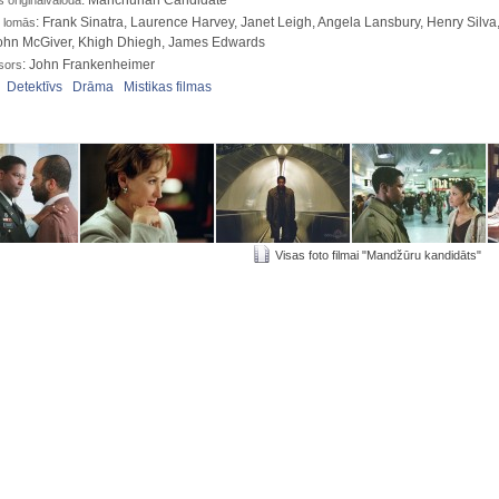
: Manchurian Candidate
oriģinālvalodā
: Frank Sinatra, Laurence Harvey, Janet Leigh, Angela Lansbury, Henry Silva
 lomās
John McGiver, Khigh Dhiegh, James Edwards
: John Frankenheimer
sors
:
Detektīvs
Drāma
Mistikas filmas
Visas foto filmai "Mandžūru kandidāts"