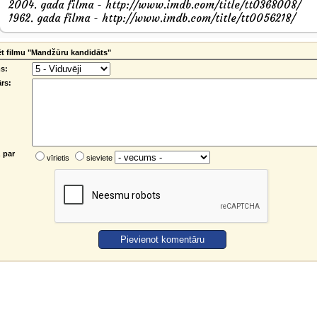
2004. gada filma - http://www.imdb.com/title/tt0368008/
1962. gada filma - http://www.imdb.com/title/tt0056218/
t filmu "Mandžūru kandidāts"
s:
rs:
 par
vīrietis
sieviete