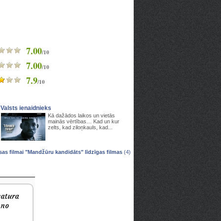
7.00
/10
7.00
/10
7.9
/10
Valsts ienaidnieks
Kā dažādos laikos un vietās
mainās vērtības… Kad un kur
zelts, kad ziloņkauls, kad...
sas filmai "Mandžūru kandidāts" līdzīgas filmas
(4)
satura
 no