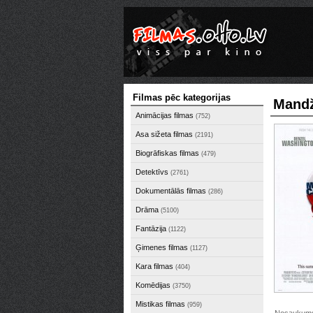
Filmas pēc kategorijas
Mandž
Animācijas filmas
(752)
Asa sižeta filmas
(2191)
Biogrāfiskas filmas
(479)
Detektīvs
(2761)
Dokumentālās filmas
(286)
Drāma
(5100)
Fantāzija
(1122)
Ģimenes filmas
(1127)
Kara filmas
(404)
Komēdijas
(3750)
Mistikas filmas
(959)