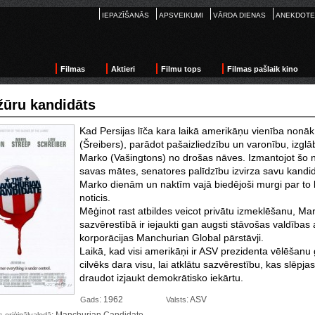
IEPAZĪŠANĀS
APSVEIKUMI
VĀRDA DIENAS
ANEKDOTE
Filmas
Aktieri
Filmu tops
Filmas pašlaik kino
ūru kandidāts
Kad Persijas līča kara laikā amerikāņu vienība non
(Šreibers), parādot pašaizliedzību un varonību, izgl
Marko (Vašingtons) no drošas nāves. Izmantojot šo n
savas mātes, senatores palīdzību izvirza savu kand
Marko dienām un naktīm vajā biedējoši murgi par to k
noticis.
Mēģinot rast atbildes veicot privātu izmeklēšanu, Mar
sazvērestībā ir iejaukti gan augsti stāvošas valdība
korporācijas Manchurian Global pārstāvji.
Laikā, kad visi amerikāņi
ir ASV prezidenta vēlēšanu 
cilvēks dara visu, lai atklātu sazvērestību, kas slēpj
draudot izjaukt demokrātisko iekārtu.
: 1962
: ASV
Gads
Valsts