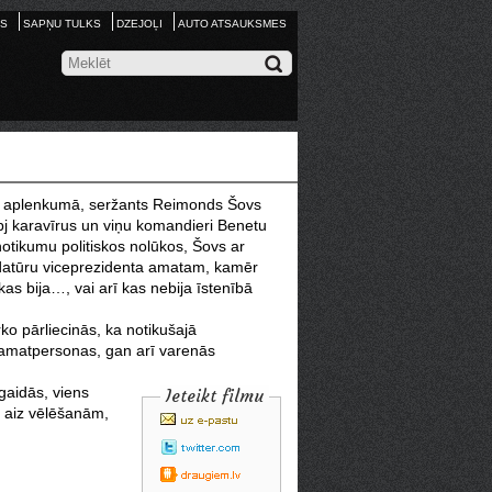
S
SAPŅU TULKS
DZEJOĻI
AUTO ATSAUKSMES
āk aplenkumā, seržants Reimonds Šovs
ābj karavīrus un viņu komandieri Benetu
otikumu politiskos nolūkos, Šovs ar
idatūru viceprezidenta amatam, kamēr
as bija…, vai arī kas nebija īstenībā
ko pārliecinās, ka notikušajā
s amatpersonas, gan arī varenās
gaidās, viens
Ieteikt filmu
as aiz vēlēšanām,