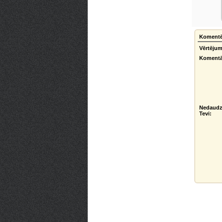
Komentē
Vērtējum
Komentā
Nedaudz
Tevi: