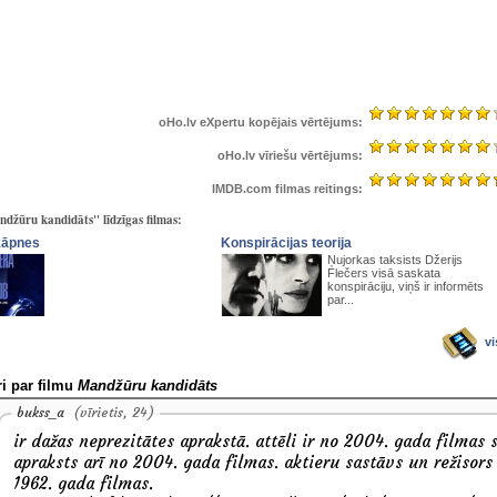
oHo.lv eXpertu kopējais vērtējums:
oHo.lv vīriešu vērtējums:
IMDB.com filmas reitings:
džūru kandidāts" līdzīgas filmas:
kāpnes
Konspirācijas teorija
Ņujorkas taksists Džerijs
Flečers visā saskata
konspirāciju, viņš ir informēts
par...
vi
i par filmu
Mandžūru kandidāts
bukss_a
(vīrietis, 24)
ir dažas neprezitātes aprakstā. attēli ir no 2004. gada filmas 
apraksts arī no 2004. gada filmas. aktieru sastāvs un režisors
1962. gada filmas.