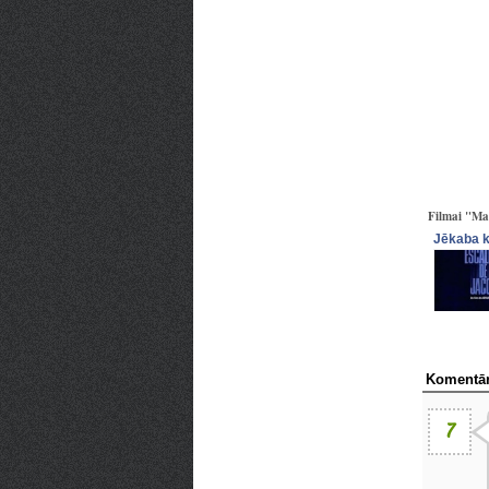
Filmai "Man
Jēkaba 
Komentār
7