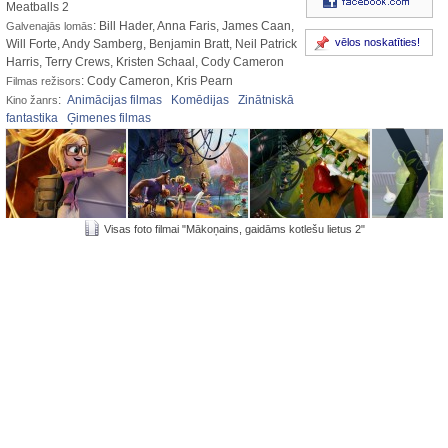
Meatballs 2
: Bill Hader, Anna Faris, James Caan,
Galvenajās lomās
vēlos noskatīties!
Will Forte, Andy Samberg, Benjamin Bratt, Neil Patrick
Harris, Terry Crews, Kristen Schaal, Cody Cameron
: Cody Cameron, Kris Pearn
Filmas režisors
:
Animācijas filmas
Komēdijas
Zinātniskā
Kino žanrs
fantastika
Ģimenes filmas
Visas foto filmai "Mākoņains, gaidāms kotlešu lietus 2"