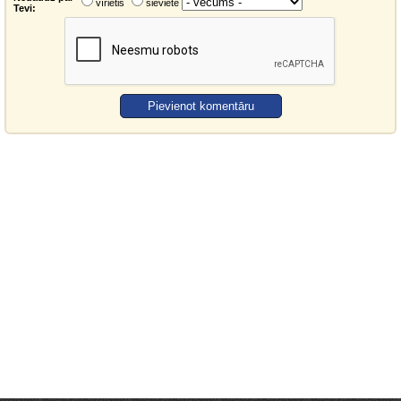
vīrietis
sieviete
Tevi: