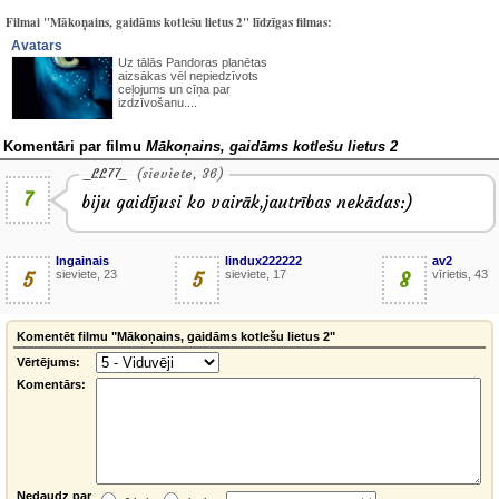
Filmai "Mākoņains, gaidāms kotlešu lietus 2" līdzīgas filmas:
Avatars
Uz tālās Pandoras planētas
aizsākas vēl nepiedzīvots
ceļojums un cīņa par
izdzīvošanu....
Komentāri par filmu
Mākoņains, gaidāms kotlešu lietus 2
_LL77_
(sieviete, 36)
7
biju gaidījusi ko vairāk,jautrības nekādas:)
Ingainais
lindux222222
av2
5
sieviete, 23
5
sieviete, 17
8
vīrietis, 43
Komentēt filmu "Mākoņains, gaidāms kotlešu lietus 2"
Vērtējums:
Komentārs:
Nedaudz par