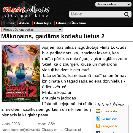
Filmas
Aktieri
Filmu tops
Filmas pašlaik kino
Mākoņains, gaidāms kotlešu lietus 2
Apņēmības pilnais izgudrotājs Flints Lokvuds
bija pārliecināts, ka, iznīcinot iekārtu, kas
radīja pārtikas nokrišņus, viņš ir izglābis zemi.
Šķiet, ka čīzburgeru krusa un makaronu
viesuļi beidzot ir pierimuši.
Taču izrādās, ka neticamā mašīna tomēr nav
iznīcināta un tagad rada ēdiena dzīvniekus -
ēdienzvērus!
Flintam
kopā ar
draugiem jādodas
bīstamā ceļojumā, lai cīnītos pret siera
Ieteikt filmu
zirnekļiem, izsalkušiem gurķiem un nikniem burgeriem - atkal ir
pienācis laiks glābt pasauli!
: 2013
: ASV
Gads
Valsts
: Cloudy with a Chance of
Nosaukums oriģinālvalodā