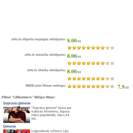
8.00
oHo.lv eXpertu kopējais vērtējums:
/10
8.00
oHo.lv sieviešu vērtējums:
/10
8.00
oHo.lv vīriešu vērtējums:
/10
7.9
IMDB.com filmas reitings:
/10
Filmai "Lilihammera" līdzīgas filmas:
Soprano ģimene
"Soprano ģimene" kļuva par
kultūras fenomenu, ieguva
milzu popularitāti, slavu kā
ļoti...
Ģimene
Leģendārais režisors Liks