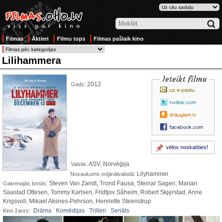
Filmas
Aktieri
Filmu tops
Filmas pašlaik kino
Lilihammera
Ieteikt filmu
: 2012
Gads
vēlos noskatīties!
: ASV, Norvēģija
Valstis
: Lilyhammer
Nosaukums oriģinālvalodā
: Steven Van Zandt, Trond Fausa, Steinar Sagen, Marian
Galvenajās lomās
Saastad Ottesen, Tommy Karlsen, Fridtjov Såheim, Robert Skjęrstad, Anne
Krigsvoll, Mikael Aksnes-Pehrson, Henriette Steenstrup
:
Drāma
Komēdijas
Trilleri
Seriāls
Kino žanrs