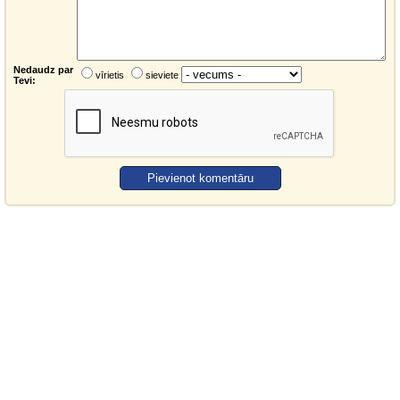
Nedaudz par
vīrietis
sieviete
Tevi: