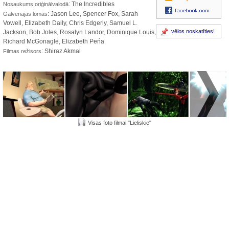
: The Incredibles
Nosaukums oriģinālvalodā
: Jason Lee, Spencer Fox, Sarah
Galvenajās lomās
Vowell, Elizabeth Daily, Chris Edgerly, Samuel L.
vēlos noskatīties!
Jackson, Bob Joles, Rosalyn Landor, Dominique Louis,
Richard McGonagle, Elizabeth Peńa
: Shiraz Akmal
Filmas režisors
Visas foto filmai "Lieliskie"