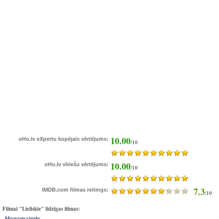
10.00
oHo.lv eXpertu kopējais vērtējums:
/10
10.00
oHo.lv vīriešu vērtējums:
/10
7.3
IMDB.com filmas reitings:
/10
Filmai "Lieliskie" līdzīgas filmas: