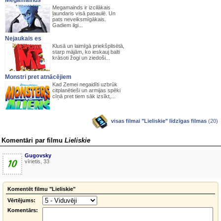
Megamainds
Megamainds ir izcilākais
ļaundaris visā pasaulē. Un
pats neveiksmīgākais.
Gadiem ilgi...
Nejaukais es
Klusā un laimīgā priekšpilsētā,
starp mājām, ko ieskauj balti
krāsoti žogi un ziedoši...
Monstri pret atnācējiem
Kad Zemei negaidīti uzbrūk
citplanētieši un armijas spēki
cīņā pret tiem sāk izsīkt,...
visas filmai "Lieliskie" līdzīgas filmas
(20)
Komentāri par filmu
Lieliskie
Gugovsky
10
vīrietis, 33
Komentēt filmu "Lieliskie"
Vērtējums:
Komentārs: