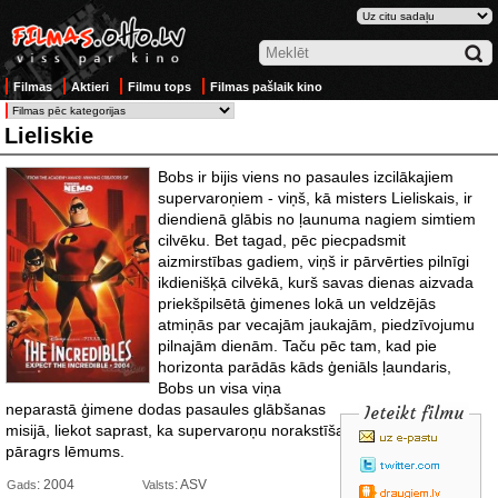
Filmas
Aktieri
Filmu tops
Filmas pašlaik kino
Lieliskie
Bobs ir bijis viens no pasaules izcilākajiem
supervaroņiem - viņš, kā misters Lieliskais, ir
diendienā glābis no ļaunuma nagiem simtiem
cilvēku. Bet tagad, pēc piecpadsmit
aizmirstības gadiem, viņš ir pārvērties pilnīgi
ikdienišķā cilvēkā, kurš savas dienas aizvada
priekšpilsētā ģimenes lokā un veldzējās
atmiņās par vecajām jaukajām, piedzīvojumu
pilnajām dienām. Taču pēc tam, kad pie
horizonta parādās kāds ģeniāls
ļaundaris,
Bobs un visa viņa
neparastā ģimene dodas pasaules glābšanas
Ieteikt filmu
misijā, liekot saprast, ka supervaroņu norakstīšana pensijā ir stipri
pāragrs lēmums.
: 2004
: ASV
Gads
Valsts