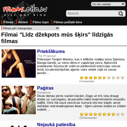
Filmas
Aktieri
Filmu tops
Filmas pašlaik kino
Filmai "Līdz džekpots mūs šķirs" līdzīgās
filmas
Priekšlikums
The Proposal
Policistam Terijam Martinu, kas ir iefiltrēts mafijas bosa Saimona
Basiga bandā, uz vienu dienu ir vajadzīga sieva. Apburošā
praktikante Sūzena tik veikli un pārliecinoši iedzīvojas sievas
lomā, ka pieredzējušais aģents vairs netiek vaļā no savas
jaunās ...
2 komentāri
Paģiras
Hangover
Divas dienas pirms savām kāzām, Dags un trīs viņa draugi
dodas uz Lasvegasu, lai pavadītu nakti neaizmirstamā vecpuišu
ballītē. Otrā rītā savā viesnīcas numurā viņi nez kāpēc atrod
dažādas neizskaidrojamas lietas - tīģeri vannas istabā un zīdaini
tualetē, ...
174 komentāri
Nejaukā patiesība