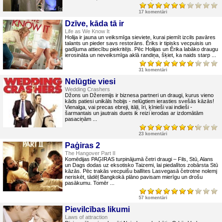
17 komentāri
Dzīve, kāda tā ir
Life as We Know It
Holija ir jauna un veiksmīga sieviete, kurai piemīt izcils pavāres
talants un pieder savs restorāns. Ēriks ir tipisks vecpuisis un
gadījuma attiecību piekritējs. Pēc Holijas un Ērika labāko draugu
ierosināta un neveiksmīga aklā randiņa, šķiet, ka naids starp ...
31 komentāri
Nelūgtie viesi
Wedding Crashers
Džons un Džeremijs ir biznesa partneri un draugi, kurus vieno
kāds patiesi unikāls hobijs - nelūgtiem ierasties svešās kāzās!
Vienalga, vai precas ebreji, itāļi, īri, ķīnieši vai indieši -
šarmantais un jautrais duets ik reizi ierodas ar izdomātām
pasaciņām ...
23 komentāri
Paģiras 2
The Hangover Part II
Komēdijas PAĢIRAS turpinājumā četri draugi – Fils, Stū, Alans
un Dags dodas uz eksotisko Taizemi, lai piedalītos zobārsta Stū
kāzās. Pēc trakās vecpuišu ballītes Lasvegasā četrotne nolemj
neriskēt, tādēļ Bangkokā plāno pavisam mierīgu un drošu
pasākumu. Tomēr ...
57 komentāri
Pievilcības likumi
Laws of attraction