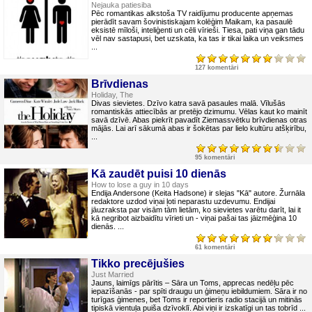
Nejauka patiesiba
Pēc romantikas alkstoša TV raidījumu producente apņemas
pierādīt savam šovinistiskajam kolēģim Maikam, ka pasaulē
eksistē mīloši, inteliģenti un cēli vīrieši. Tiesa, pati viņa gan tādu
vēl nav sastapusi, bet uzskata, ka tas ir tikai laika un veiksmes
...
127 komentāri
Brīvdienas
Holiday, The
Divas sievietes. Dzīvo katra savā pasaules malā. Vīlušās
romantiskās attiecībās ar pretējo dzimumu. Vēlas kaut ko mainīt
savā dzīvē. Abas piekrīt pavadīt Ziemassvētku brīvdienas otras
mājās. Lai arī sākumā abas ir šokētas par lielo kultūru atšķirību,
...
95 komentāri
Kā zaudēt puisi 10 dienās
How to lose a guy in 10 days
Endija Andersone (Keita Hadsone) ir slejas "Kā" autore. Žurnāla
redaktore uzdod viņai ļoti neparastu uzdevumu. Endijai
jāuzraksta par visām tām lietām, ko sievietes varētu darīt, lai it
kā negribot aizbaidītu vīrieti un - viņai pašai tas jāizmēģina 10
dienās. ...
61 komentāri
Tikko precējušies
Just Married
Jauns, laimīgs pārītis – Sāra un Toms, apprecas nedēļu pēc
iepazīšanās - par spīti draugu un ģimeņu iebildumiem. Sāra ir no
turīgas ģimenes, bet Toms ir reportieris radio stacijā un mitinās
tipiskā vientuļa puiša dzīvoklī. Abi viņi ir izskatīgi un tas tobrīd ...