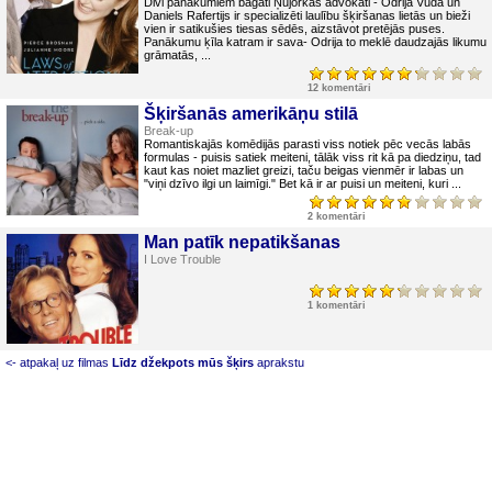
Divi panākumiem bagāti Ņujorkas advokāti - Odrija Vuda un
Daniels Rafertijs ir specializēti laulību šķiršanas lietās un bieži
vien ir satikušies tiesas sēdēs, aizstāvot pretējās puses.
Panākumu ķīla katram ir sava- Odrija to meklē daudzajās likumu
grāmatās, ...
12 komentāri
Šķiršanās amerikāņu stilā
Break-up
Romantiskajās komēdijās parasti viss notiek pēc vecās labās
formulas - puisis satiek meiteni, tālāk viss rit kā pa diedziņu, tad
kaut kas noiet mazliet greizi, taču beigas vienmēr ir labas un
"viņi dzīvo ilgi un laimīgi." Bet kā ir ar puisi un meiteni, kuri ...
2 komentāri
Man patīk nepatikšanas
I Love Trouble
1 komentāri
<- atpakaļ uz filmas
Līdz džekpots mūs šķirs
aprakstu