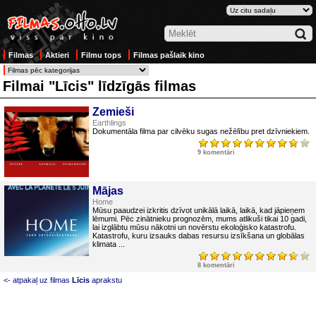
Filmas
Aktieri
Filmu tops
Filmas pašlaik kino
Filmai "Līcis" līdzīgās filmas
Zemieši
Earthlings
Dokumentāla filma par cilvēku sugas nežēlību pret dzīvniekiem.
9 komentāri
Mājas
Home
Mūsu paaudzei izkritis dzīvot unikālā laikā, laikā, kad jāpieņem
lēmumi. Pēc zinātnieku prognozēm, mums atlikuši tikai 10 gadi,
lai izglābtu mūsu nākotni un novērstu ekoloģisko katastrofu.
Katastrofu, kuru izsauks dabas resursu izsīkšana un globālas
klimata ...
8 komentāri
<- atpakaļ uz filmas
Līcis
aprakstu