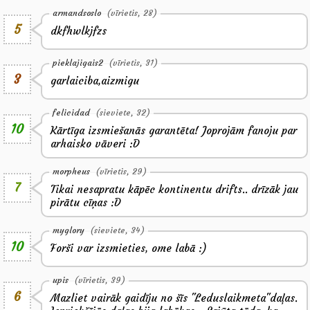
armandsoslo
(vīrietis, 28)
5
dkfhwlkjfzs
pieklajigais2
(vīrietis, 31)
3
garlaiciba,aizmigu
felicidad
(sieviete, 32)
10
Kārtīga izsmiešanās garantēta! Joprojām fanoju par
arhaisko vāveri :D
morpheus
(vīrietis, 29)
7
Tikai nesapratu kāpēc kontinentu drifts.. drīzāk jau
pirātu cīņas :D
myglory
(sieviete, 34)
10
Forši var izsmieties, ome labā :)
upis
(vīrietis, 39)
6
Mazliet vairāk gaidīju no šīs "Leduslaikmeta"daļas.