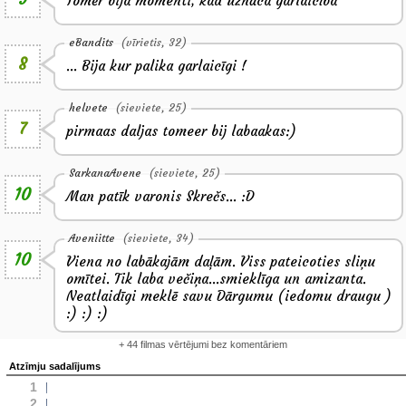
Tomēr bija momenti, kad uznāca garlaicība
eBandits
(vīrietis, 32)
8
... Bija kur palika garlaicīgi !
helvete
(sieviete, 25)
7
pirmaas daljas tomeer bij labaakas:)
SarkanaAvene
(sieviete, 25)
10
Man patīk varonis Skrečs... :D
Aveniitte
(sieviete, 34)
10
Viena no labākajām daļām. Viss pateicoties sliņu
omītei. Tik laba večiņa...smieklīga un amizanta.
Neatlaidīgi meklē savu Dārgumu (iedomu draugu )
:) :) :)
+ 44 filmas vērtējumi bez komentāriem
Atzīmju sadalījums
1
2