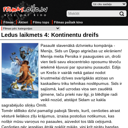
Filmas
Aktieri
Filmu tops
Filmas pašlaik kino
Ledus laikmets 4: Kontinentu dreifs
Pasaulē slavenākā dzīvnieku kompānija -
Menijs, Sids un Djego atgriežas uz ekrāniem!
Menija meita Persika ir paaugusies un, droši
vien tieši savu ekscentrisko oposumu tēvoču
ietekmē kļuvusi par spurainu pusaudzi. Edijs
un Krešs ir vairāk nekā gatavi nodot
krustmeitai dzīves svarīgākās atziņas un
kaskadieru triku tehnikas noslēpumus. Sids ir
sajūsmā, kad uzrodas viņa sen zaudētā
ģimene, taču prieki nav ilgi, jo blēdīgie radi
veikli nozūd, atstājot Sidam uz kakla
sagrabējušo sliņķu Omīti.
Tomēr idillisko dzīvi pamatīgi pabojā Skrets, kurš, cenšoties atrast
vēsturē lielākos zīļu krājumus, izraisa postošus notikumus, kas
nošķir mūsu varoņus no pasaules, aizvedot tos tālā ceļojumā.
Cenšoties pēc iespējas ātrāk nokļūt mājās, viņi krīt pirātu bandas