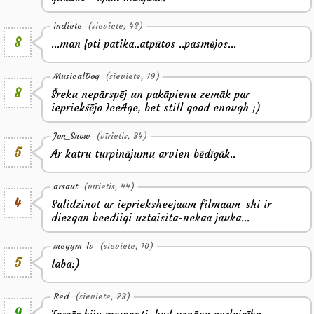
indiete
(sieviete, 43)
8
...man ļoti patika..atpūtos ..pasmējos...
MusicalDog
(sieviete, 19)
8
Šreku nepārspēj un pakāpienu zemāk par
iepriekšējo IceAge, bet still good enough ;)
Jon_Snow
(vīrietis, 34)
5
Ar katru turpinājumu arvien bēdīgāk..
arsaut
(vīrietis, 44)
4
Salidzinot ar ieprieksheejaam filmaam-shi ir
diezgan beediigi uztaisita-nekaa jauka...
megym_lv
(sieviete, 16)
5
laba:)
Red
(sieviete, 23)
9