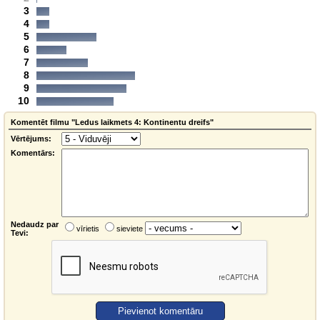
3
4
5
6
7
8
9
10
Komentēt filmu "Ledus laikmets 4: Kontinentu dreifs"
Vērtējums:
Komentārs:
Nedaudz par
vīrietis
sieviete
Tevi: