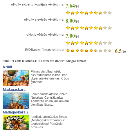
7.64
oHo.lv eXpertu kopējais vērtējums:
/10
8.00
oHo.lv sieviešu vērtējums:
/10
7.00
oHo.lv vīriešu vērtējums:
/10
6.5
IMDB.com filmas reitings:
/10
Filmai "Ledus laikmets 4: Kontinentu dreifs" līdzīgas filmas:
Krūdi
Filmas darbība notiek
aizvēsturiskos laikos, kad
tikpat aizvēsturiskas Krūdu
ģimenes...
Madagaskara
Lauva vārdā Alekss dzīvo
Ņujorkas Centrālparka
zoodārzā un kā jau lauvām
pienākas jūtas...
Madagaskara 2
Iemīļotie animācijas filmas
„Madagaskara” varoņi ir
atgriezušies! Pamājuši
ardievas...