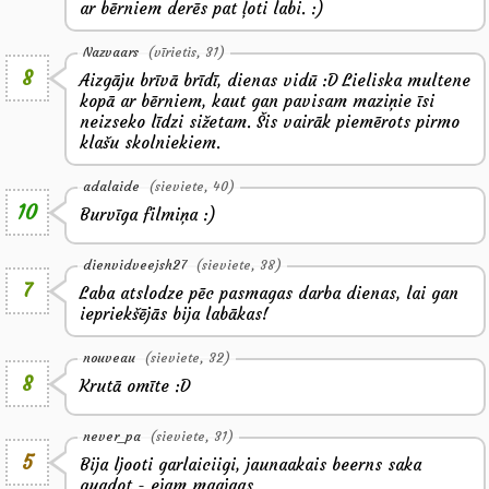
ar bērniem derēs pat ļoti labi. :)
Nazvaars
(vīrietis, 31)
8
Aizgāju brīvā brīdī, dienas vidū :D Lieliska multene
kopā ar bērniem, kaut gan pavisam maziņie īsi
neizseko līdzi sižetam. Šis vairāk piemērots pirmo
klašu skolniekiem.
adalaide
(sieviete, 40)
10
Burvīga filmiņa :)
dienvidveejsh27
(sieviete, 38)
7
Laba atslodze pēc pasmagas darba dienas, lai gan
iepriekšējās bija labākas!
nouveau
(sieviete, 32)
8
Krutā omīte :D
never_pa
(sieviete, 31)
5
Bija ljooti garlaiciigi, jaunaakais beerns saka
guadot - ejam maajaas.