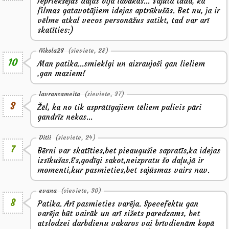
Iepriekšējās daļas bija labākas... Sajūta tāda, ka
filmas gatavotājiem idejas aptrūkušās. Bet nu, ja ir
vēlme atkal vecos personāžus satikt, tad var arī
skatīties:)
Nikola28
(sieviete, 28)
10
Man patika...smieklgi un aizraujoši gan lieliem
,gan maziem!
lavransameita
(sieviete, 37)
3
Žēl, ka no tik asprātīgajiem tēliem palicis pāri
gandrīz nekas...
Ditii
(sieviete, 24)
7
Bērni var skatīties,bet pieaugušie sapratīs,ka idejas
izsīkušas.Es,godīgi sakot,neizpratu šo daļu,jā ir
momenti,kur pasmieties,bet sajūsmas vairs nav.
evana
(sieviete, 30)
8
Patika. Arī pasmieties varēja. Specefektu gan
varēja būt vairāk un arī sižets paredzams, bet
atslodzei darbdienu vakaros vai brīvdienām kopā