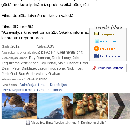
gūstā, no kuru ķetnām izsprukt sveikā būs grūti.
Filma
dublēta latviešu un krievu valodā.
Filma 3D formātā.
Ieteikt filmu
*Atsevišķos kinoteātros arī 2D. Sīkāka informācija par formātiem -
kinoteātru repertuāros.
: 2012
: ASV
Gads
Valsts
: Ice Age 4: Continental drift
Nosaukums oriģinālvalodā
: Ray Romano, Denis Leary, John
Galvenajās lomās
Leguizamo, Aziz Ansari, Joy Behar, Alain Chabat, Ester
vēlos noskatīties!
Dean, Peter Dinklage, Jason Fricchione, Nick Frost,
Josh Gad, Ben Gleib, Aubrey Graham
: Steve Martino
Filmas režisors
:
Animācijas filmas
Komēdijas
Kino žanrs
Piedzīvojumu filmas
Ģimenes filmas
Visas foto filmai "Ledus laikmets 4: Kontinentu dreifs"