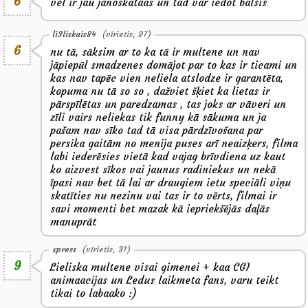
6
vel ir jau janoskataas un tad var iedot balsis
li3liskais84
(vīrietis, 27)
6
nu tā, sāksim ar to ka tā ir multene un nav
jāpiepūl smadzenes domājot par to kas ir ticami un
kas nav tapēc vien neliela atslodze ir garantēta,
kopuma nu tā so so , dažviet šķiet ka lietas ir
pārspīlētas un paredzamas , tas joks ar vāveri un
zīli vairs neliekas tik funny kā sākuma un ja
pašam nav sīko tad tā visa pārdzīvošana par
persika gaitām no menija puses arī neaizķers, filma
labi iederēsies vietā kad vajag brīvdiena uz kaut
ko aizvest sīkos vai jaunus radiniekus un nekā
īpasi nav bet tā lai ar draugiem ietu speciāli viņu
skatīties nu nezinu vai tas ir to vērts, filmai ir
savi momenti bet mazak kā iepriekšējās daļās
manuprāt
xpress
(vīrietis, 31)
9
Lieliska multene visai gimenei + kaa CGI
animaacijas un Ledus laikmeta fans, varu teikt
tikai to labaako :)