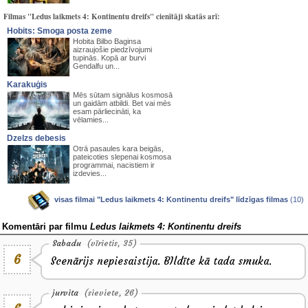
Filmas "Ledus laikmets 4: Kontinentu dreifs" cienītāji skatās arī:
Hobits: Smoga posta zeme
Hobita Bilbo Baginsa
aizraujošie piedzīvojumi
tupinās. Kopā ar burvi
Gendalfu un...
Karakuģis
Mēs sūtam signālus kosmosā
un gaidām atbildi. Bet vai mēs
esam pārliecināti, ka
vēlamies...
Dzelzs debesis
Otrā pasaules kara beigās,
pateicoties slepenai kosmosa
programmai, nacistiem ir
izdevies...
visas filmai "Ledus laikmets 4: Kontinentu dreifs" līdzīgas filmas
(10)
Komentāri par filmu
Ledus laikmets 4: Kontinentu dreifs
Sabadu
(vīrietis, 35)
6
Scenārijs nepiesaistija. BIldīte kā tada smuka.
jurvita
(sieviete, 26)