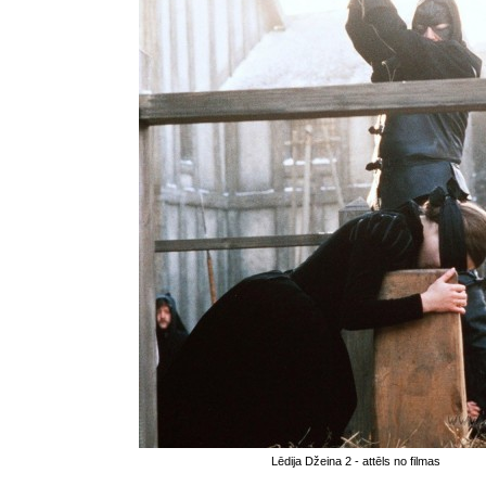
Lēdija Džeina 2 - attēls no filmas