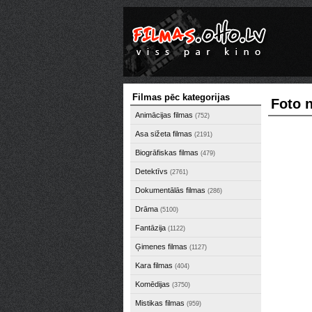
Filmas pēc kategorijas
Foto n
Animācijas filmas
(752)
Asa sižeta filmas
(2191)
Biogrāfiskas filmas
(479)
Detektīvs
(2761)
Dokumentālās filmas
(286)
Drāma
(5100)
Fantāzija
(1122)
Ģimenes filmas
(1127)
Kara filmas
(404)
Komēdijas
(3750)
Mistikas filmas
(959)