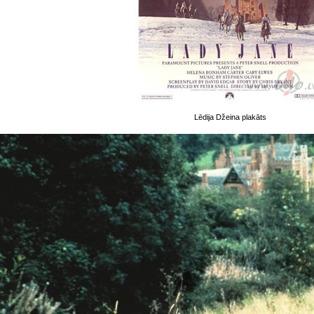
Lēdija Džeina plakāts