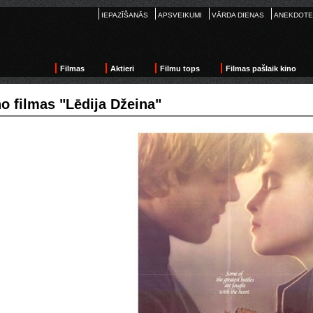
IEPAZĪŠANĀS
APSVEIKUMI
VĀRDA DIENAS
ANEKDOTE
Filmas
Aktieri
Filmu tops
Filmas pašlaik kino
o filmas "Lēdija Džeina"