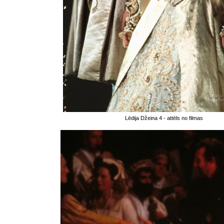
Lēdija Džeina 4 - attēls no filmas