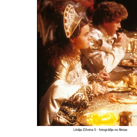
Lēdija Džeina 5 - fotogrāfija no filmas