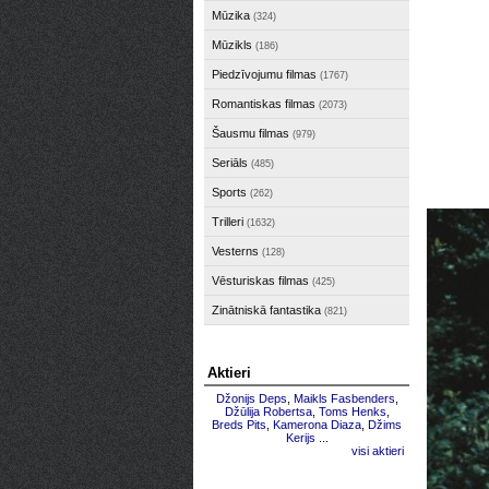
Mūzika
(324)
Mūzikls
(186)
Piedzīvojumu filmas
(1767)
Romantiskas filmas
(2073)
Šausmu filmas
(979)
Seriāls
(485)
Sports
(262)
Trilleri
(1632)
Vesterns
(128)
Vēsturiskas filmas
(425)
Zinātniskā fantastika
(821)
Aktieri
Džonijs Deps
,
Maikls Fasbenders
,
Džūlija Robertsa
,
Toms Henks
,
Breds Pits
,
Kamerona Diaza
,
Džims
Kerijs
...
visi aktieri