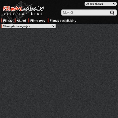
Filmas
Aktieri
Filmu tops
Filmas pašlaik kino