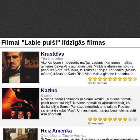
Filmai "Labie puiši" līdzīgās filmas
Krusttēvs
The Godfather
Vito Karleone ir novecojis mafijas vadonis, Karleones mafijas
ģimenes galva.Viņa jaunākais dēls Maikls ir atgriezies no otrā
pasaules kara, tieši laikā, lai redzētu Konijas Karleones (Maikla
māsas) kāzas ar Karlo Ricci.Visa Maikla ģimene ir saistīta ar ...
197 komentāri
Kazino
Casino
Neviens nevar līdzināties ar Semu Rostinu. Neviens nemāk
pelnīt naudu kā viņš. Neviens nemāk tik akurāti strādāt, kā
darbaholiķis Sems. Par savu nenoliedzamo talantu Rostins
saņēma iesauku "Ass". Un tieši tāpēc mafijas bosi nolēma sūtīt
Asu pārvaldīt ...
12 komentāri
Reiz Amerikā
Once Upon a Time in America
Šī Serdžio Leones pēdējā filma kinomatogrāfijas meistardarbs ar