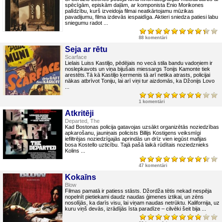
spēcīgām, episkām daļām, ar komponista Enio Morikones
palīdzību, kurš izveidoja filmai neatkārtojamu mūzikas
pavadijumu, filma izdevās iespaidīga. Aktieri sniedza patiesi labu
sniegumu radot ...
88 komentāri
Seja ar rētu
Scarface
Lielais Luiss Kastiljo, pēdējais no vecā stila bandu vadoņiem ir
noslepkavots un viņa bijušais miessargs Tonijs Kamonte tiek
arestēts.Tā kā Kastiljo ķermenis tā arī netika atrasts, policijai
nākas atbrīvot Toniju, lai arī viņi tur aizdomās, ka Džonijs Lovo
...
1 komentāri
Atkritēji
Departed, The
Kad Bostonas policija gatavojas uzsākt organizētās noziedzības
apkarošanu, jauniņais policists Billijs Kostigens veiksmīgi
iefiltrējas noziedzīgajās aprindās un drīz vien iegūst mafijas
bosa Kostello uzticību. Tajā pašā laikā rūdītais noziedznieks
Kolins ...
47 komentāri
Kokaīns
Blow
Filmas pamatā ir patiess stāsts. Džordža tētis nekad nespēja
nopelnīt pietiekami daudz naudas ģimenes iztikai, un zēns
nosolījās, ka darīs visu, lai viņam naudas netrūktu. Kalifornija, uz
kuru viņš devās, izrādījās īsta paradīze – cilvēki šeit bija ...