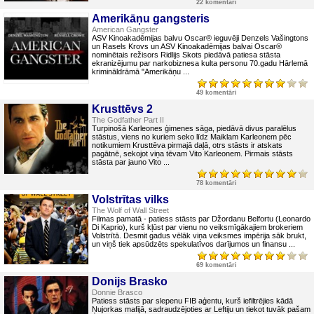
22 komentāri
Amerikāņu gangsteris
American Gangster
ASV Kinoakadēmijas balvu Oscar® ieguvēji Denzels Vašingtons
un Rasels Krovs un ASV Kinoakadēmijas balvai Oscar®
nominētais režisors Ridlijs Skots piedāvā patiesa stāsta
ekranizējumu par narkobiznesa kulta personu 70.gadu Hārlemā
krimināldrāmā "Amerikāņu ...
49 komentāri
Krusttēvs 2
The Godfather Part II
Turpinošā Karleones ģimenes sāga, piedāvā divus paralēlus
stāstus, viens no kuriem seko līdz Maiklam Karleonem pēc
notikumiem Krusttēva pirmajā daļā, otrs stāsts ir atskats
pagātnē, sekojot viņa tēvam Vito Karleonem. Pirmais stāsts
stāsta par jauno Vito ...
78 komentāri
Volstrītas vilks
The Wolf of Wall Street
Filmas pamatā - patiess stāsts par Džordanu Belfortu (Leonardo
Di Kaprio), kurš kļūst par vienu no veiksmīgākajiem brokeriem
Volstrītā. Desmit gadus vēlāk viņa veiksmes impērija sāk brukt,
un viņš tiek apsūdzēts spekulatīvos darījumos un finansu ...
69 komentāri
Donijs Brasko
Donnie Brasco
Patiess stāsts par slepenu FIB aģentu, kurš iefiltrējies kādā
Ņujorkas mafijā, sadraudzējoties ar Leftiju un tiekot tuvāk pašam