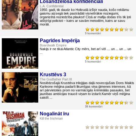
Losandželosa konfidenciāli
L.A. Confidential
1950. gadi, tik daudz ko Holivudā izšķir nauda, košo reklāmu
gaismu aizsegā tiek pastrādāti visnetīrākie noziegumi,
organizētā noziedzība plaukst! Cīņā ar mafiju dodas trīs tik ļoti
atšķirīgi policisti – katrs ar savām metodēm, katrs ar savu
morāli.
9 komentāri
Pagrīdes Impērija
Boardwalk Empire
Nakijs ir ne tikai Atlantic City mērs, bet arī vēl .... un ... un ... un
...
5 komentāri
Krusttēvs 3
The Godfather Part III
Noslēdzošajā Krusttēva triloģijas daļā novecojušais Dons Maikls
Karleone mēģina padarīt likumīgas viņa ģimenes intereses, kā
arī pārvietoties prom no varmācīgās kriminālās pasaules, bet
jaunības ambīcijas traucē viņam to izdarīt.Kamēr viņš mēģina
saistīt ...
38 komentāri
Nogalināt īru
Kill the Irishman