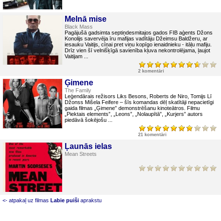
Melnā mise
Black Mass
Pagājušā gadsimta septiņdesmitajos gados FIB aģents Džons
Konolijs savervēja īru mafijas vadītāju Džeimsu Baldžeru, ar
iesauku Vaitijs, cīņai pret viņu kopīgo ienaidnieku - itāļu mafiju.
Drīz vien šī velnišķīgā savienība kļuva nekontrolējama, ļaujot
Vaitijam ...
2 komentāri
Ģimene
The Family
Leģendārais režisors Liks Besons, Roberts de Niro, Tomijs Lī
Džonss Mišela Feifere – šīs komandas dēļ skatītāji nepacietīgi
gaida filmas „Ģimene” demonstrēšanu kinoteātros. Filmu
„Piektais elements”, „Leons”, „Nolaupītā”, „Kurjers” autors
piedāvā šokējošu ...
21 komentāri
Ļaunās ielas
Mean Streets
<- atpakaļ uz filmas
Labie puiši
aprakstu