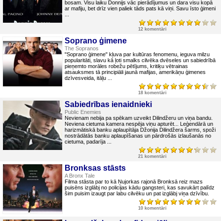
bosam. Visu laiku Donnijs vāc pierādījumus un dara visu kopā
ar mafiju, bet drīz vien paliek tāds pats kā viņi. Savu īsto ģimeni
...
12 komentāri
Soprano ģimene
The Sopranos
"Soprano ģimene" kļuva par kultūras fenomenu, ieguva milzu
popularitāti, slavu kā ļoti smalks cilvēka dvēseles un sabiedrībā
pieņemto morāles robežu pētījums, kritiķu vētrainas
atsauksmes tā principiāli jaunā mafijas, amerikāņu ģimenes
dzīvesveida, itāļu ...
18 komentāri
Sabiedrības ienaidnieki
Public Enemies
Nevienam nebija pa spēkam uzveikt Dilindžeru un viņa bandu.
Neviena cietuma kamera nespēja viņu apturēt... Leģendārā un
harizmātiskā banku aplaupītāja Džonija Dilindžera šarms, spoži
nostrādātās banku aplaupīšanas un pārdrošās izlaušanās no
cietuma, padarīja ...
21 komentāri
Bronksas stāsts
A Bronx Tale
Filma stāsta par to kā Ņujorkas rajonā Bronksā reiz mazs
puisēns izglābj no policijas kādu gangsteri, kas savukārt palīdz
šim puisim izaugt par labu cilvēku un pat izglābj viņa dzīvību.
10 komentāri