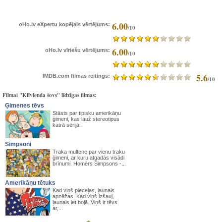
6.00
oHo.lv eXpertu kopējais vērtējums:
/10
6.00
oHo.lv vīriešu vērtējums:
/10
5.6
IMDB.com filmas reitings:
/10
Filmai "Klīvlenda šovs" līdzīgas filmas:
Ģimenes tēvs
Stāsts par tipisku amerikāņu
ģimeni, kas lauž stereotipus
katrā sērijā.
Simpsoni
Traka multene par vienu traku
ģimeni, ar kuru atgadās visādi
brīnumi. Homērs Simpsons -...
Amerikāņu tētuks
Kad viņš pieceļas, ļaunais
apzēžas. Kad viņš izšauj,
ļaunais iet bojā. Viņš ir tēvs
ar,...