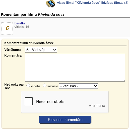
visas filmai "Klīvlenda šovs" līdzīgas filmas
(3)
Komentāri par filmu
Klīvlenda šovs
beralts
6
vīrietis, 16
Komentēt filmu "Klīvlenda šovs"
Vērtējums:
Komentārs:
Nedaudz par
vīrietis
sieviete
Tevi: