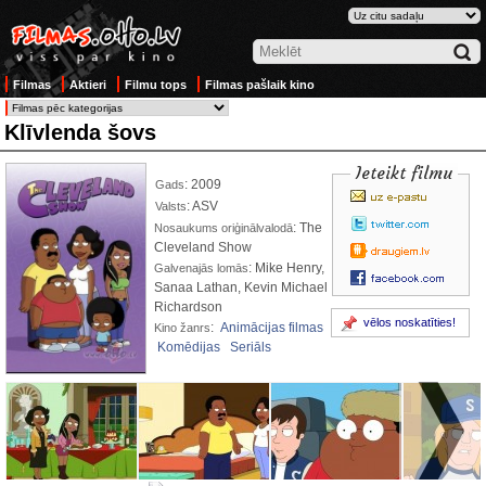
Filmas
Aktieri
Filmu tops
Filmas pašlaik kino
Klīvlenda šovs
Ieteikt filmu
: 2009
Gads
: ASV
Valsts
: The
Nosaukums oriģinālvalodā
Cleveland Show
: Mike Henry,
Galvenajās lomās
Sanaa Lathan, Kevin Michael
Richardson
vēlos noskatīties!
:
Animācijas filmas
Kino žanrs
Komēdijas
Seriāls