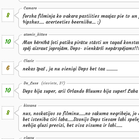
Camaro
8
forsha filminja ko vakara pastiities maajas pie tv u
4ipshus.... acerteeties beerniibu... :)
atomic_kitten
10
Man bērnībā ļoti patika pirātu stāsti un tagad konstat
spēj aizraut joprojām. Deps- vienkārši nepārspējams!!
Clasic
6
nekas īpaš , ja nu vienigi Deps bet taa .........
De_Luxe
(sieviete, 27)
10
Deps bija super, arii Orlando Bluums bija super! Laba
kissana
8
nus, noskatijos so filminu.....no sakuma negribeju, jo
bet isteniba tiri laba.....Dzonijs Deps tiesam labi spel
nebija gluzi precizi, bet visa visuma ir labi.....
clossy