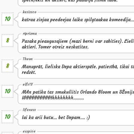
kesissco
10
katraa zinjaa peedeejaa laika spilgtaakaa komeedija.
rtprizma
8
Pasaka pieaugusajiem (mazi berni var sabities). Lielis
aktieri. Tomer otreiz neskatitos.
Theon
8
Manuprāt, lieliska Depa aktierspēle. patiesībā, tikai tā
redzēt.
elfs13
10
MAn patika tas smukuliitis Orlando Bloom un DŽonijs
UHHHHHHHHHHhhhhhhhh.........
lifeness
10
lai ka arii butu... bet Depam.... :)
exspice