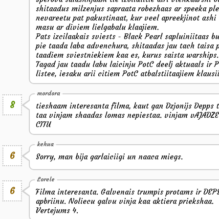
shitaadus milzenjus sapraata robezhaas ar speeka ple
nevareetu pat pakustinaat, kur veel apreekjinot ashi
masu ar diviem lielgabalu klaajiem.
Pats izcilaakais sviests - Black Pearl sapluiniitaas bu
pie taada laba advenchura, shitaadas jau tach taisa p
taadiem sviestniekiem kaa es, kurus saista warships.
Tagad jau taadu labu laicinju PotC deelj aktuaals i
listee, iesaku arii citiem PotC atbalstiitaajiem klausii
mordora
8
tieshaam interesanta filma, kaut gan Dzjonijs Depps t
taa vinjam shaadas lomas nepiestaa. vinjam vAJAD
CITU
kehua
6
Sorry, man bija garlaiciigi un naaca miegs.
Lorele
6
Filma interesanta. Galvenais trumpis protams ir DEPS!
apbriinu. Noliecu galvu vinja kaa aktiera priekshaa.
Vertejums 4.