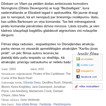
Džekam un Vilam pa pēdām dodas ambiciozais komodors
Noringtons (Džeks Devenports) ar kuģi "Bezbailīgais", kura
saderināšanās ar Elizabeti tagad ir apdraudēta. Abi jaunie draugi
par to nenojauš, kā arī nenojauš par briesmīgu noslēpumu- lāstu,
kas uzlikts Barbosam un viņa komandai. Tas liek mēnesgaismā
pirātu komandai pārvērsties dzīvos miroņos. Lāsts izzudīs, ja vien
kādreiz izlaupītajā bagātību glabātuvē atgriezīsies visi nolaupītie
dārgumi.
Filmas ideja radusies , iespaidojoties no Disnejlendas atrakciju
parka vienas no visvairāk apmeklētajām atrakcijām "Karību
jūras
pirāti", un pēc filmas autoru ieceres,tai
Ieteikt filmu
jāatstāj tādu pašu iespaidu uz skatītāju, kā
atrakcijās: priecīgu satraukumu ar nelielu baiļu "piešprici".
: 2003
: ASV
Gads
Valsts
: Pirates of the Caribbean: The
Nosaukums oriģinālvalodā
Curse of the Black Pearl
:
Džonijs Deps
, Geoffrey Rush, Orlando
Galvenajās lomās
vēlos noskatīties!
Bloom, Keira Knightley, Jack Davenport, Jonathan
Pryce, Lee Arenberg, Mackenzie Crook, Damian
O'Hare, Giles New
: Gore Verbinski
Filmas režisors
:
Asa sižeta filmas
Fantāzija
Piedzīvojumu
Kino žanrs