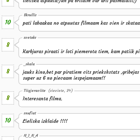
lieliska atpuuta:)un pa briidim var arii pasmaidiit;)
Skrullis
10
pati labaakaa no atpuutas filmaam kas vien ir skataa
svetoks
8
Karbjuras piraati ir loti piemerota tiem, kam patiik 
_skala
8
jauks kino,bet par piratiem cits priekshstats ,gribejas
super uz 6 no piecaam iespejamaam!!
Tiigjeraciite
(sieviete, 24)
8
Interesanta filma.
snufiat
10
Lieliska izklaide !!!!
N_I_N_A