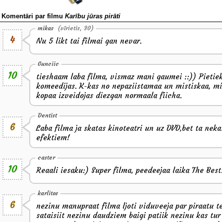
Komentāri par filmu
Karību jūras pirāti
mikas
(vīrietis, 30)
4
Nu 5 likt tai filmai gan nevar.
Gunciic
10
tieshaam laba filma, vismaz mani gaumei ::)) Pietiek
komeedijas. K-kas no nepaziistamaa un mistiskaa, miil
kopaa izveidojas diezgan normaala fiicha.
Dentist
6
Laba filma ja skatas kinoteatri un uz DVD,bet ta neka
efektiem!
caster
10
Reaali iesaku:) Super filma, peedeejaa laika The Best
karlitos
6
nezinu manupraat filma ljoti viduveeja par piraatu 
sataisiit nezinu daudziem baigi patiik nezinu kas t