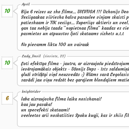
April
10
Biju 6 reizes uz sho filmu... DIEVIIGA !!! Dzhonijs Deo
Sexiigaakaa viiriesha balva pasaulee vinjam skaisti pie
patieshaam ir TIK sexiigs... Superiigs aktieris un veel.
gan taa nebija taada ``nopietnaa filma`` kaadas es cie
pasmietos un atpuustos ljoti skataams sizhets u.t.t
No piecamm liktu 100 un vairaak
Lady_Devil
(sieviete, 23)
10
Ļoti efektīga filma - jautra, ar aizraujošu piedzīvoju
ievērojamākais objekts - Džonijs Deps - īsts saldumiņš
gluži vīrišķīgi viņš neuzvedās :) Blūms savā Legolasisk
savādi jau viņu redzēt bez garajiem blondajiem mati
knightrider
6
laba aizraujosha filma laika nosishanai!
kaa jau pasaka!
un specefekti skataami!
veeleetos arii noskatiities Spoku kugji, kas ir shiis f