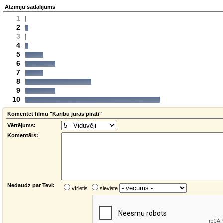
Atzīmju sadalījums
1
2
3
4
5
6
7
8
9
10
Komentēt filmu "Karību jūras pirāti"
Vērtējums:
Komentārs:
Nedaudz par Tevi:
vīrietis
sieviete