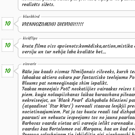
realizēts sižets.
blackbird
10
VIENNOZIIMIIGI DIEVIIGI!!!!!
kickflips
10
kruta filma viss apvienots:komēdiska,action,mistika e
versiju un tur nebija laba kvaliāte bet...
visvaris
10
Būšu jau kaads vismaz 10miljonais cilveeks, kursh te
labaakaa aktiera oskaru par fantastisko teelojumu Po
Bluums pat nemeegjinaaja shim iepalikt.
Taakaa maneejais PotC noskatiijies vairaakas reizes 
piem. kugja nolaupiishanas laikaa buraashana pilna
nekreiseejot, un `Black Pearl` dizhgabalu bliezieni pa
(atgaadinot `Star Wars`) nereaali staavaa lenjkjii pre
nocietinaajumiem. Pat ja tas buutu reaali tad dizhg
paarauti un nebuutu iespeejams tos no jauna paarlaa
Barbosas vaarda vietaa arii vareeja ielikt varenaaku
vaardus kaa Bertolomee vai Morganu, haa un kad veel
Sperova salashnjaam tie izbiidiitie airi vienkaarshi b