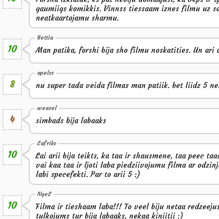
gaumiigs komikkis. Vinnss tiessaam iznes filmu uz s
neatkaartojamu sharmu.
Bettia
10
Man patika, forshi bija sho filmu noskatities. Un ari 
opelss
8
nu super tada veida filmas man patiik. bet liidz 5 n
weasel
4
simbads bija labaaks
Lafriks
10
Lai arii bija teikts, ka taa ir shausmene, taa peec ta
vai kaa taa ir ljoti laba piedziivojumu filma ar odzinju
labi specefekti. Par to arii 5 :)
NgeL
10
Filma ir tieshaam laba!!! To veel biju netaa redzeeju
tulkojums tur bija labaaks, nekaa kiniitii :)