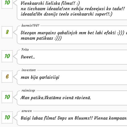
10
Vienkaarshi lieliska filma!! :)
nu tieshaam ideaala!sen nebiju redzeejusi ko tadu!!
ideaala!Un dzonijs teelo vienkaarshi super!!:)
kurmis1981
8
Diezgan murgains gabalinjsh mm bet labi efekti :))) u
manam patikaas :)))
Frito
10
Sweet..
investors
6
man bija garlaiciigi
raimisxp
10
Man patika.Skatāma vienā rāvienā.
arwen
10
Baigi labaa filma! Deps un Bluums!! Vienaa kompaan