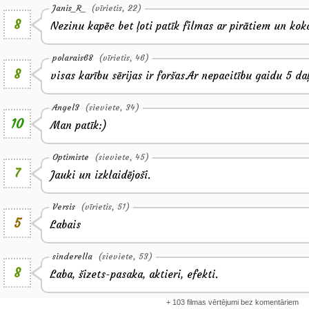
Janis_R_
(vīrietis, 22)
8
Nezinu kapēc bet ļoti patīk filmas ar pirātiem un ko
polarais68
(vīrietis, 46)
8
visas karību sērijas ir foršas.Ar nepacitību gaidu 5 d
Angel3
(sieviete, 34)
10
Man patīk:)
Optimiste
(sieviete, 45)
7
Jauki un izklaidējoši.
Versis
(vīrietis, 51)
5
Labais
sinderella
(sieviete, 53)
8
Laba, šizets-pasaka, aktieri, efekti.
+ 103 filmas vērtējumi bez komentāriem