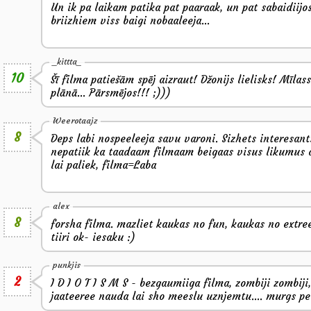
Un ik pa laikam patika pat paaraak, un pat sabaidiijos
briizhiem viss baigi nobaaleeja...
_kittta_
10
Šī filma patiešām spēj aizraut! Džonijs lielisks! Mīlass
plānā... Pārsmējos!!! ;)))
Weerotaajz
8
Deps labi nospeeleeja savu varoni. Sizhets interesant
nepatiik ka taadaam filmaam beigaas visus likumus a
lai paliek, filma=Laba
alex
8
forsha filma. mazliet kaukas no fun, kaukas no extre
tiiri ok- iesaku :)
punkjis
2
I D I O T I S M S - bezgaumiiga filma, zombiji zombiji,
jaateeree nauda lai sho meeslu uznjemtu.... murgs p