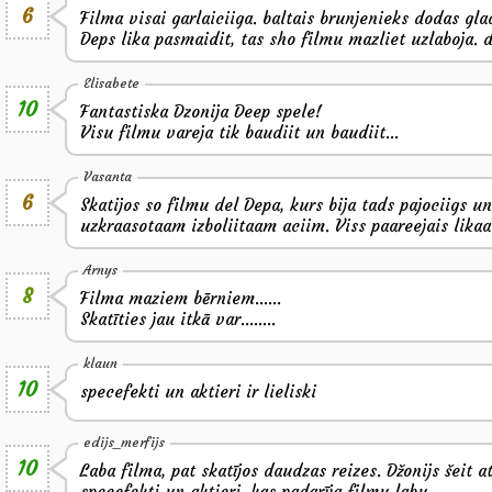
6
Filma visai garlaiciiga. baltais brunjenieks dodas gla
Deps lika pasmaidit, tas sho filmu mazliet uzlaboja. 
Elisabete
10
Fantastiska Dzonija Deep spele!
Visu filmu vareja tik baudiit un baudiit...
Vasanta
6
Skatijos so filmu del Depa, kurs bija tads pajociigs u
uzkraasotaam izboliitaam aciim. Viss paareejais lika
Arnys
8
Filma maziem bērniem......
Skatīties jau itkā var........
klaun
10
specefekti un aktieri ir lieliski
edijs_merfijs
10
Laba filma, pat skatījos daudzas reizes. Džonijs šeit 
specefekti un aktieri, kas padarīja filmu labu.