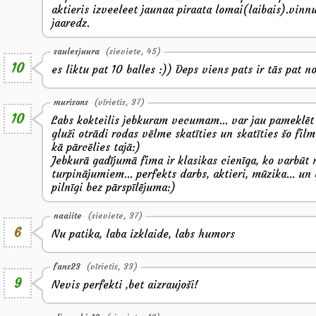
aktieris izveeleet jaunaa piraata lomai(laibais).vinnu
jaaredz.
saulesjuura
(sieviete, 45)
10
es liktu pat 10 balles :)) Deps viens pats ir tās pat no
murisons
(vīrietis, 37)
10
Labs kokteilis jebkuram vecumam... var jau pameklēt 
gluži otrādi rodas vēlme skatīties un skatīties šo fil
kā pārcēlies tajā:)
Jebkurā gadījumā fima ir klasikas cienīga, ko varbūt 
turpinājumiem... perfekts darbs, aktieri, mūzika... un
pilnīgi bez pārspīlējuma:)
naaiite
(sieviete, 37)
6
Nu patika, laba izklaide, labs humors
fans23
(vīrietis, 33)
9
Nevis perfekti ,bet aizraujoši!