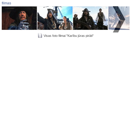
filmas
Visas foto filmai "Karību jūras pirāti"