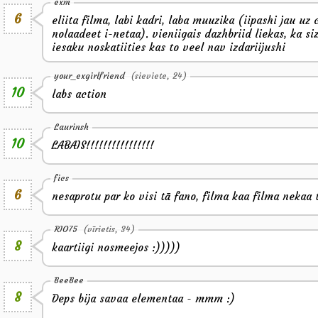
exm
6
eliita filma, labi kadri, laba muuzika (iipashi jau uz 
nolaadeet i-netaa). vieniigais dazhbriid liekas, ka si
iesaku noskatiities kas to veel nav izdariijushi
your_exgirlfriend
(sieviete, 24)
10
labs action
Laurinsh
10
LABAIS!!!!!!!!!!!!!!!!
fics
6
nesaprotu par ko visi tā fano, filma kaa filma nekaa
RIO75
(vīrietis, 34)
8
kaartiigi nosmeejos :)))))
BeeBee
8
Deps bija savaa elementaa - mmm :)