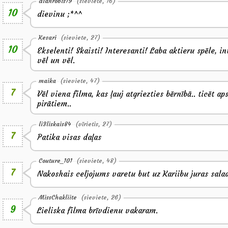
dianrobis19
(sieviete, 16)
10
dievinu ;*^^
Kesari
(sieviete, 27)
10
Ekselenti! Skaisti! Interesanti! Laba aktieru spēle, in
vēl un vēl.
maika
(sieviete, 47)
7
Vēl viena filma, kas ļauj atgriezties bērnībā.. ticēt 
pirātiem..
li3liskais84
(vīrietis, 27)
7
Patika visas daļas
Couture_101
(sieviete, 48)
7
Nakoshais celjojums varetu but uz Kariibu juras sal
MissChakliite
(sieviete, 26)
9
Lieliska filma brīvdienu vakaram.