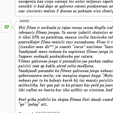
nesaprotu kaa vinja vareeja tos entos miljonus sapeln
noteikti ir kad deps ar galveno varoni piedzeeraas uz
nav sievietes maitas 2 dienaa uz pohaam visu shmiig
500SEL
10
Shii filma ir unikaala jo tajaa runaa senaa Angllu v
iebraucis filmas jeegaa. To nevar izdariit skatoties a
ir tikai 25% no pateiktaa, muusu izcilie latvieshu tulk
paartulkojot filmu mainiit tass nosaukumu. Visur ir r
(izeediet man dir** jo vaards "curse" noziimee "laasts
Taadejaadi mees redzam ka nopietnas filmas jeega ti
Taapeec nedaudz paskaidroshu par saturu.
Filmas galvenaa jeega ir paraadiita jau pashaa saak
puisiiti tam ap kaklu atrod zelta medljonu.
Taadejaadi paraadot ka filmas galvenaa jeega nebuus
gubernaatora meitu, vai meegina atguut kuggi "Melnaa
nebuus par to ka kaleejs kursh bij tas mazais puisiiti
miilestiibu, bet gan par to ka piraati kas peld pa ju
tikt vallaa no laasta kas tika uzlikts uz vinniem, kad
Veel gribu piebilst ka shajaa filmaa lloti daudz vaard
"yo" "palay" utt..