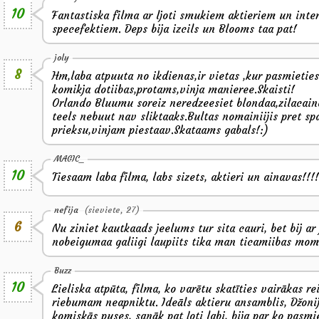
10
Fantastiska filma ar ljoti smukiem aktieriem un inte
specefektiem. Deps bija izcils un Blooms taa pat!
joly
8
Hm,laba atpuuta no ikdienas,ir vietas ,kur pasmietie
komikja dotiibas,protams,vinja manieree.Skaisti!
Orlando Bluumu soreiz neredzeesiet blondaa,zilacainaa
teels nebuut nav sliktaaks.Bultas nomainiijis pret sp
prieksu,vinjam piestaav.Skataams gabals!:)
MAGIC_
10
Tiesaam laba filma, labs sizets, aktieri un ainavas!!!
nefija
(sieviete, 27)
6
Nu ziniet kautkaads jeelums tur sita cauri, bet bij a
nobeigumaa galiigi laupiits tika man ticamiibas mome
Buzz
10
Lieliska atpūta, filma, ko varētu skatīties vairākas re
riebumam neapniktu. Ideāls aktieru ansamblis, Džonij
komiskās puses, sanāk pat ļoti labi, bija par ko pasmi