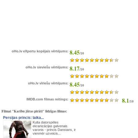
8.45
oHo.lv eXpertu kopējais vērtējums:
/10
8.17
oHo.lv sieviešu vērtējums:
/10
8.45
oHo.lv vīriešu vērtējums:
/10
8.1
IMDB.com filmas reitings:
/10
Filmai "Karību jūras pirāti" līdzīgas filmas:
Persijas princis: laika...
Kulta datorspēles
ekranizācijas galvenais
varonis - princis Danstans, ir
vienmēr uzveicis...