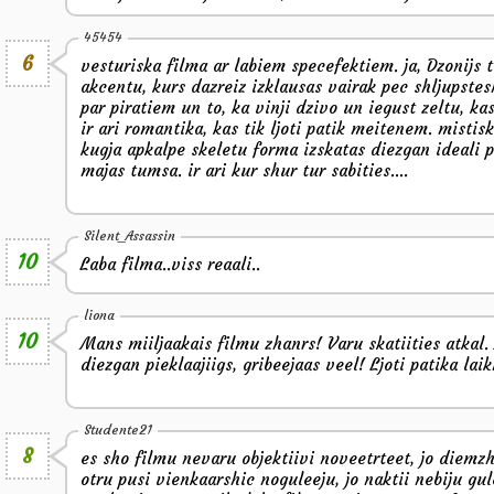
45454
6
vesturiska filma ar labiem specefektiem. ja, Dzonijs 
akcentu, kurs dazreiz izklausas vairak pec shljupstes
par piratiem un to, ka vinji dzivo un iegust zeltu, ka
ir ari romantika, kas tik ljoti patik meitenem. misti
kugja apkalpe skeletu forma izskatas diezgan ideali
majas tumsa. ir ari kur shur tur sabities....
Silent_Assassin
10
Laba filma..viss reaali..
liona
10
Mans miiljaakais filmu zhanrs! Varu skatiities atkal.
diezgan pieklaajiigs, gribeejaas veel! Ljoti patika lai
Studente21
8
es sho filmu nevaru objektiivi noveetrteet, jo diemzhe
otru pusi vienkaarshic noguleeju, jo naktii nebiju gule