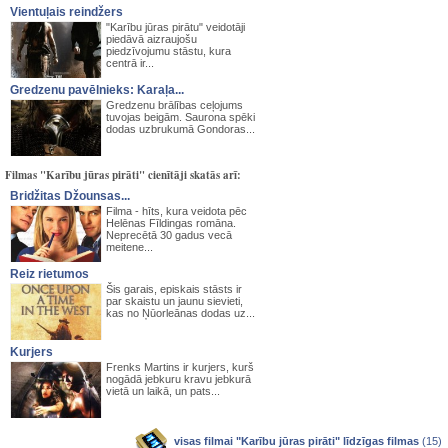
Vientuļais reindžers
"Karību jūras pirātu" veidotāji
piedāvā aizraujošu
piedzīvojumu stāstu, kura
centrā ir...
Gredzenu pavēlnieks: Karaļa...
Gredzenu brālības ceļojums
tuvojas beigām. Saurona spēki
dodas uzbrukumā Gondoras...
Filmas "Karību jūras pirāti" cienītāji skatās arī:
Bridžitas Džounsas...
Filma - hīts, kura veidota pēc
Helēnas Fīldingas romāna.
Neprecētā 30 gadus vecā
meitene...
Reiz rietumos
Šis garais, episkais stāsts ir
par skaistu un jaunu sievieti,
kas no Ņūorleānas dodas uz...
Kurjers
Frenks Martins ir kurjers, kurš
nogādā jebkuru kravu jebkurā
vietā un laikā, un pats...
visas filmai "Karību jūras pirāti" līdzīgas filmas
(15)