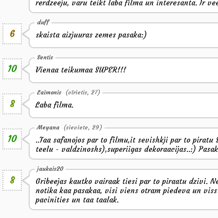
rerdzeeju, varu teikt laba filma un interesanta. Ir ve
duff
6
skaista aizjuuras zemes pasaka:)
Sentis
10
Vienaa teikumaa SUPER!!!
Laimonis
(vīrietis, 27)
8
Laba filma.
Meyana
(sieviete, 29)
10
..Taa safanojos par to filmu,it sevishkji par to pirat
teelu - valdzinoshs),superiigas dekoraacijas..:) Pasaka
jaukais20
8
Gribeejas kautko vairaak tiesi par to piraatu dzivi. N
notika kaa pasakaa, visi viens otram piedeva un viss
pacinities un taa taalak.