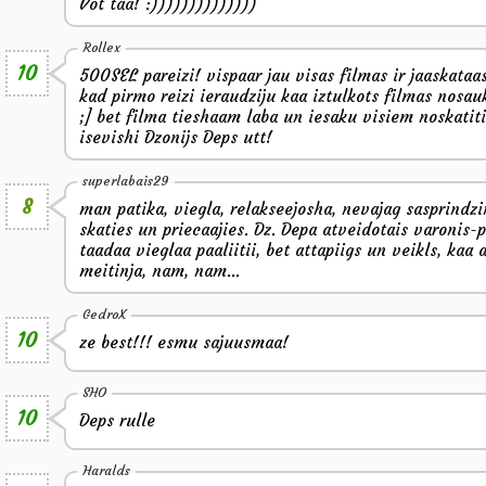
Vot taa! :))))))))))))))
Rollex
10
500SEL pareizi! vispaar jau visas filmas ir jaaskataa
kad pirmo reizi ieraudziju kaa iztulkots filmas nosa
;] bet filma tieshaam laba un iesaku visiem noskatities
isevishi Dzonijs Deps utt!
superlabais29
8
man patika, viegla, relakseejosha, nevajag sasprindz
skaties un priecaajies. Dz. Depa atveidotais varonis-
taadaa vieglaa paaliitii, bet attapiigs un veikls, kaa
meitinja, nam, nam...
GedroX
10
ze best!!! esmu sajuusmaa!
SHO
10
Deps rulle
Haralds