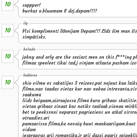
10
suppper!
buchas o.bluumam & dzj.depam!!!!
ily
10
Visi komplimenti Džonijam Depam!!! Līdz šim man šis
simpātisks.
helado
10
johny and orly are the sexiast men on this f***ing pl
filmaa speeleet tikai tad,j vinjam atlautu pasham iz
kakkene
10
shio vilmu es sakatiijos 5 reizees.pat nejuut kaa lai
filmu.nav taadas vietas kur nav nekaa intresanta,vis
saakuma
liidz beigaam,aizraujossa filma kuru gribaas skatiitie
vietaa gribaas zinaat kas notiks taalaak.vienaa mirkl
bet te peekssnni neparast pagrieziens un atkal virsr
otraadies.ari
pamaacissa filma,ka nevaig buut mankaariigam.kaut 
vidam
iespraucas arii romantika.ir arii dazzi paaris spiueklii