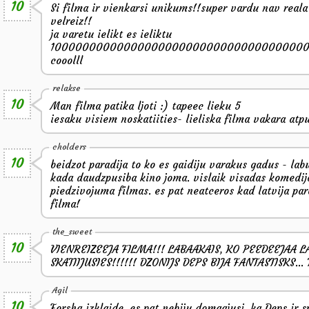
10
Si filma ir vienkarsi unikums!!super vardu nav reala 
velreiz!!
ja varetu ielikt es ieliktu
1000000000000000000000000000000000000
cooolll
relakse
10
Man filma patika ljoti :) tapeec lieku 5
iesaku visiem noskatiities- lieliska filma vakara atp
cholders
10
beidzot paradija to ko es gaidiju varakus gadus - lab
kada daudzpusiba kino joma. vislaik visadas komedija
piedzivojuma filmas. es pat neatceros kad latvija pa
filma!
the_sweet
10
VIENREIZEEJA FILMA!!! LABAAKAIS, KO PEEDEEJAA 
SKATIIJUSIES!!!!!! DZONIJS DEPS BIJA FANTASTISKS..
Agil
10
Forsha izklaide, es pat nebiju domaajusi, ka Deps ir s