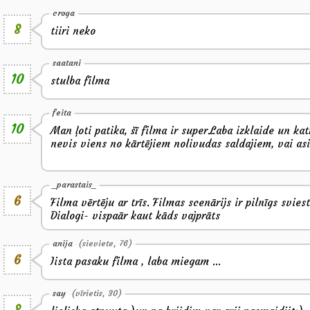
croga
8
tiiri neko
saatani
10
stulba filma
feita
10
Man ļoti patika, šī filma ir super.Laba izklaide un kat
nevis viens no kārtējiem nolivudas saldajiem, vai as
_parastais_
6
Filma vērtēju ar trīs. Filmas scenārijs ir pilnīgs svies
Dialogi- vispaār kaut kāds vajprāts
anija
(sieviete, 76)
6
Iista pasaku filma , laba miegam ...
say
(vīrietis, 30)
8