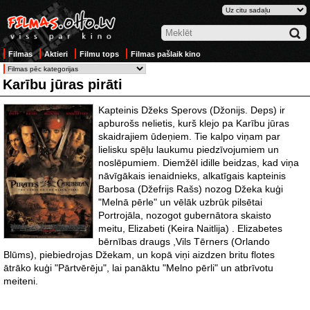
Filmas
Aktieri
Filmu tops
Filmas pašlaik kino
Karību jūras pirāti
Kapteinis Džeks Sperovs (Džonijs. Deps) ir
apburošs nelietis, kurš klejo pa Karību jūras
skaidrajiem ūdeņiem. Tie kalpo viņam par
lielisku spēļu laukumu piedzīvojumiem un
noslēpumiem. Diemžēl idille beidzas, kad viņa
nāvīgākais ienaidnieks, alkatīgais kapteinis
Barbosa (Džefrijs Rašs) nozog Džeka kuģi
"Melnā pērle" un vēlāk uzbrūk pilsētai
Portrojāla, nozogot gubernātora skaisto
meitu, Elizabeti (Keira Naitlija) . Elizabetes
bērnības draugs ,Vils Tērners (Orlando
Blūms), piebiedrojas Džekam, un kopā viņi aizdzen britu flotes
ātrāko kuģi "Pārtvērēju", lai panāktu "Melno pērli" un atbrīvotu
meiteni.