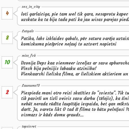
sex_in_city
4
loti garlaiciga, pie tam wel tik gara, nesaprotu kape
uzskatu ka ta bija tada pati ka jau wisas parejas pi
Latgals
8
Patika, labs izklaides gabals, pēc satura varēja uztais
komiskuma piešprice neļauj to uztvert nopietni
miss_fck
10
Dzonija Deps kaa vienmeer izceljas ar savu apburosho
Vinsh bija pelniijis labaaku atziniibu!
Vienkaarshi lieliska filma, ar lieliskiem aktieriem un
Launums13
2
Piespieda mani otro reizi skatīties šo "sviestu". Tik 
tik pavirši un tizli veicis savu darbu (tēlojis), ka šin
nebūt nerada rūdīta laupītāja iespaidu, bet gan mīkstā
darīt. Ja, varetu likt 0 tad šī filma to būtu pelnījusi
vismazs ir kāds domu grauds...
topsicret