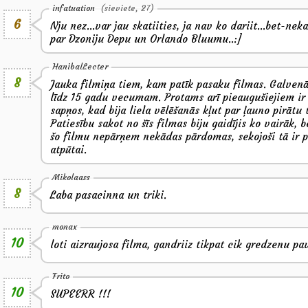
infatuation
(sieviete, 27)
6
Nju nez...var jau skatiities, ja nav ko dariit...bet-nek
par Dzoniju Depu un Orlando Bluumu..:]
HanibalLecter
8
Jauka filmiņa tiem, kam patīk pasaku filmas. Galvenā 
līdz 15 gadu vecumam. Protams arī pieaugušiejiem ir 
sapņos, kad bija liela vēlēšanās kļut par ļauno pirātu 
Patiesību sakot no šīs filmas biju gaidījis ko vairāk, 
šo filmu nepārņem nekādas pārdomas, sekojoši tā ir p
atpūtai.
Mikolaass
8
Laba pasacinna un triki.
monax
10
loti aizraujosa filma, gandriiz tikpat cik gredzenu p
Frito
10
SUPEERR !!!