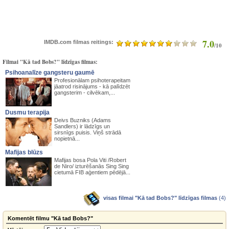
7.0
IMDB.com filmas reitings:
/10
Filmai "Kā tad Bobs?" līdzīgas filmas:
Psihoanalīze gangsteru gaumē
Profesionālam psihoterapeitam
jāatrod risinājums - kā palīdzēt
gangsterim - cilvēkam,...
Dusmu terapija
Deivs Buzniks (Adams
Sandlers) ir lādzīgs un
sirsnīgs puisis. Viņš strādā
nopietnā...
Mafijas blūzs
Mafijas bosa Pola Viti /Robert
de Niro/ izturēšanās Sing Sing
cietumā FIB aģentiem pēdējā...
visas filmai "Kā tad Bobs?" līdzīgas filmas
(4)
Komentēt filmu "Kā tad Bobs?"