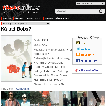
Filmas
Aktieri
Filmu tops
Filmas pašlaik kino
Kā tad Bobs?
Ieteikt filmu
: 1991
Gads
: ASV
Valsts
: What
Nosaukums oriģinālvalodā
About Bob?
: Bill Murray,
Galvenajās lomās
Richard Dreyfuss, Julie
Hagerty, Charlie Korsmo,
vēlos noskatīties!
Kathryn Erbe, Tom Aldredge,
Susan Willis, Roger Bowen,
Fran Brill, Brian Reddy
: Frank Oz
Filmas režisors
:
Komēdijas
Kino žanrs