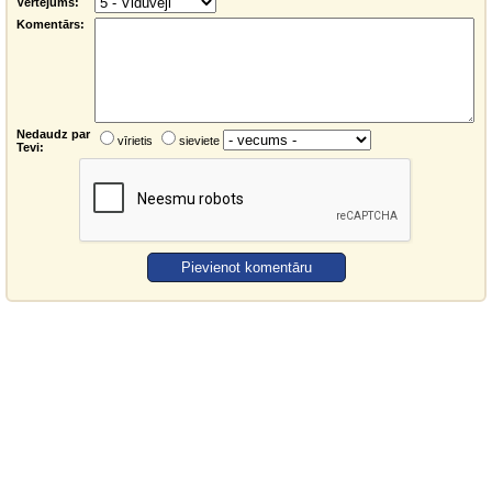
Vērtējums:
Komentārs:
Nedaudz par
vīrietis
sieviete
Tevi: