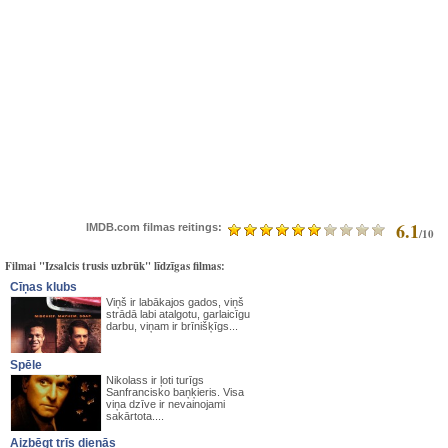
6.1
IMDB.com filmas reitings:
/10
Filmai "Izsalcis trusis uzbrūk" līdzīgas filmas:
Cīņas klubs
Viņš ir labākajos gados, viņš
strādā labi atalgotu, garlaicīgu
darbu, viņam ir brīnišķīgs...
Spēle
Nikolass ir ļoti turīgs
Sanfrancisko baņķieris. Visa
viņa dzīve ir nevainojami
sakārtota....
Aizbēgt trīs dienās