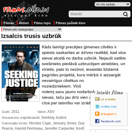
Filmas
Aktieri
Filmu tops
Filmas pašlaik kino
Izsalcis trusis uzbrūk
Kāds laimīgi precējies ģimenes cilvēks ir
spiests saskarties ar dzīves realitāti, kad viņa
sievai atceļā no darba uzbrūk. Nejauši satikts
svešinieks piedāvā uzbrucējam atriebties, un
vīrietis, pats to nezinot, iesaistās bīstamā
pagrīdes projektā, kura mērķis ir aizsargāt
nevainīgus cilvēkus
no
noziedzniekiem. Viņš
nolemj savu jauno nodarbošanos slēpt no
Ieteikt filmu
sievas, taču jau drīz vien atklāj, ka uzsāktā
cīņa par taisnību var izrādīties nāvējoša.
: 2011
: ASV
Gads
Valsts
: Seeking Justice
Nosaukums oriģinālvalodā
: Nicolas Cage, January Jones, Guy
Galvenajās lomās
Pearce, Harold Perrineau, Jennifer Carpenter, IronE