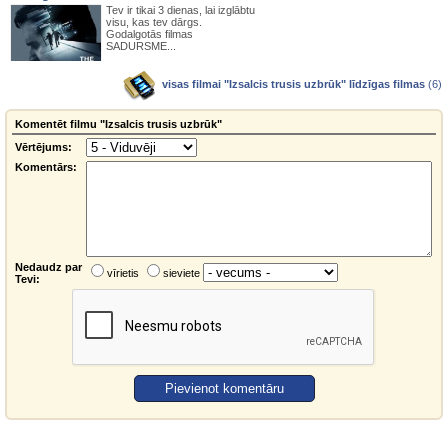
Tev ir tikai 3 dienas, lai izglābtu
visu, kas tev dārgs.
Godalgotās filmas
SADURSME...
visas filmai "Izsalcis trusis uzbrūk" līdzīgas filmas
(6)
Komentēt filmu "Izsalcis trusis uzbrūk"
Vērtējums:
Komentārs:
Nedaudz par
vīrietis
sieviete
Tevi: