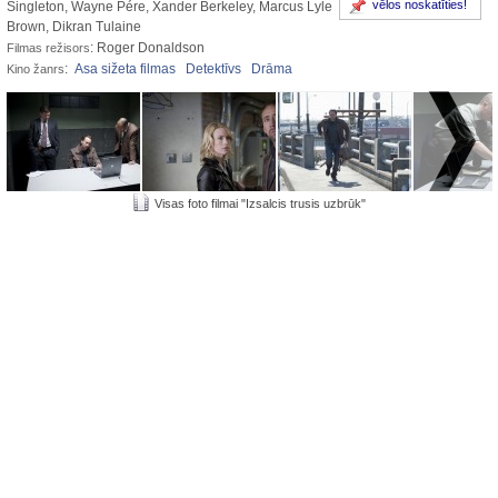
vēlos noskatīties!
Singleton, Wayne Pére, Xander Berkeley, Marcus Lyle
Brown, Dikran Tulaine
: Roger Donaldson
Filmas režisors
:
Asa sižeta filmas
Detektīvs
Drāma
Kino žanrs
Visas foto filmai "Izsalcis trusis uzbrūk"